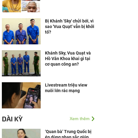
Bị Khánh 'Sky' chửi bới, vì
sao 'Vua Quạt' vẫn bị khởi
tố?
Khánh Sky, Vua Quạt và
Hồ Văn Khoa khai gì tại
cơ quan công an?
Livestream triệu view
nuôi lớn rác mạng
DÀI KỲ
Xem thêm
‘Quan bà’ Trung Quốc bị
ép dùng nhan sắc giúp