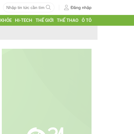
Đăng nhập
 KHỎE
HI-TECH
THẾ GIỚI
THỂ THAO
Ô TÔ