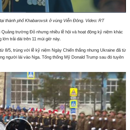
tại thành phố Khabarovsk ở vùng Viễn Đông. Video: RT
Bật
Toàn
Backward
âm
màn
thanh
hình
ại Quảng trường Đỏ nhưng nhiều lễ hội và hoạt động kỷ niệm khác
lớn trải dài trên 11 múi giờ này.
ừ 8/5, trùng với lễ kỷ niệm Ngày Chiến thắng nhưng Ukraine đã từ
ông người lái vào Nga. Tổng thống Mỹ Donald Trump sau đó tuyên