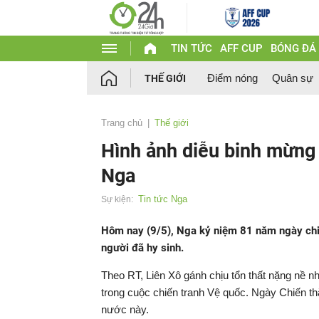
TIN TỨC
AFF CUP
BÓNG ĐÁ
Điểm nóng
Quân sự
THẾ GIỚI
Trang chủ
Thế giới
Hình ảnh diễu binh mừng
Nga
Tin tức Nga
Sự kiện:
Hôm nay (9/5), Nga kỷ niệm 81 năm ngày chiến
người đã hy sinh.
Theo RT, Liên Xô gánh chịu tổn thất nặng nề nh
trong cuộc chiến tranh Vệ quốc. Ngày Chiến th
nước này.