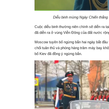
Đã
tải
:
Thời
0:18
/
Duration
1:59
Diễu binh mừng Ngày Chiến thắng 
Tạm
53.35%
dừng
Backward
Forward
gian
Cuộc diễu binh thường niên chính sẽ diễn ra t
đã diễn ra ở vùng Viễn Đông của đất nước rộng 
hiện
Moscow tuyên bố ngừng bắn hai ngày bắt đầu t
tại
chối tuân thủ và phóng hàng trăm máy bay kh
bố Kiev đã đồng ý ngừng bắn.