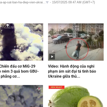
-ap-sat-ban-ha-diep-vien-ukrai...
-
15/07/2025 09:47 AM (GMT+7)
 Chiến đấu cơ MiG-29
Video: Hành động của nghi
e ném 3 quả bom GBU-
phạm ám sát đại tá tình báo
 phẳng cơ...
Ukraine giữa thủ...