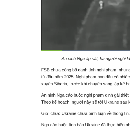
Đã
tải
:
Thời
0:07
/
Duration
1:07
An ninh Nga áp sát, hạ người nghi l
Tạm
65.48%
dừng
Backward
Forward
gian
FSB chưa công bố danh tính nghi phạm, nhưng 
từ đầu năm 2025. Nghi phạm ban đầu có nhiệm
hiện
xuyên Siberia, trước khi chuyển sang lập kế h
tại
An ninh Nga cáo buộc nghi phạm định gài thiết
Theo kế hoạch, người này sẽ tới Ukraine sau 
Giới chức Ukraine chưa bình luận về thông tin.
Nga cáo buộc tình báo Ukraine đã thực hiện 