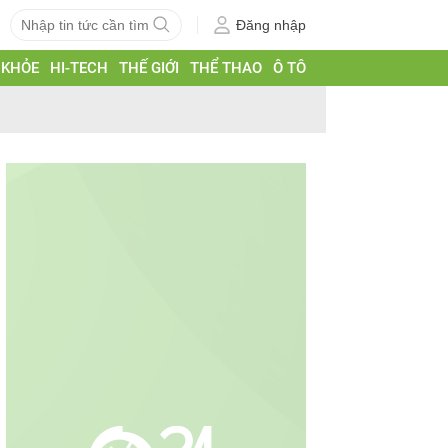
Đăng nhập
 KHỎE
HI-TECH
THẾ GIỚI
THỂ THAO
Ô TÔ