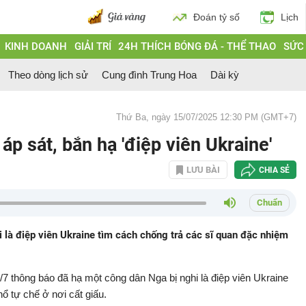
Đoán tỷ số
Lịch
KINH DOANH
GIẢI TRÍ
24H THÍCH BÓNG ĐÁ - THỂ THAO
SỨC
Theo dòng lịch sử
Cung đình Trung Hoa
Dài kỳ
Thứ Ba, ngày 15/07/2025 12:30 PM (GMT+7)
p sát, bắn hạ 'điệp viên Ukraine'
LƯU BÀI
CHIA SẺ
Chuẩn
 là điệp viên Ukraine tìm cách chống trả các sĩ quan đặc nhiệm
7 thông báo đã hạ một công dân Nga bị nghi là điệp viên Ukraine
nổ tự chế ở nơi cất giấu.