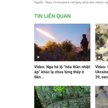
Nguồn: https://vnexpress.net/giay-phut-dac-nhiem-nga
TIN LIÊN QUAN
Video: Nga hé lộ “hỏa thần nhiệt
Video:
áp” khác lạ chưa từng thấy ở
Ukrain
tiền...
39, san