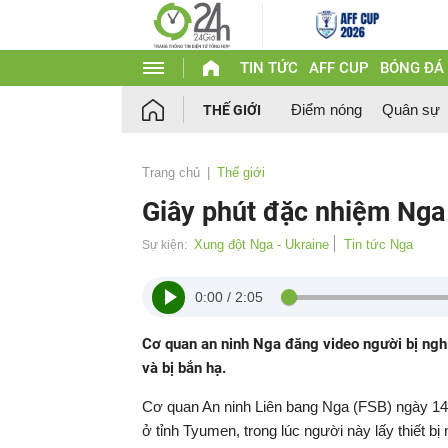
TIN TỨC
AFF CUP
BÓNG ĐÁ
Điểm nóng
Quân sự
THẾ GIỚI
Trang chủ
Thế giới
Giây phút đặc nhiệm Nga á
Xung đột Nga - Ukraine
Tin tức Nga
Sự kiện:
0:00
/
2:05
Cơ quan an ninh Nga đăng video người bị nghi
và bị bắn hạ.
Cơ quan An ninh Liên bang Nga (FSB) ngày 14/
ở tỉnh Tyumen, trong lúc người này lấy thiết bị 