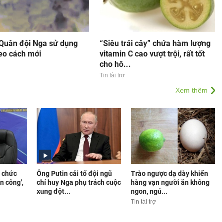
 Quân đội Nga sử dụng
“Siêu trái cây” chứa hàm lượng
eo cách mới
vitamin C cao vượt trội, rất tốt
cho hô...
Tin tài trợ
Xem thêm
 chức
Ông Putin cải tổ đội ngũ
Trào ngược dạ dày khiến
n công',
chỉ huy Nga phụ trách cuộc
hàng vạn người ăn không
xung đột...
ngon, ngủ...
Tin tài trợ