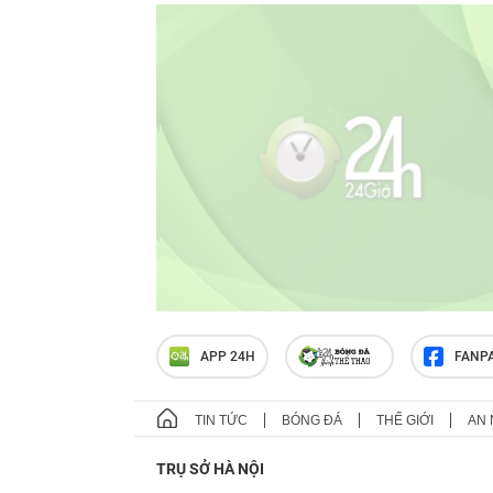
APP 24H
FANP
TIN TỨC
BÓNG ĐÁ
THẾ GIỚI
AN 
TRỤ SỞ HÀ NỘI