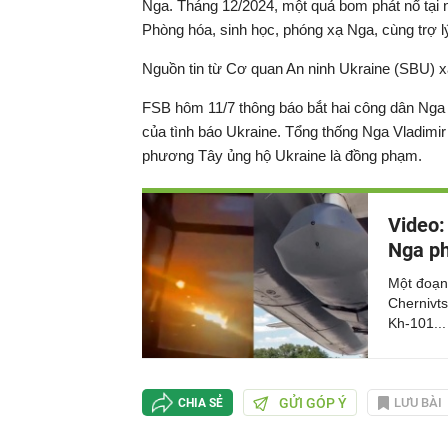
Nga. Tháng 12/2024, một quả bom phát nổ tại ng
Phòng hóa, sinh học, phóng xạ Nga, cùng trợ lý 
Nguồn tin từ Cơ quan An ninh Ukraine (SBU) x
FSB hôm 11/7 thông báo bắt hai công dân Nga
của tình báo Ukraine. Tổng thống Nga Vladimir
phương Tây ủng hộ Ukraine là đồng phạm.
Video:
Nga ph
Một đoạn 
Chernivts
Kh-101...
GỬI GÓP Ý
LƯU BÀI
CHIA SẺ