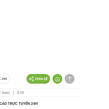
CHIA SẺ
E 24H
Ể THAO
Ô TÔ
CÁO TRỰC TUYẾN 24H