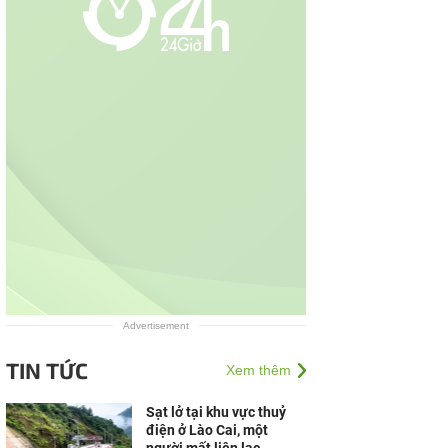
Advertisement
TIN TỨC
Xem thêm
Sạt lở tại khu vực thuỷ
điện ở Lào Cai, một