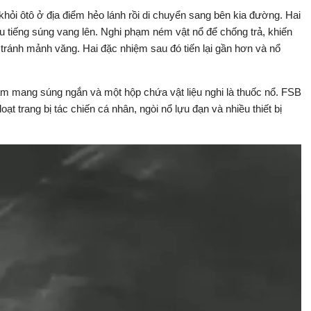
hỏi ôtô ở địa điểm hẻo lánh rồi di chuyển sang bên kia đường. Hai
u tiếng súng vang lên. Nghi phạm ném vật nổ để chống trả, khiến
 tránh mảnh văng. Hai đặc nhiệm sau đó tiến lại gần hơn và nổ
ạm mang súng ngắn và một hộp chứa vật liệu nghi là thuốc nổ. FSB
t trang bị tác chiến cá nhân, ngòi nổ lựu đạn và nhiều thiết bị