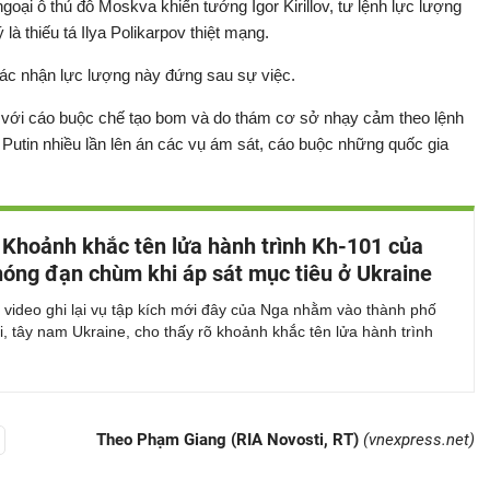
oại ô thủ đô Moskva khiến tướng Igor Kirillov, tư lệnh lực lượng
là thiếu tá Ilya Polikarpov thiệt mạng.
ác nhận lực lượng này đứng sau sự việc.
 với cáo buộc chế tạo bom và do thám cơ sở nhạy cảm theo lệnh
 Putin nhiều lần lên án các vụ ám sát, cáo buộc những quốc gia
 Khoảnh khắc tên lửa hành trình Kh-101 của
óng đạn chùm khi áp sát mục tiêu ở Ukraine
video ghi lại vụ tập kích mới đây của Nga nhằm vào thành phố
i, tây nam Ukraine, cho thấy rõ khoảnh khắc tên lửa hành trình
Theo Phạm Giang (RIA Novosti, RT)
(vnexpress.net)