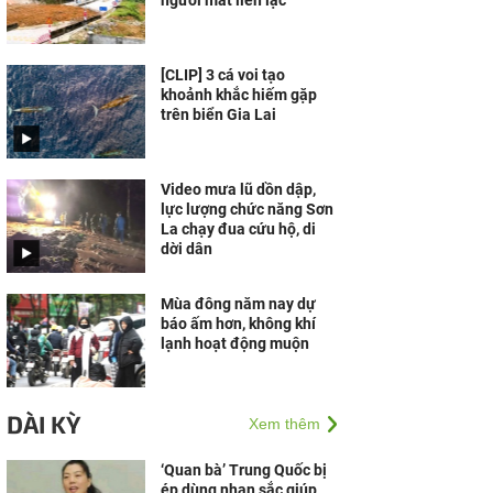
người mất liên lạc
[CLIP] 3 cá voi tạo
khoảnh khắc hiếm gặp
trên biển Gia Lai
Video mưa lũ dồn dập,
lực lượng chức năng Sơn
La chạy đua cứu hộ, di
dời dân
Mùa đông năm nay dự
báo ấm hơn, không khí
lạnh hoạt động muộn
DÀI KỲ
Xem thêm
‘Quan bà’ Trung Quốc bị
ép dùng nhan sắc giúp