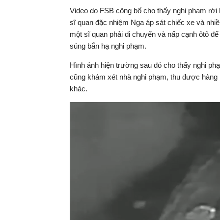
Video do FSB công bố cho thấy nghi phạm rời k
sĩ quan đặc nhiệm Nga áp sát chiếc xe và nhiề
một sĩ quan phải di chuyển và nấp cạnh ôtô để
súng bắn hạ nghi phạm.
Hình ảnh hiện trường sau đó cho thấy nghi ph
cũng khám xét nhà nghi phạm, thu được hàng loạ
khác.