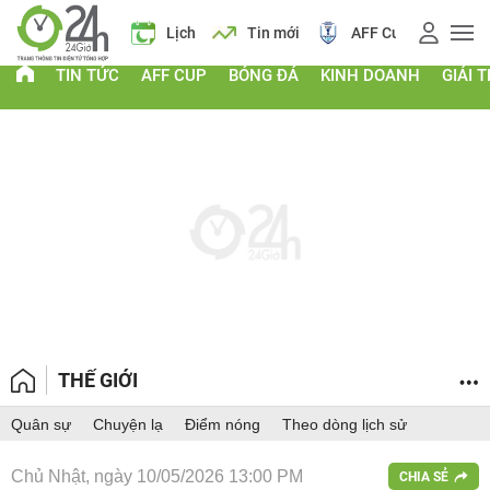
Giá vàng
Lịch
Tin mới
AFF Cup
Giá 
TIN TỨC
AFF CUP
BÓNG ĐÁ
KINH DOANH
GIẢI T
THẾ GIỚI
Quân sự
Chuyện lạ
Điểm nóng
Theo dòng lịch sử
Chủ Nhật, ngày 10/05/2026 13:00 PM
CHIA SẺ