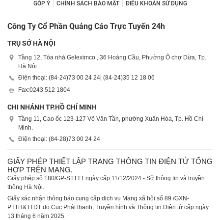
GÓP Ý
CHÍNH SÁCH BẢO MẬT
ĐIỀU KHOẢN SỬ DỤNG
Công Ty Cổ Phần Quảng Cáo Trực Tuyến 24h
TRỤ SỞ HÀ NỘI
Tầng 12, Tòa nhà Geleximco , 36 Hoàng Cầu, Phường Ô chợ Dừa, Tp.
Hà Nội
Điện thoại: (84-24)
73 00 24 24
| (84-24)
35 12 18 06
Fax:
0243 512 1804
CHI NHÁNH TP.HỒ CHÍ MINH
Tầng 11, Cao ốc 123-127 Võ Văn Tần, phường Xuân Hòa, Tp. Hồ Chí
Minh.
Điện thoại: (84-28)
73 00 24 24
GIẤY PHÉP THIẾT LẬP TRANG THÔNG TIN ĐIỆN TỬ TỔNG
HỢP TRÊN MẠNG.
Giấy phép số 180/GP-STTTT ngày cấp 11/12/2024 - Sở thông tin và truyền
thông Hà Nội.
Giấy xác nhận thông báo cung cấp dịch vụ Mạng xã hội số 89 /GXN-
PTTH&TTĐT do Cục Phát thanh, Truyền hình và Thông tin Điện tử cấp ngày
13 tháng 6 năm 2025.