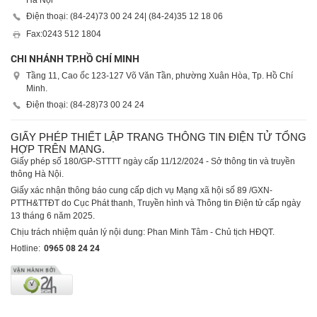
Hà Nội
Điện thoại: (84-24)
73 00 24 24
| (84-24)
35 12 18 06
Fax:
0243 512 1804
CHI NHÁNH TP.HỒ CHÍ MINH
Tầng 11, Cao ốc 123-127 Võ Văn Tần, phường Xuân Hòa, Tp. Hồ Chí
Minh.
Điện thoại: (84-28)
73 00 24 24
GIẤY PHÉP THIẾT LẬP TRANG THÔNG TIN ĐIỆN TỬ TỔNG
HỢP TRÊN MẠNG.
Giấy phép số 180/GP-STTTT ngày cấp 11/12/2024 - Sở thông tin và truyền
thông Hà Nội.
Giấy xác nhận thông báo cung cấp dịch vụ Mạng xã hội số 89 /GXN-
PTTH&TTĐT do Cục Phát thanh, Truyền hình và Thông tin Điện tử cấp ngày
13 tháng 6 năm 2025.
Chịu trách nhiệm quản lý nội dung: Phan Minh Tâm - Chủ tịch HĐQT.
Hotline:
0965 08 24 24