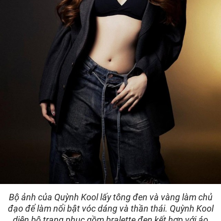
Bộ ảnh của Quỳnh Kool lấy tông đen và vàng làm chủ
đạo để làm nổi bật vóc dáng và thần thái. Quỳnh Kool
diện bộ trang phục gồm bralette đen kết hợp với áo