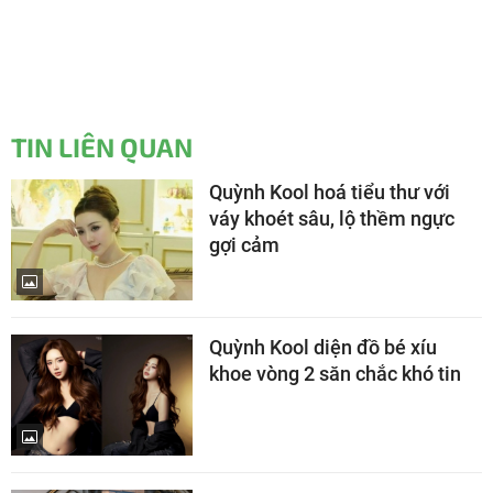
TIN LIÊN QUAN
Quỳnh Kool hoá tiểu thư với
váy khoét sâu, lộ thềm ngực
gợi cảm
Quỳnh Kool diện đồ bé xíu
khoe vòng 2 săn chắc khó tin