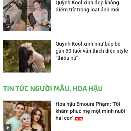
Quỳnh Kool xinh đẹp không
điểm trừ trong loạt ảnh mới
Quỳnh Kool xinh như búp bê,
gần 30 tuổi vẫn thích diện style
"thiếu nữ"
TIN TỨC NGƯỜI MẪU, HOA HẬU
Hoa hậu Emoura Phạm: 'Tôi
khâm phục mẹ một mình nuôi
hai con'