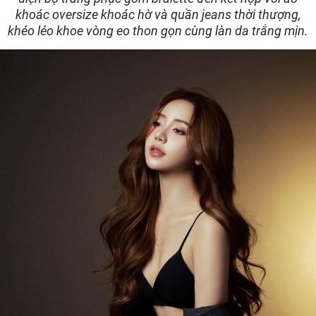
khoác oversize khoác hờ và quần jeans thời thượng,
khéo léo khoe vòng eo thon gọn cùng làn da trắng mịn.