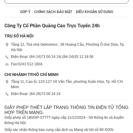
GÓP Ý
CHÍNH SÁCH BẢO MẬT
ĐIỀU KHOẢN SỬ DỤNG
Công Ty Cổ Phần Quảng Cáo Trực Tuyến 24h
TRỤ SỞ HÀ NỘI
Tầng 12, Tòa nhà Geleximco , 36 Hoàng Cầu, Phường Ô chợ Dừa, Tp.
Hà Nội
Điện thoại: (84-24)
73 00 24 24
| (84-24)
35 12 18 06
Fax:
0243 512 1804
CHI NHÁNH TP.HỒ CHÍ MINH
Tầng 11, Cao ốc 123-127 Võ Văn Tần, phường Xuân Hòa, Tp. Hồ Chí
Minh.
Điện thoại: (84-28)
73 00 24 24
GIẤY PHÉP THIẾT LẬP TRANG THÔNG TIN ĐIỆN TỬ TỔNG
HỢP TRÊN MẠNG.
Giấy phép số 180/GP-STTTT ngày cấp 11/12/2024 - Sở thông tin và truyền
thông Hà Nội.
Giấy xác nhận thông báo cung cấp dịch vụ Mạng xã hội số 89 /GXN-