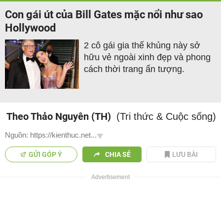
Con gái út của Bill Gates mặc nổi như sao
Hollywood
2 cô gái gia thế khủng này sở
hữu vẻ ngoài xinh đẹp và phong
cách thời trang ấn tượng.
Theo Thảo Nguyên (TH)
(Tri thức & Cuộc sống)
Nguồn: https://kienthuc.net...
GỬI GÓP Ý
CHIA SẺ
LƯU BÀI