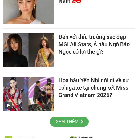
Nam
Đến với đấu trường sắc đẹp
MGI All Stars, Á hậu Ngô Bảo
Ngọc có lợi thế gì?
Hoa hậu Yến Nhi nói gì về sự
cố ngã xe tại chung kết Miss
Grand Vietnam 2026?
XEM THÊM