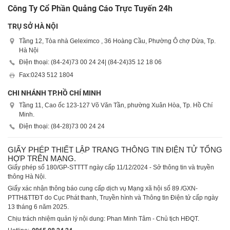
Công Ty Cổ Phần Quảng Cáo Trực Tuyến 24h
TRỤ SỞ HÀ NỘI
Tầng 12, Tòa nhà Geleximco , 36 Hoàng Cầu, Phường Ô chợ Dừa, Tp.
Hà Nội
Điện thoại: (84-24)
73 00 24 24
| (84-24)
35 12 18 06
Fax:
0243 512 1804
CHI NHÁNH TP.HỒ CHÍ MINH
Tầng 11, Cao ốc 123-127 Võ Văn Tần, phường Xuân Hòa, Tp. Hồ Chí
Minh.
Điện thoại: (84-28)
73 00 24 24
GIẤY PHÉP THIẾT LẬP TRANG THÔNG TIN ĐIỆN TỬ TỔNG
HỢP TRÊN MẠNG.
Giấy phép số 180/GP-STTTT ngày cấp 11/12/2024 - Sở thông tin và truyền
thông Hà Nội.
Giấy xác nhận thông báo cung cấp dịch vụ Mạng xã hội số 89 /GXN-
PTTH&TTĐT do Cục Phát thanh, Truyền hình và Thông tin Điện tử cấp ngày
13 tháng 6 năm 2025.
Chịu trách nhiệm quản lý nội dung: Phan Minh Tâm - Chủ tịch HĐQT.