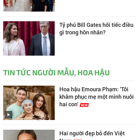
Tỷ phú Bill Gates hối tiếc điều
gì trong hôn nhân?
TIN TỨC NGƯỜI MẪU, HOA HẬU
Hoa hậu Emoura Phạm: 'Tôi
khâm phục mẹ một mình nuôi
hai con'
Hai người đẹp bỏ đến Việt