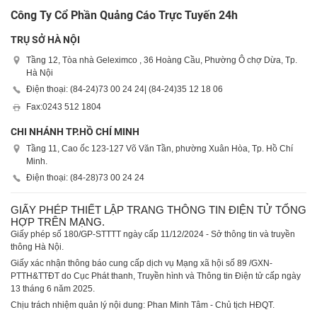
Công Ty Cổ Phần Quảng Cáo Trực Tuyến 24h
TRỤ SỞ HÀ NỘI
Tầng 12, Tòa nhà Geleximco , 36 Hoàng Cầu, Phường Ô chợ Dừa, Tp.
Hà Nội
Điện thoại: (84-24)
73 00 24 24
| (84-24)
35 12 18 06
Fax:
0243 512 1804
CHI NHÁNH TP.HỒ CHÍ MINH
Tầng 11, Cao ốc 123-127 Võ Văn Tần, phường Xuân Hòa, Tp. Hồ Chí
Minh.
Điện thoại: (84-28)
73 00 24 24
GIẤY PHÉP THIẾT LẬP TRANG THÔNG TIN ĐIỆN TỬ TỔNG
HỢP TRÊN MẠNG.
Giấy phép số 180/GP-STTTT ngày cấp 11/12/2024 - Sở thông tin và truyền
thông Hà Nội.
Giấy xác nhận thông báo cung cấp dịch vụ Mạng xã hội số 89 /GXN-
PTTH&TTĐT do Cục Phát thanh, Truyền hình và Thông tin Điện tử cấp ngày
13 tháng 6 năm 2025.
Chịu trách nhiệm quản lý nội dung: Phan Minh Tâm - Chủ tịch HĐQT.