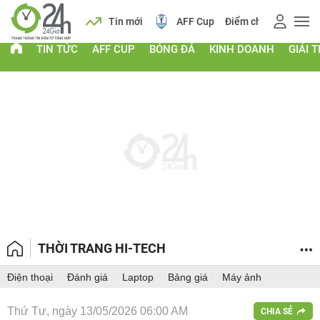
ch
Tin mới
AFF Cup
Điểm chuẩn 2026
Giá vàng
TIN TỨC
AFF CUP
BÓNG ĐÁ
KINH DOANH
GIẢI T
THỜI TRANG HI-TECH
Điện thoại
Đánh giá
Laptop
Bảng giá
Máy ảnh
Thứ Tư, ngày 13/05/2026 06:00 AM
CHIA SẺ