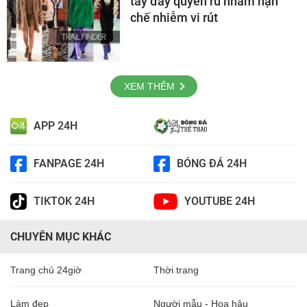
tay đầy quyến rũ nhằm hạn
chế nhiễm vi rút
XEM THÊM
APP 24H
FANPAGE 24H
BÓNG ĐÁ 24H
TIKTOK 24H
YOUTUBE 24H
CHUYÊN MỤC KHÁC
Trang chủ 24giờ
Thời trang
Làm đẹp
Người mẫu - Hoa hậu