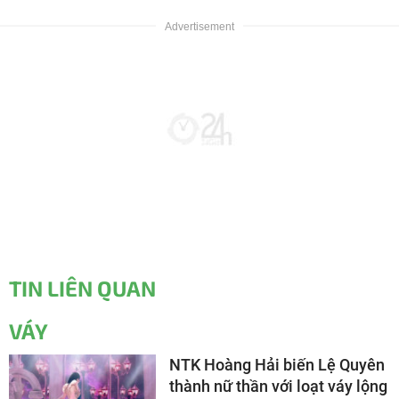
TIN LIÊN QUAN
VÁY
NTK Hoàng Hải biến Lệ Quyên
thành nữ thần với loạt váy lộng