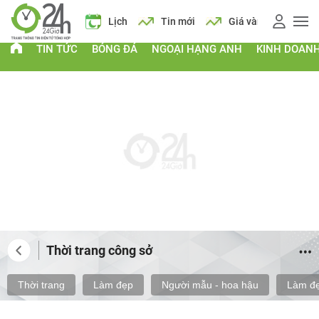
 xăng
Lịch
Tin mới
Giá vàng
Giá xăng
Lịch
TIN TỨC
BÓNG ĐÁ
NGOẠI HẠNG ANH
KINH DOAN
Thời trang công sở
Thời trang
Làm đẹp
Người mẫu - hoa hậu
Làm đẹ