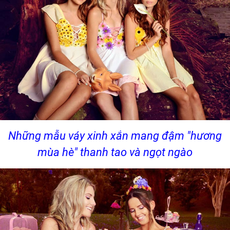
Những mẫu váy xinh xắn mang đậm "hương
mùa hè" thanh tao và ngọt ngào