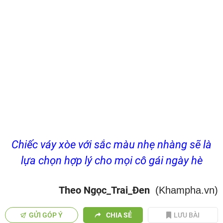
Chiếc váy xòe với sắc màu nhẹ nhàng sẽ là
lựa chọn hợp lý cho mọi cô gái ngày hè
Theo Ngọc_Trai_Đen
(Khampha.vn)
GỬI GÓP Ý
CHIA SẺ
LƯU BÀI