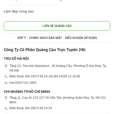
Làm đẹp cùng sao
LIÊN HỆ QUẢNG CÁO
GÓP Ý
CHÍNH SÁCH BẢO MẬT
ĐIỀU KHOẢN SỬ DỤNG
Công Ty Cổ Phần Quảng Cáo Trực Tuyến 24h
TRỤ SỞ HÀ NỘI
Tầng 12, Tòa nhà Geleximco , 36 Hoàng Cầu, Phường Ô chợ Dừa, Tp.
Hà Nội
Điện thoại: (84-24)
73 00 24 24
| (84-24)
35 12 18 06
Fax:
0243 512 1804
CHI NHÁNH TP.HỒ CHÍ MINH
Tầng 11, Cao ốc 123-127 Võ Văn Tần, phường Xuân Hòa, Tp. Hồ Chí
Minh.
Điện thoại: (84-28)
73 00 24 24