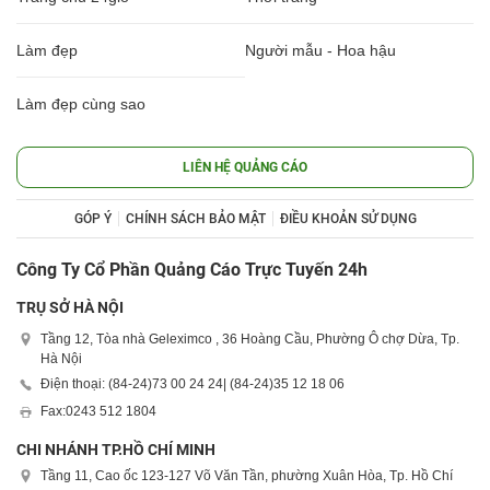
Làm đẹp
Người mẫu - Hoa hậu
Làm đẹp cùng sao
LIÊN HỆ QUẢNG CÁO
GÓP Ý
CHÍNH SÁCH BẢO MẬT
ĐIỀU KHOẢN SỬ DỤNG
Công Ty Cổ Phần Quảng Cáo Trực Tuyến 24h
TRỤ SỞ HÀ NỘI
Tầng 12, Tòa nhà Geleximco , 36 Hoàng Cầu, Phường Ô chợ Dừa, Tp.
Hà Nội
Điện thoại: (84-24)
73 00 24 24
| (84-24)
35 12 18 06
Fax:
0243 512 1804
CHI NHÁNH TP.HỒ CHÍ MINH
Tầng 11, Cao ốc 123-127 Võ Văn Tần, phường Xuân Hòa, Tp. Hồ Chí