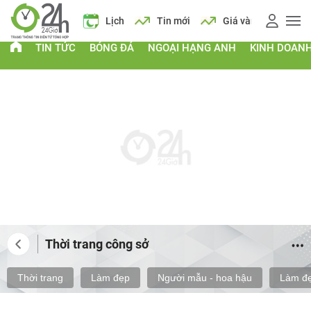
 xăng
Lịch
Tin mới
Giá vàng
Giá xăng
Lịch
TIN TỨC
BÓNG ĐÁ
NGOẠI HẠNG ANH
KINH DOAN
Thời trang công sở
Thời trang
Làm đẹp
Người mẫu - hoa hậu
Làm đẹ