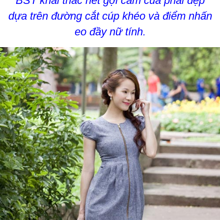
BST khai thác nét gợi cảm của phái đẹp
dựa trên đường cắt cúp khéo và điểm nhấn
eo đầy nữ tính.