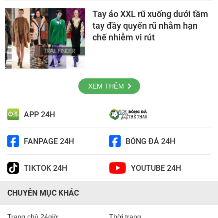
Tay áo XXL rũ xuống dưới tầm
tay đầy quyến rũ nhằm hạn
chế nhiễm vi rút
XEM THÊM
APP 24H
FANPAGE 24H
BÓNG ĐÁ 24H
TIKTOK 24H
YOUTUBE 24H
CHUYÊN MỤC KHÁC
Trang chủ 24giờ
Thời trang