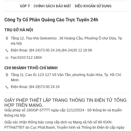
GÓP Ý
CHÍNH SÁCH BẢO MẬT
ĐIỀU KHOẢN SỬ DỤNG
Công Ty Cổ Phần Quảng Cáo Trực Tuyến 24h
TRỤ SỞ HÀ NỘI
Tầng 12, Tòa nhà Geleximco , 36 Hoàng Cầu, Phường Ô chợ Dừa, Tp.
Hà Nội
Điện thoại: (84-24)
73 00 24 24
| (84-24)
35 12 18 06
Fax:
0243 512 1804
CHI NHÁNH TP.HỒ CHÍ MINH
Tầng 11, Cao ốc 123-127 Võ Văn Tần, phường Xuân Hòa, Tp. Hồ Chí
Minh.
Điện thoại: (84-28)
73 00 24 24
GIẤY PHÉP THIẾT LẬP TRANG THÔNG TIN ĐIỆN TỬ TỔNG
HỢP TRÊN MẠNG.
Giấy phép số 180/GP-STTTT ngày cấp 11/12/2024 - Sở thông tin và truyền
thông Hà Nội.
Giấy xác nhận thông báo cung cấp dịch vụ Mạng xã hội số 89 /GXN-
PTTH&TTĐT do Cục Phát thanh, Truyền hình và Thông tin Điện tử cấp ngày