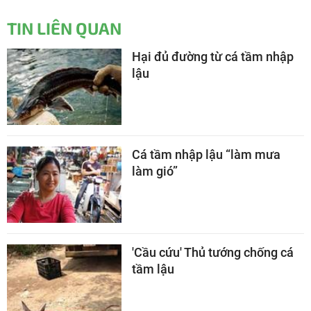
TIN LIÊN QUAN
Hại đủ đường từ cá tầm nhập
lậu
Cá tầm nhập lậu “làm mưa
làm gió”
'Cầu cứu' Thủ tướng chống cá
tầm lậu