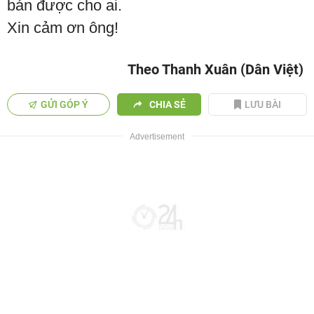
bán được cho ai.
Xin cảm ơn ông!
Theo Thanh Xuân (Dân Việt)
GỬI GÓP Ý
CHIA SẺ
LƯU BÀI