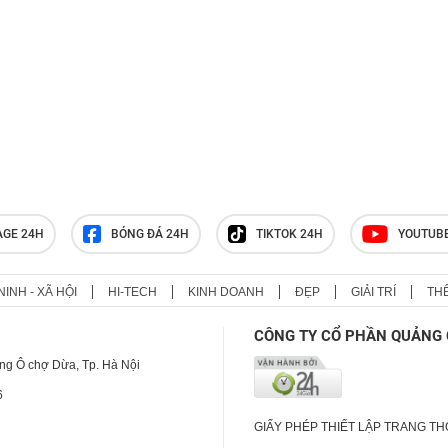
AGE 24H
BÓNG ĐÁ 24H
TIKTOK 24H
YOUTUB
NINH - XÃ HỘI
HI-TECH
KINH DOANH
ĐẸP
GIẢI TRÍ
TH
CÔNG TY CỔ PHẦN QUẢNG 
ng Ô chợ Dừa, Tp. Hà Nội
6
GIẤY PHÉP THIẾT LẬP TRANG T