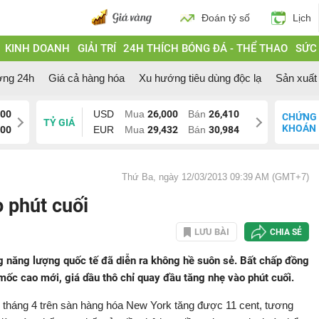
Đoán tỷ số
Lịch
KINH DOANH
GIẢI TRÍ
24H THÍCH BÓNG ĐÁ - THỂ THAO
SỨC
ờng 24h
Giá cả hàng hóa
Xu hướng tiêu dùng độc lạ
Sản xuất 
200
USD
Mua
26,000
Bán
26,410
CHỨNG
TỶ GIÁ
KHOÁN
200
EUR
Mua
29,432
Bán
30,984
Thứ Ba, ngày 12/03/2013 09:39 AM (GMT+7)
o phút cuối
LƯU BÀI
CHIA SẺ
ng năng lượng quốc tế đã diễn ra không hề suôn sẻ. Bất chấp đồng
ốc cao mới, giá dầu thô chỉ quay đầu tăng nhẹ vào phút cuối.
ao tháng 4 trên sàn hàng hóa New York tăng được 11 cent, tương