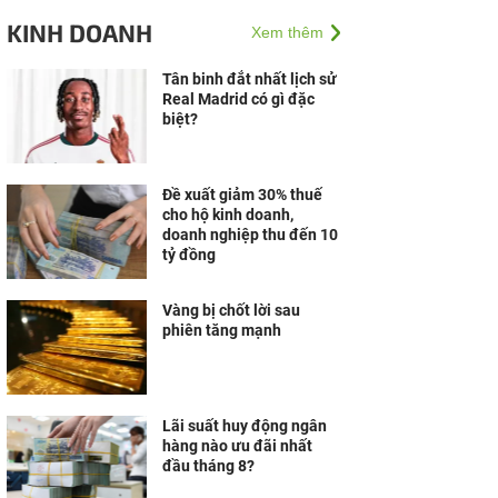
thành bích họa “Việt
KINH DOANH
Xem thêm
Nam Tươi Đẹp” chào đón
du khách tại Côn Đảo
Tân binh đắt nhất lịch sử
Real Madrid có gì đặc
biệt?
Đề xuất giảm 30% thuế
cho hộ kinh doanh,
doanh nghiệp thu đến 10
tỷ đồng
Vàng bị chốt lời sau
phiên tăng mạnh
Lãi suất huy động ngân
hàng nào ưu đãi nhất
đầu tháng 8?