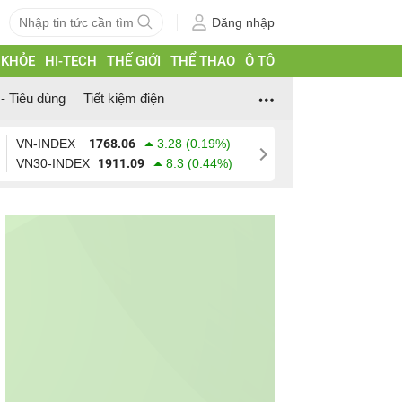
Đăng nhập
 KHỎE
HI-TECH
THẾ GIỚI
THỂ THAO
Ô TÔ
- Tiêu dùng
Tiết kiệm điện
VN-INDEX
1768.06
3.28 (0.19%)
VN30-INDEX
1911.09
8.3 (0.44%)