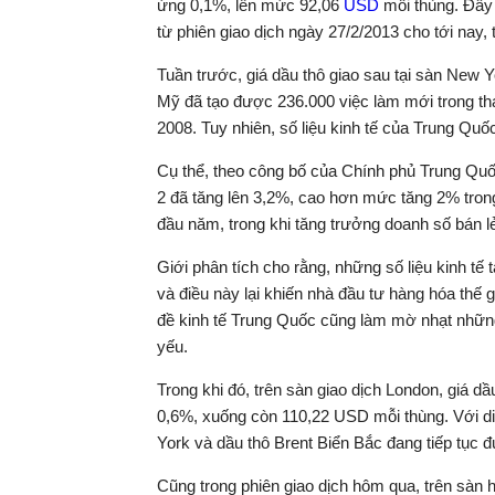
ứng 0,1%, lên mức 92,06
USD
mỗi thùng. Đây 
từ phiên giao dịch ngày 27/2/2013 cho tới nay, 
Tuần trước, giá dầu thô giao sau tại sàn New 
Mỹ đã tạo được 236.000 việc làm mới trong thá
2008. Tuy nhiên, số liệu kinh tế của Trung Quố
Cụ thể, theo công bố của Chính phủ Trung Quốc
2 đã tăng lên 3,2%, cao hơn mức tăng 2% tron
đầu năm, trong khi tăng trưởng doanh số bán l
Giới phân tích cho rằng, những số liệu kinh tế t
và điều này lại khiến nhà đầu tư hàng hóa thế 
đề kinh tế Trung Quốc cũng làm mờ nhạt nhữn
yếu.
Trong khi đó, trên sàn giao dịch London, giá 
0,6%, xuống còn 110,22 USD mỗi thùng. Với diễ
York và dầu thô Brent Biển Bắc đang tiếp tục đ
Cũng trong phiên giao dịch hôm qua, trên sàn 