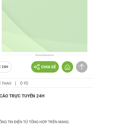
Advertisement
CHIA SẺ
E 24H
Ể THAO
Ô TÔ
CÁO TRỰC TUYẾN 24H
HÔNG TIN ĐIỆN TỬ TỔNG HỢP TRÊN MẠNG.