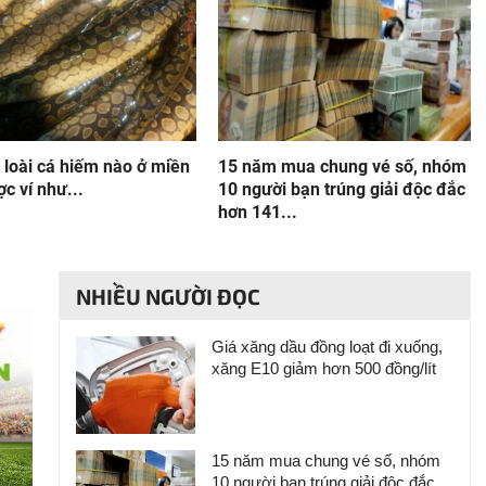
 loài cá hiếm nào ở miền
15 năm mua chung vé số, nhóm
c ví như...
10 người bạn trúng giải độc đắc
hơn 141...
NHIỀU NGƯỜI ĐỌC
Giá xăng dầu đồng loạt đi xuống,
xăng E10 giảm hơn 500 đồng/lít
15 năm mua chung vé số, nhóm
10 người bạn trúng giải độc đắc