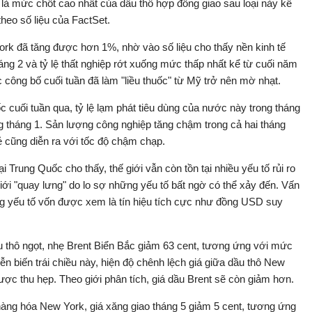
là mức chốt cao nhất của dầu thô hợp đồng giao sau loại này kể
theo số liệu của FactSet.
York đã tăng được hơn 1%, nhờ vào số liệu cho thấy nền kinh tế
ng 2 và tỷ lệ thất nghiệp rớt xuống mức thấp nhất kể từ cuối năm
c công bố cuối tuần đã làm "liều thuốc" từ Mỹ trở nên mờ nhạt.
 cuối tuần qua, tỷ lệ lạm phát tiêu dùng của nước này trong tháng
g tháng 1. Sản lượng công nghiệp tăng chậm trong cả hai tháng
ẻ cũng diễn ra với tốc độ chậm chạp.
ại Trung Quốc cho thấy, thế giới vẫn còn tồn tại nhiều yếu tố rủi ro
giới "quay lưng" do lo sợ những yếu tố bất ngờ có thể xảy đến. Vấn
g yếu tố vốn được xem là tín hiệu tích cực như đồng USD suy
dầu thô ngọt, nhẹ Brent Biển Bắc giảm 63 cent, tương ứng với mức
n biến trái chiều này, hiện độ chênh lệch giá giữa dầu thô New
ược thu hẹp. Theo giới phân tích, giá dầu Brent sẽ còn giảm hơn.
hàng hóa New York, giá xăng giao tháng 5 giảm 5 cent, tương ứng