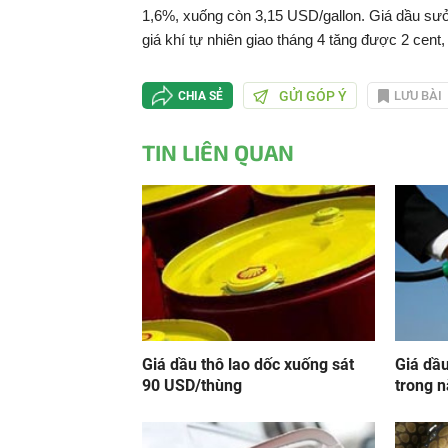
1,6%, xuống còn 3,15 USD/gallon. Giá dầu sưở
giá khí tự nhiên giao tháng 4 tăng được 2 cen
GỬI GÓP Ý
LƯU BÀI
CHIA SẺ
TIN LIÊN QUAN
Giá dầu thô lao dốc xuống sát
Giá dầu
90 USD/thùng
trong 