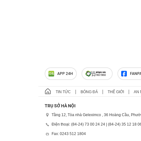
APP 24H
FANP
TIN TỨC
BÓNG ĐÁ
THẾ GIỚI
AN 
TRỤ SỞ HÀ NỘI
Tầng 12, Tòa nhà Geleximco , 36 Hoàng Cầu, Phườ
Điện thoại: (84-24) 73 00 24 24 | (84-24) 35 12 18 0
Fax: 0243 512 1804