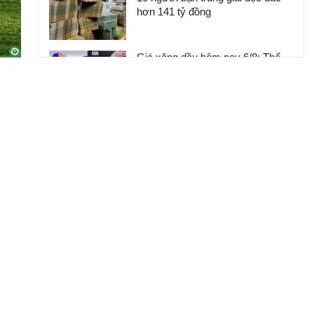
hơn 141 tỷ đồng
Giá xăng dầu hôm nay 6/8: Thế
giới trái chiều, trong nước chiều
nay điều chỉnh
Giá xăng dầu hôm nay 7/8: Dầu
thế giới đi lên, trong nước đồng
loạt giảm