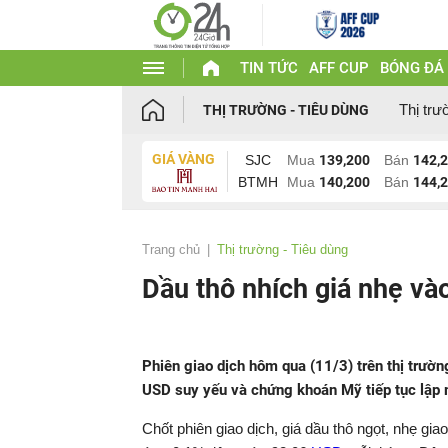
TIN TỨC
AFF CUP
BÓNG ĐÁ
Thị trư
THỊ TRƯỜNG - TIÊU DÙNG
GIÁ VÀNG
SJC
Mua
139,200
Bán
142,
BTMH
Mua
140,200
Bán
144,
Trang chủ
Thị trường - Tiêu dùng
Dầu thô nhích giá nhẹ và
Phiên giao dịch hôm qua (11/3) trên thị trườ
USD suy yếu và chứng khoán Mỹ tiếp tục lập m
Chốt phiên giao dịch, giá dầu thô ngọt, nhẹ gi