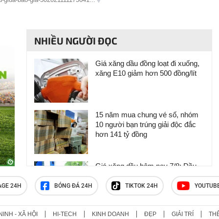
NHIỀU NGƯỜI ĐỌC
Giá xăng dầu đồng loạt đi xuống,
xăng E10 giảm hơn 500 đồng/lít
15 năm mua chung vé số, nhóm
10 người bạn trúng giải độc đắc
hơn 141 tỷ đồng
Giá xăng dầu hôm nay 7/8: Dầu
thế giới đi lên, trong nước đồng
loạt giảm
AGE 24H
BÓNG ĐÁ 24H
TIKTOK 24H
YOUTUB
NINH - XÃ HỘI
HI-TECH
KINH DOANH
ĐẸP
GIẢI TRÍ
TH
Giá xăng dầu hôm nay 6/8: Thế