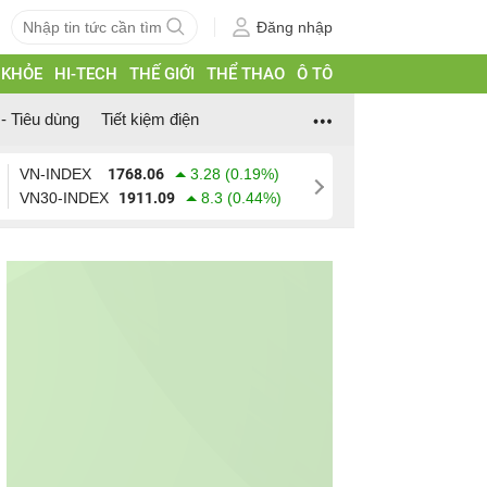
Đăng nhập
 KHỎE
HI-TECH
THẾ GIỚI
THỂ THAO
Ô TÔ
- Tiêu dùng
Tiết kiệm điện
VN-INDEX
1768.06
3.28 (0.19%)
VN30-INDEX
1911.09
8.3 (0.44%)