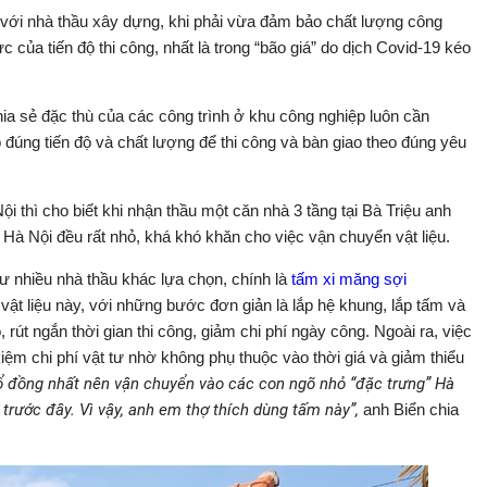
g với nhà thầu xây dựng, khi phải vừa đảm bảo chất lượng công
ực của tiến độ thi công, nhất là trong “bão giá” do dịch Covid-19 kéo
ia sẻ đặc thù của các công trình ở khu công nghiệp luôn cần
 đúng tiến độ và chất lượng để thi công và bàn giao theo đúng yêu
i thì cho biết khi nhận thầu một căn nhà 3 tầng tại Bà Triệu anh
ở Hà Nội đều rất nhỏ, khá khó khăn cho việc vận chuyển vật liệu.
 nhiều nhà thầu khác lựa chọn, chính là
tấm xi măng sợi
 vật liệu này, với những bước đơn giản là lắp hệ khung, lắp tấm và
, rút ngắn thời gian thi công, giảm chi phí ngày công. Ngoài ra, việc
iệm chi phí vật tư nhờ không phụ thuộc vào thời giá và giảm thiểu
hổ đồng nhất nên vận chuyển vào các con ngõ nhỏ “đặc trưng” Hà
 trước đây. Vì vậy, anh em thợ thích dùng tấm này”,
anh Biển chia