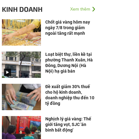
thành bích họa “Việt
KINH DOANH
Xem thêm
Nam Tươi Đẹp” chào đón
du khách tại Côn Đảo
Chốt giá vàng hôm nay
ngày 7/8 trong giảm
ngoài tăng rất mạnh
Loạt biệt thự, liền kề tại
phường Thanh Xuân, Hà
Đông, Dương Nội (Hà
Nội) hạ giá bán
Đề xuất giảm 30% thuế
cho hộ kinh doanh,
doanh nghiệp thu đến 10
tỷ đồng
Nghịch lý giá vàng: Thế
giới tăng vọt, SJC 'án
binh bất động'