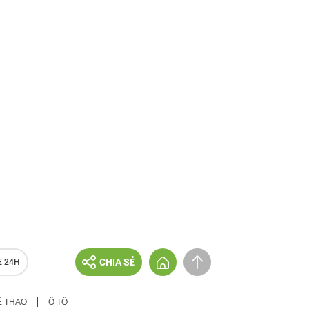
CHIA SẺ
E 24H
Ể THAO
Ô TÔ