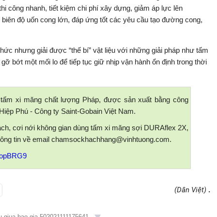
hi công nhanh, tiết kiệm chi phí xây dựng, giảm áp lực lên
iên độ uốn cong lớn, đáp ứng tốt các yêu cầu tạo đường cong,
hức nhưng giải được “thế bí” vật liệu với những giải pháp như tấm
ỡ bớt một mối lo để tiếp tục giữ nhịp vận hành ổn định trong thời
 tấm xi măng chất lượng Pháp, được sản xuất bằng công
Hiệp Phú - Công ty Saint-Gobain Việt Nam.
ách, cơi nới không gian dùng tấm xi măng sợi DURAflex 2X,
 thông tin về email chamsockhachhang@vinhtuong.com.
y/3opBRG9
(Dân Việt)
.
eu-giua-bao-gia-502021111175641...