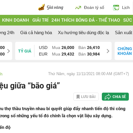
Đoán tỷ số
Lịch
KINH DOANH
GIẢI TRÍ
24H THÍCH BÓNG ĐÁ - THỂ THAO
SỨC
ờng 24h
Giá cả hàng hóa
Xu hướng tiêu dùng độc lạ
Sản xuất 
200
USD
Mua
26,000
Bán
26,410
CHỨNG
TỶ GIÁ
KHOÁN
200
EUR
Mua
29,432
Bán
30,984
Thứ Năm, ngày 11/11/2021 08:00 AM (GMT+7)
4h
ệu giữa “bão giá”
LƯU BÀI
CHIA SẺ
u thợ thầu truyền nhau bí quyết giúp đẩy nhanh tiến độ thi công
trong số những yếu tố đó chính là chọn vật liệu xây dựng.
iến độ