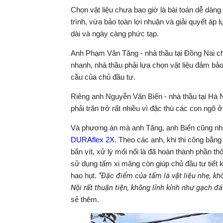
Chọn vật liệu chưa bao giờ là bài toán dễ dàn
trình, vừa bảo toàn lợi nhuận và giải quyết áp l
dài và ngày càng phức tạp.
Anh Phạm Văn Tăng - nhà thầu tại Đồng Nai ch
nhanh, nhà thầu phải lựa chọn vật liệu đảm bảo
cầu của chủ đầu tư.
Riêng anh Nguyễn Văn Biển - nhà thầu tại Hà Nộ
phải trăn trở rất nhiều vì đặc thù các con ngõ 
Và phương án mà anh Tăng, anh Biển cũng như
DURAflex 2X
. Theo các anh, khi thi công bằng
bắn vít, xử lý mối nối là đã hoàn thành phần thô
sử dụng tấm xi măng còn giúp chủ đầu tư tiết k
hao hụt.
“Đặc điểm của tấm là vật liệu nhẹ, k
Nội rất thuận tiện, không lỉnh kỉnh như gạch đá
sẻ thêm.