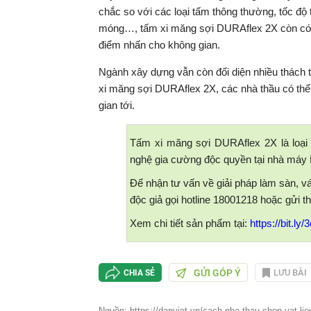
chắc so với các loại tấm thông thường, tốc độ t
móng…, tấm xi măng sợi DURAflex 2X còn có b
điểm nhấn cho không gian.
Ngành xây dựng vẫn còn đối diện nhiều thách t
xi măng sợi DURAflex 2X, các nhà thầu có thể g
gian tới.
Tấm xi măng sợi DURAflex 2X là loại
nghệ gia cường độc quyền tại nhà máy 
Để nhận tư vấn về giải pháp làm sàn, v
độc giả gọi hotline 18001218 hoặc gửi
Xem chi tiết sản phẩm tại:
https://bit.l
GỬI GÓP Ý
LƯU BÀI
CHIA SẺ
Nguồn: https://danviet.vn/cach-nha-thau-chon-vat-li