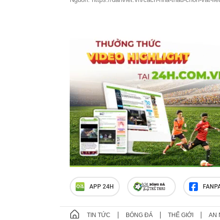
APP 24H
FANP
TIN TỨC
BÓNG ĐÁ
THẾ GIỚI
AN 