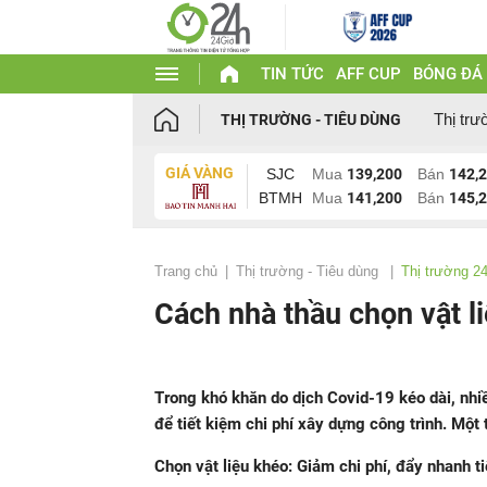
TIN TỨC
AFF CUP
BÓNG ĐÁ
Thị trư
THỊ TRƯỜNG - TIÊU DÙNG
GIÁ VÀNG
SJC
Mua
139,200
Bán
142,
BTMH
Mua
141,200
Bán
145,
Trang chủ
Thị trường - Tiêu dùng
Thị trường 2
Cách nhà thầu chọn vật li
Trong khó khăn do dịch Covid-19 kéo dài, nhiề
để tiết kiệm chi phí xây dựng công trình. Một 
Chọn vật liệu khéo: Giảm chi phí, đẩy nhanh t