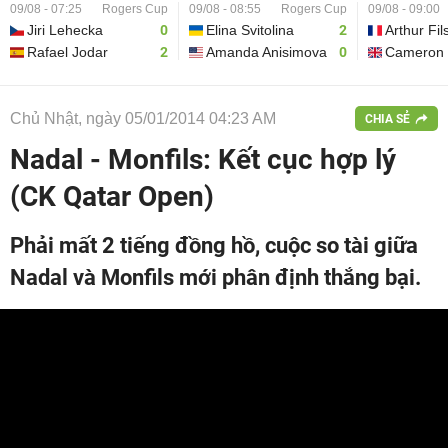
09/08 - 07:25
Rogers Cup
09/08 - 08:55
Rogers Cup
09/08 - 09:00
Jiri Lehecka
0
Elina Svitolina
2
Arthur Fil
Rafael Jodar
2
Amanda Anisimova
0
Cameron 
Chủ Nhật, ngày 05/01/2014 04:23 AM
CHIA SẺ
Nadal - Monfils: Kết cục hợp lý
(CK Qatar Open)
Phải mất 2 tiếng đồng hồ, cuộc so tài giữa
Nadal và Monfils mới phân định thắng bại.