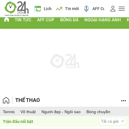
Giá vàng
Lịch
Tin mới
AFF Cup
Điểm chu
TIN TỨC
AFF CUP
BÓNG ĐÁ
NGOẠI HẠNG ANH
THỂ THAO
Tennis
Võ thuật
Người đẹp - Ngôi sao
Bóng chuyền
Trận đấu nổi bật 
Tất cả giải