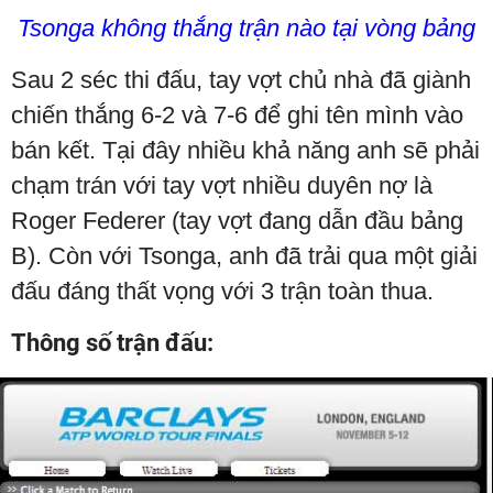
Tsonga không thắng trận nào tại vòng bảng
Sau 2 séc thi đấu, tay vợt chủ nhà đã giành
chiến thắng 6-2 và 7-6 để ghi tên mình vào
bán kết. Tại đây nhiều khả năng anh sẽ phải
chạm trán với tay vợt nhiều duyên nợ là
Roger Federer (tay vợt đang dẫn đầu bảng
B). Còn với Tsonga, anh đã trải qua một giải
đấu đáng thất vọng với 3 trận toàn thua.
Thông số trận đấu: