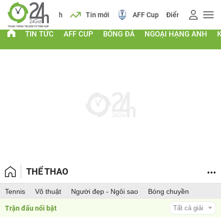
 vàng
Lịch
Tin mới
AFF Cup
Điểm chuẩn 2026
TIN TỨC
AFF CUP
BÓNG ĐÁ
NGOẠI HẠNG ANH
THỂ THAO
Tennis
Võ thuật
Người đẹp - Ngôi sao
Bóng chuyền
Trận đấu nổi bật 
Tất cả giải