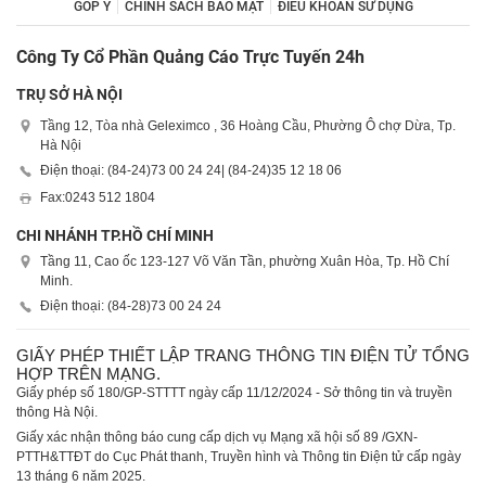
GÓP Ý
CHÍNH SÁCH BẢO MẬT
ĐIỀU KHOẢN SỬ DỤNG
Công Ty Cổ Phần Quảng Cáo Trực Tuyến 24h
TRỤ SỞ HÀ NỘI
Tầng 12, Tòa nhà Geleximco , 36 Hoàng Cầu, Phường Ô chợ Dừa, Tp.
Hà Nội
Điện thoại: (84-24)
73 00 24 24
| (84-24)
35 12 18 06
Fax:
0243 512 1804
CHI NHÁNH TP.HỒ CHÍ MINH
Tầng 11, Cao ốc 123-127 Võ Văn Tần, phường Xuân Hòa, Tp. Hồ Chí
Minh.
Điện thoại: (84-28)
73 00 24 24
GIẤY PHÉP THIẾT LẬP TRANG THÔNG TIN ĐIỆN TỬ TỔNG
HỢP TRÊN MẠNG.
Giấy phép số 180/GP-STTTT ngày cấp 11/12/2024 - Sở thông tin và truyền
thông Hà Nội.
Giấy xác nhận thông báo cung cấp dịch vụ Mạng xã hội số 89 /GXN-
PTTH&TTĐT do Cục Phát thanh, Truyền hình và Thông tin Điện tử cấp ngày
13 tháng 6 năm 2025.