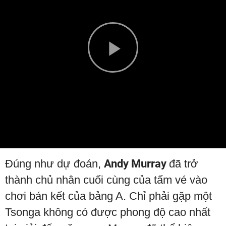
Play
Video
Đúng như dự đoán,
Andy Murray
đã trở
thành chủ nhân cuối cùng của tấm vé vào
chơi bán kết của bảng A. Chỉ phải gặp một
Tsonga không có được phong độ cao nhất