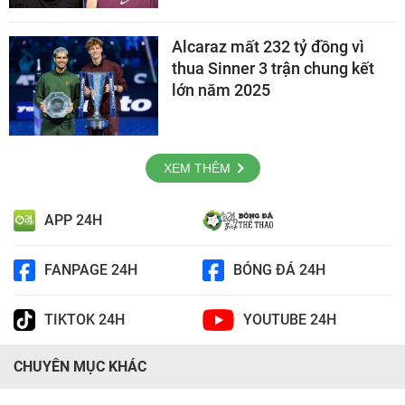
Alcaraz mất 232 tỷ đồng vì
thua Sinner 3 trận chung kết
lớn năm 2025
XEM THÊM
APP 24H
FANPAGE 24H
BÓNG ĐÁ 24H
TIKTOK 24H
YOUTUBE 24H
CHUYÊN MỤC KHÁC