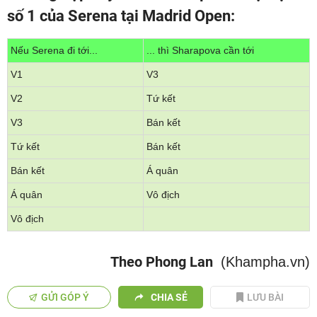
số 1 của Serena tại Madrid Open:
Nếu Serena đi tới...
... thì Sharapova cần tới
V1
V3
V2
Tứ kết
V3
Bán kết
Tứ kết
Bán kết
Bán kết
Á quân
Á quân
Vô địch
Vô địch
Theo Phong Lan
(Khampha.vn)
GỬI GÓP Ý
CHIA SẺ
LƯU BÀI