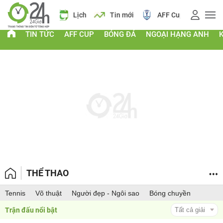
 vàng
Lịch
Tin mới
AFF Cup
Điểm chuẩn 2026
TIN TỨC
AFF CUP
BÓNG ĐÁ
NGOẠI HẠNG ANH
THỂ THAO
Tennis
Võ thuật
Người đẹp - Ngôi sao
Bóng chuyền
Trận đấu nổi bật 
Tất cả giải