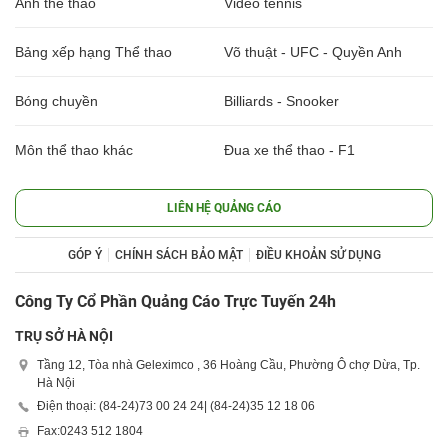
Ảnh thể thao
Video tennis
Bảng xếp hạng Thể thao
Võ thuật - UFC - Quyền Anh
Bóng chuyền
Billiards - Snooker
Môn thể thao khác
Đua xe thể thao - F1
LIÊN HỆ QUẢNG CÁO
GÓP Ý
CHÍNH SÁCH BẢO MẬT
ĐIỀU KHOẢN SỬ DỤNG
Công Ty Cổ Phần Quảng Cáo Trực Tuyến 24h
TRỤ SỞ HÀ NỘI
Tầng 12, Tòa nhà Geleximco , 36 Hoàng Cầu, Phường Ô chợ Dừa, Tp.
Hà Nội
Điện thoại: (84-24)
73 00 24 24
| (84-24)
35 12 18 06
Fax:
0243 512 1804