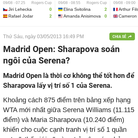
09/08 - 07:25
Rogers Cup
09/08 - 08:55
Rogers Cup
09/08 - 09:00
Jiri Lehecka
0
Elina Svitolina
2
Arthur Fil
Rafael Jodar
2
Amanda Anisimova
0
Cameron 
Thứ Sáu, ngày 03/05/2013 16:49 PM
CHIA SẺ
Madrid Open: Sharapova soán
ngôi của Serena?
Madrid Open là thời cơ không thể tốt hơn để
Sharapova lấy vị trí số 1 của Serena.
Khoảng cách 875 điểm trên bảng xếp hạng
WTA mới nhất giữa Serena Williams (11.115
điểm) và Maria Sharapova (10.240 điểm)
khiến cho cuộc cạnh tranh vị trí số 1 quần