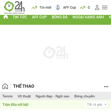
 vàng
Lịch
Tin mới
AFF Cup
Giá vàng
TIN TỨC
AFF CUP
BÓNG ĐÁ
NGOẠI HẠNG ANH
THỂ THAO
Tennis
Võ thuật
Người đẹp - Ngôi sao
Bóng chuyền
Trận đấu nổi bật 
Tất cả giải