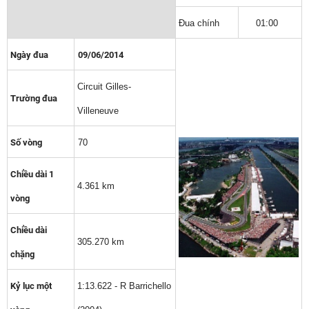
Đua chính
01:00
Ngày đua
09/06/2014
Circuit Gilles-
Trường đua
Villeneuve
Số vòng
70
Chiều dài 1
4.361 km
vòng
Chiều dài
305.270 km
chặng
Kỷ lục một
1:13.622 - R Barrichello