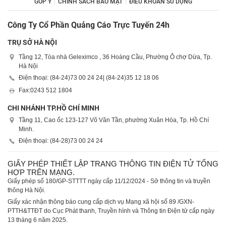
GÓP Ý
CHÍNH SÁCH BẢO MẬT
ĐIỀU KHOẢN SỬ DỤNG
Công Ty Cổ Phần Quảng Cáo Trực Tuyến 24h
TRỤ SỞ HÀ NỘI
Tầng 12, Tòa nhà Geleximco , 36 Hoàng Cầu, Phường Ô chợ Dừa, Tp.
Hà Nội
Điện thoại: (84-24)
73 00 24 24
| (84-24)
35 12 18 06
Fax:
0243 512 1804
CHI NHÁNH TP.HỒ CHÍ MINH
Tầng 11, Cao ốc 123-127 Võ Văn Tần, phường Xuân Hòa, Tp. Hồ Chí
Minh.
Điện thoại: (84-28)
73 00 24 24
GIẤY PHÉP THIẾT LẬP TRANG THÔNG TIN ĐIỆN TỬ TỔNG
HỢP TRÊN MẠNG.
Giấy phép số 180/GP-STTTT ngày cấp 11/12/2024 - Sở thông tin và truyền
thông Hà Nội.
Giấy xác nhận thông báo cung cấp dịch vụ Mạng xã hội số 89 /GXN-
PTTH&TTĐT do Cục Phát thanh, Truyền hình và Thông tin Điện tử cấp ngày
13 tháng 6 năm 2025.