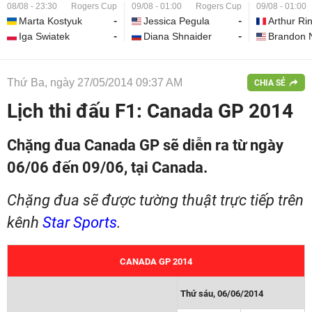
08/08 - 23:30
Rogers Cup
09/08 - 01:00
Rogers Cup
09/08 - 01:00
Marta Kostyuk
-
Jessica Pegula
-
Arthur Ri
Iga Swiatek
-
Diana Shnaider
-
Brandon 
Thứ Ba, ngày 27/05/2014 09:37 AM
CHIA SẺ
Lịch thi đấu F1: Canada GP 2014
Chặng đua Canada GP sẽ diễn ra từ ngày
06/06 đến 09/06, tại Canada.
Chặng đua sẽ được tường thuật trực tiếp trên
kênh
Star Sports
.
CANADA GP 2014
Thứ sáu, 06/06/2014