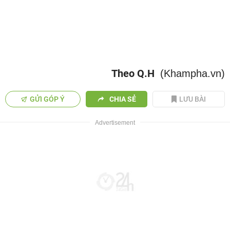
Theo Q.H
(Khampha.vn)
GỬI GÓP Ý
CHIA SẺ
LƯU BÀI