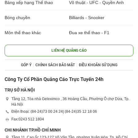
Bảng xếp hạng Thể thao
Võ thuật - UFC - Quyền Anh
Bóng chuyền
Billiards - Snooker
Môn thể thao khác
Đua xe thể thao - F1
LIÊN HỆ QUẢNG CÁO
GÓP Ý
CHÍNH SÁCH BẢO MẬT
ĐIỀU KHOẢN SỬ DỤNG
Công Ty Cổ Phần Quảng Cáo Trực Tuyến 24h
TRỤ SỞ HÀ NỘI
Tầng 12, Tòa nhà Geleximco , 36 Hoàng Cầu, Phường Ô chợ Dừa, Tp.
Hà Nội
Điện thoại: (84-24)
73 00 24 24
| (84-24)
35 12 18 06
Fax:
0243 512 1804
CHI NHÁNH TP.HỒ CHÍ MINH
Tầng 11, Cao ốc 123-127 Võ Văn Tần, phường Xuân Hòa, Tp. Hồ Chí