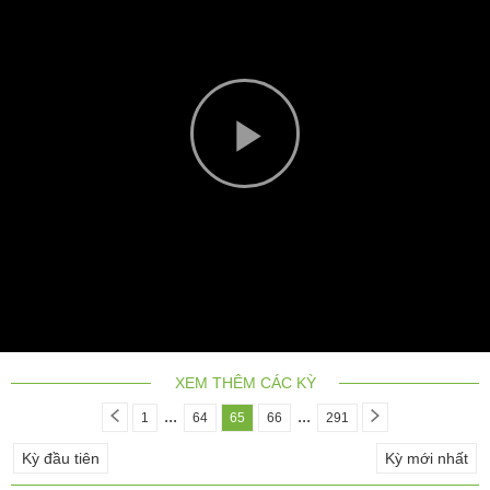
Play
Video
XEM THÊM CÁC KỲ
...
...
1
64
65
66
291
Kỳ đầu tiên
Kỳ mới nhất