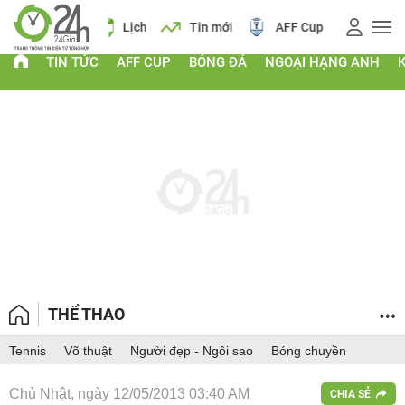
 vàng
Lịch
Tin mới
AFF Cup
Giá vàng
TIN TỨC
AFF CUP
BÓNG ĐÁ
NGOẠI HẠNG ANH
THỂ THAO
Tennis
Võ thuật
Người đẹp - Ngôi sao
Bóng chuyền
Chủ Nhật, ngày 12/05/2013 03:40 AM
CHIA SẺ