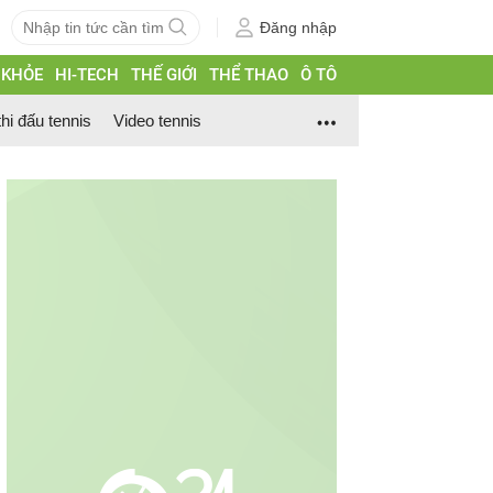
Đăng nhập
 KHỎE
HI-TECH
THẾ GIỚI
THỂ THAO
Ô TÔ
thi đấu tennis
Video tennis