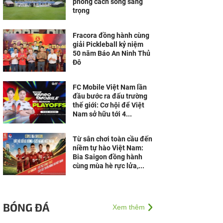
phong cách sống sang
trọng
Fracora đồng hành cùng
giải Pickleball kỷ niệm
50 năm Báo An Ninh Thủ
Đô
FC Mobile Việt Nam lần
đầu bước ra đấu trường
thế giới: Cơ hội để Việt
Nam sở hữu tới 4...
Từ sân chơi toàn cầu đến
niềm tự hào Việt Nam:
Bia Saigon đồng hành
cùng mùa hè rực lửa,...
BÓNG ĐÁ
Xem thêm