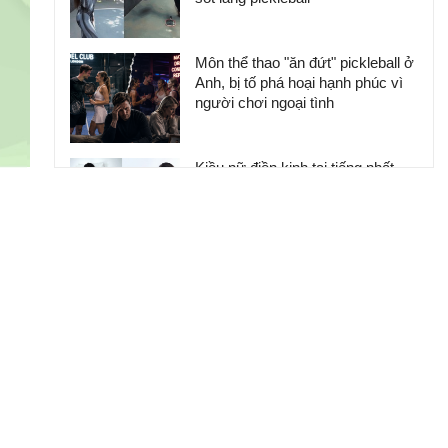
Môn thể thao "ăn đứt" pickleball ở
Anh, bị tố phá hoại hạnh phúc vì
người chơi ngoại tình
Kiều nữ điền kinh tai tiếng nhất
Trung Quốc, mặc bikini trắng
muốt đón sinh nhật
Cao thủ "1 cân 2" khiến Lỗ Trí
Thâm & Võ Tòng phải kinh hãi