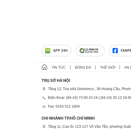
APP 24H
FANP
TIN TỨC
BÓNG ĐÁ
THẾ GIỚI
AN 
TRỤ SỞ HÀ NỘI
Tầng 12, Tòa nhà Geleximco , 36 Hoàng Cầu, Phườ
Điện thoại: (84-24) 73 00 24 24 | (84-24) 35 12 18 0
Fax: 0243 512 1804
CHI NHÁNH TP.HỒ CHÍ MINH
Tầng 11, Cao ốc 123-127 Võ Văn Tần, phường Xuân