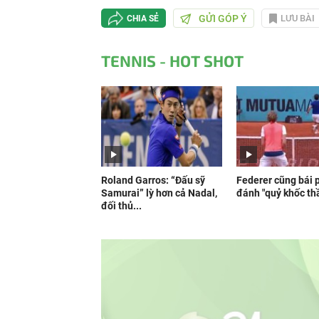
tại
GỬI GÓP Ý
LƯU BÀI
CHIA SẺ
TENNIS - HOT SHOT
Roland Garros: “Đấu sỹ
Federer cũng bái 
Samurai” lỳ hơn cả Nadal,
đánh "quỷ khốc th
đối thủ...