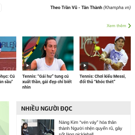
Theo Trần Vũ - Tân Thành
(Khampha.vn)
Xem thêm
phục: Cú
Tennis: “Gái hư” tung cú
Tennis: Chơi kiểu Messi,
ần sầu"
xuất thần, gái đẹp chỉ biết
đối thủ “khóc thét”
nhìn
NHIỀU NGƯỜI ĐỌC
Nàng Kim “vén váy” hóa thân
thành Người nhện quyến rũ, gây
sốt làng pickleball