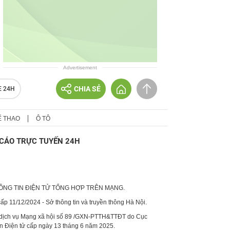
Advertisement
CHIA SẺ
E 24H
Ể THAO
Ô TÔ
CÁO TRỰC TUYẾN 24H
HÔNG TIN ĐIỆN TỬ TỔNG HỢP TRÊN MẠNG.
p 11/12/2024 - Sở thông tin và truyền thông Hà Nội.
 dịch vụ Mạng xã hội số 89 /GXN-PTTH&TTĐT do Cục
in Điện tử cấp ngày 13 tháng 6 năm 2025.