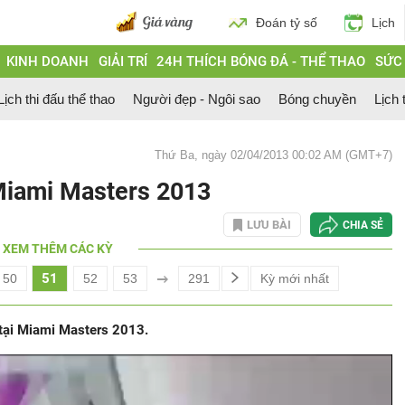
Đoán tỷ số
Lịch
KINH DOANH
GIẢI TRÍ
24H THÍCH BÓNG ĐÁ - THỂ THAO
SỨC
Lịch thi đấu thể thao
Người đẹp - Ngôi sao
Bóng chuyền
Lịch 
Thứ Ba, ngày 02/04/2013 00:02 AM (GMT+7)
 Miami Masters 2013
LƯU BÀI
CHIA SẺ
XEM THÊM CÁC KỲ
51
50
52
53
291
Kỳ mới nhất
 tại Miami Masters 2013.