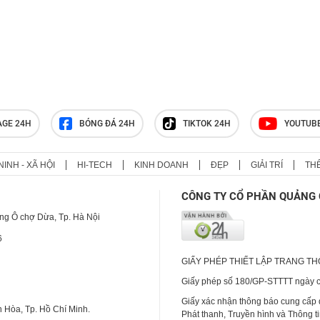
AGE 24H
BÓNG ĐÁ 24H
TIKTOK 24H
YOUTUB
NINH - XÃ HỘI
HI-TECH
KINH DOANH
ĐẸP
GIẢI TRÍ
TH
CÔNG TY CỔ PHẦN QUẢNG 
ng Ô chợ Dừa, Tp. Hà Nội
6
GIẤY PHÉP THIẾT LẬP TRANG T
Giấy phép số 180/GP-STTTT ngày cấ
Giấy xác nhận thông báo cung cấp
 Hòa, Tp. Hồ Chí Minh.
Phát thanh, Truyền hình và Thông t