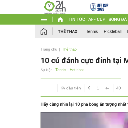
TIN TỨC
AFF CUP
BÓNG ĐÁ
Tennis
Pickleball
THỂ THAO
Trang chủ
Thể thao
10 cú đánh cực đỉnh tại
Tennis - Hot shot
Sự kiện:
Kỳ đầu tiên
1
49
Hãy cùng nhìn lại 10 pha bóng ấn tượng nhất