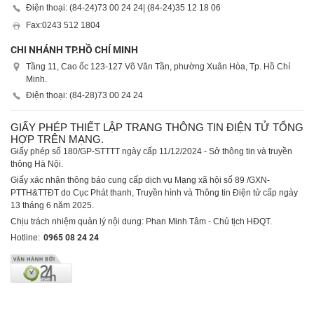
Điện thoại: (84-24)
73 00 24 24
| (84-24)
35 12 18 06
Fax:
0243 512 1804
CHI NHÁNH TP.HỒ CHÍ MINH
Tầng 11, Cao ốc 123-127 Võ Văn Tần, phường Xuân Hòa, Tp. Hồ Chí
Minh.
Điện thoại: (84-28)
73 00 24 24
GIẤY PHÉP THIẾT LẬP TRANG THÔNG TIN ĐIỆN TỬ TỔNG
HỢP TRÊN MẠNG.
Giấy phép số 180/GP-STTTT ngày cấp 11/12/2024 - Sở thông tin và truyền
thông Hà Nội.
Giấy xác nhận thông báo cung cấp dịch vụ Mạng xã hội số 89 /GXN-
PTTH&TTĐT do Cục Phát thanh, Truyền hình và Thông tin Điện tử cấp ngày
13 tháng 6 năm 2025.
Chịu trách nhiệm quản lý nội dung: Phan Minh Tâm - Chủ tịch HĐQT.
Hotline:
0965 08 24 24