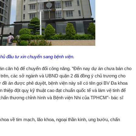
hủ đầu tư xin chuyển sang bệnh viện.
bán căn hộ để chuyển đổi công năng. “Đến nay dự án chưa bán cho
n trên, các sở ngành và UBND quận 2 đã đồng ý chủ trương cho
 đề án được phê duyệt, bệnh viện này sẽ có tên gọi BV Đa khoa
 thiệp đột quỵ kỹ thuật cao đạt chuẩn quốc tế và làm vệ tinh để
 chấn thương chỉnh hình và Bệnh viện Nhi của TPHCM”- bác sĩ
khoa về tim mạch, lão khoa, ngoại thần kinh, ung bướu, chấn