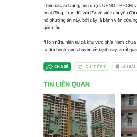
Theo bác sĩ Dũng, nếu được UBND TPHCM và Bộ
hoạt động. Trao đổi với PV về việc chuyển đổ
hộ phương án này, bởi đây là bệnh viện cửa n
giảm tải.
“Hơn nữa, hiện tại cả khu vực phía Nam chưa 
ra đời bệnh viện chuyên về bệnh này là rất qua
GỬI GÓP Ý
LƯU BÀI
CHIA SẺ
TIN LIÊN QUAN