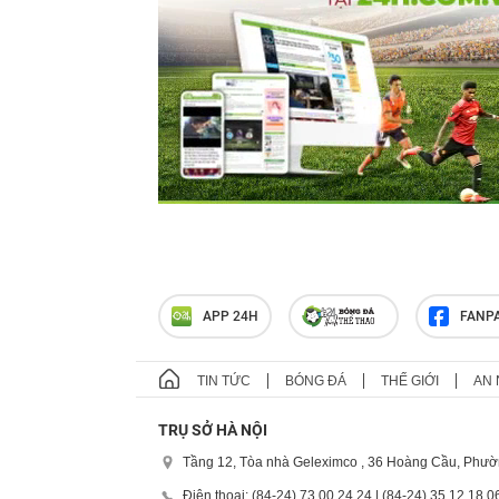
APP 24H
FANP
TIN TỨC
BÓNG ĐÁ
THẾ GIỚI
AN 
TRỤ SỞ HÀ NỘI
Tầng 12, Tòa nhà Geleximco , 36 Hoàng Cầu, Phườ
Điện thoại: (84-24) 73 00 24 24 | (84-24) 35 12 18 0