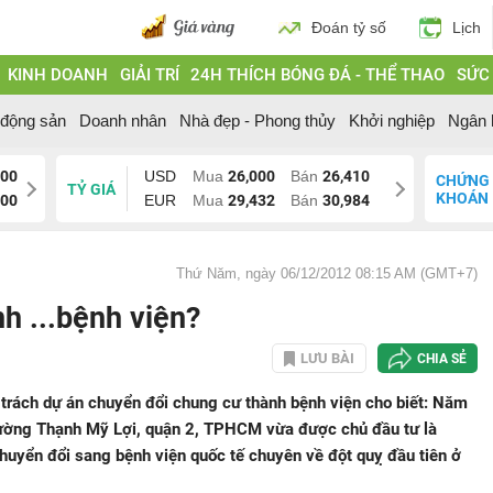
Đoán tỷ số
Lịch
KINH DOANH
GIẢI TRÍ
24H THÍCH BÓNG ĐÁ - THỂ THAO
SỨC
 động sản
Doanh nhân
Nhà đẹp - Phong thủy
Khởi nghiệp
Ngân 
000
USD
Mua
26,000
Bán
26,410
CHỨNG
TỶ GIÁ
KHOÁN
200
EUR
Mua
29,432
Bán
30,984
Thứ Năm, ngày 06/12/2012 08:15 AM (GMT+7)
h ...bệnh viện?
LƯU BÀI
CHIA SẺ
trách dự án chuyển đổi chung cư thành bệnh viện cho biết: Năm
hường Thạnh Mỹ Lợi, quận 2, TPHCM vừa được chủ đầu tư là
yển đổi sang bệnh viện quốc tế chuyên về đột quỵ đầu tiên ở