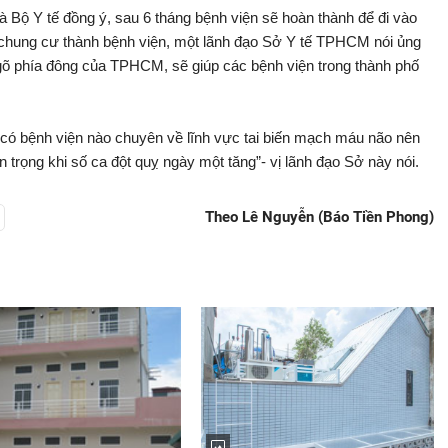
 Y tế đồng ý, sau 6 tháng bệnh viện sẽ hoàn thành để đi vào
i chung cư thành bệnh viện, một lãnh đạo Sở Y tế TPHCM nói ủng
gõ phía đông của TPHCM, sẽ giúp các bệnh viện trong thành phố
có bệnh viện nào chuyên về lĩnh vực tai biến mạch máu não nên
n trọng khi số ca đột quỵ ngày một tăng”- vị lãnh đạo Sở này nói.
Theo Lê Nguyễn (Báo Tiền Phong)