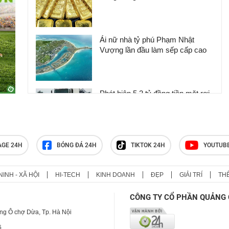
Ái nữ nhà tỷ phú Phạm Nhật
Vượng lần đầu làm sếp cấp cao
Phát hiện 5,2 tỷ đồng tiền mặt rơi
vãi trên đường cao tốc, cơ quan
chức năng nói gì về việc thu hồi?
AGE 24H
BÓNG ĐÁ 24H
TIKTOK 24H
YOUTUB
Phát hiện 266 hiện vật vàng trị giá
hơn 26 tỷ đồng dưới sàn nhà, cơ
quan chức năng lập tức phong tỏa
NINH - XÃ HỘI
HI-TECH
KINH DOANH
ĐẸP
GIẢI TRÍ
TH
CÔNG TY CỔ PHẦN QUẢNG 
ng Ô chợ Dừa, Tp. Hà Nội
6