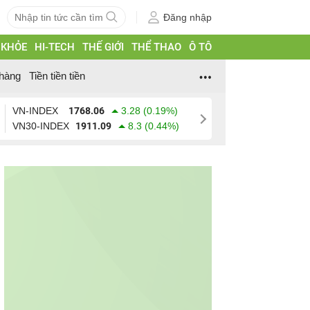
Đăng nhập
 KHỎE
HI-TECH
THẾ GIỚI
THỂ THAO
Ô TÔ
hàng
Tiền tiền tiền
VN-INDEX
1768.06
3.28 (0.19%)
VN30-INDEX
1911.09
8.3 (0.44%)