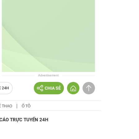
Advertisement
CHIA SẺ
E 24H
Ể THAO
Ô TÔ
CÁO TRỰC TUYẾN 24H