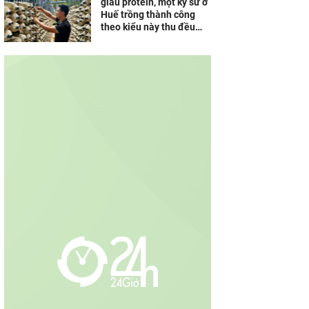
giàu protein, một kỹ sư ở
Huế trồng thành công
theo kiểu này thu đều
30-40 triệu/tháng