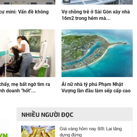
cư mini: Vấn đề không
Vợ chồng trẻ ở Sài Gòn xây nhà
16m2 trong hẻm mà...
chấy, mẹ bất ngờ tìm ra
Ái nữ nhà tỷ phú Phạm Nhật
nh doanh "hốt"...
Vượng lần đầu làm sếp cấp cao
NHIỀU NGƯỜI ĐỌC
Giá vàng hôm nay 8/8: Lại tăng
dựng đứng