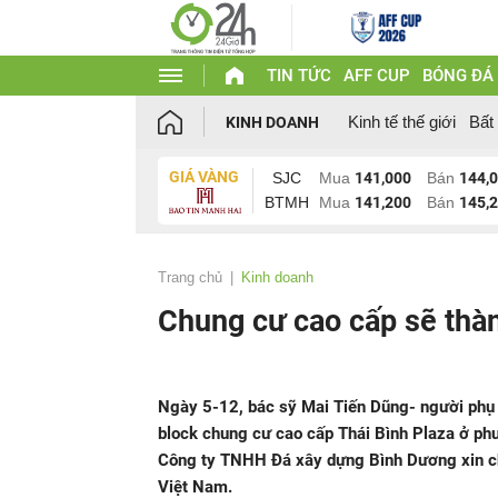
TIN TỨC
AFF CUP
BÓNG ĐÁ
Kinh tế thế giới
Bất
KINH DOANH
GIÁ VÀNG
SJC
Mua
141,000
Bán
144,
BTMH
Mua
141,200
Bán
145,
Trang chủ
Kinh doanh
Chung cư cao cấp sẽ thàn
Ngày 5-12, bác sỹ Mai Tiến Dũng- người phụ 
block chung cư cao cấp Thái Bình Plaza ở p
Công ty TNHH Đá xây dựng Bình Dương xin chu
Việt Nam.