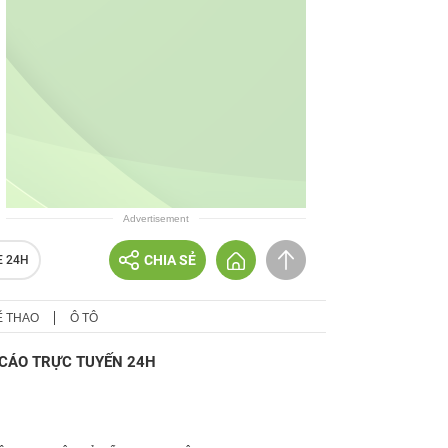
Advertisement
CHIA SẺ
E 24H
Ể THAO
Ô TÔ
CÁO TRỰC TUYẾN 24H