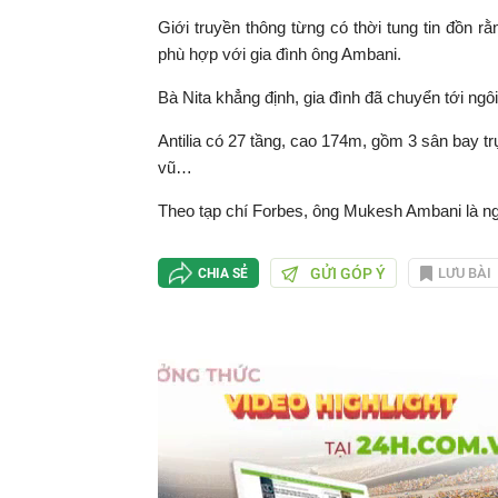
Giới truyền thông từng có thời tung tin đồn r
phù hợp với gia đình ông Ambani.
Bà Nita khẳng định, gia đình đã chuyển tới ngô
Antilia có 27 tầng, cao 174m, gồm 3 sân bay trự
vũ…
Theo tạp chí Forbes, ông Mukesh Ambani là ngư
GỬI GÓP Ý
LƯU BÀI
CHIA SẺ