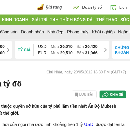
Đoán tỷ số
Lịch
KINH DOANH
GIẢI TRÍ
24H THÍCH BÓNG ĐÁ - THỂ THAO
SỨC
 động sản
Doanh nhân
Nhà đẹp - Phong thủy
Khởi nghiệp
Ngân 
700
USD
Mua
26,010
Bán
26,420
CHỨNG
TỶ GIÁ
KHOÁN
200
EUR
Mua
29,510
Bán
31,066
Chủ Nhật, ngày 20/05/2012 18:30 PM (GMT+7)
 tỷ đô
LƯU BÀI
CHIA SẺ
i thuộc quyền sở hữu của tỷ phú lắm tiền nhất Ấn Độ Mukesh
 thế giới.
ện thời của ngôi nhà ước tính khoảng trên 1 tỷ
USD
, được đặt tên là