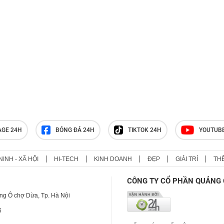
AGE 24H
BÓNG ĐÁ 24H
TIKTOK 24H
YOUTUB
NINH - XÃ HỘI
HI-TECH
KINH DOANH
ĐẸP
GIẢI TRÍ
TH
CÔNG TY CỔ PHẦN QUẢNG 
ng Ô chợ Dừa, Tp. Hà Nội
6