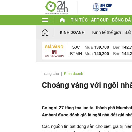
TIN TỨC
AFF CUP
BÓNG ĐÁ
Kinh tế thế giới
Bất
KINH DOANH
GIÁ VÀNG
SJC
Mua
139,700
Bán
142,
BTMH
Mua
140,200
Bán
144,
Trang chủ
Kinh doanh
Choáng váng với ngôi nhà
Cơ ngơi 27 tầng tọa lạc tại thành phố Mumba
Ambani được đánh giá là ngôi nhà đắt giá nhất
Các nguồn tin bất động sản cho biết, giá trị hi