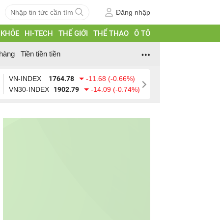
Đăng nhập
 KHỎE
HI-TECH
THẾ GIỚI
THỂ THAO
Ô TÔ
hàng
Tiền tiền tiền
VN-INDEX
1764.78
-11.68 (-0.66%)
VN30-INDEX
1902.79
-14.09 (-0.74%)