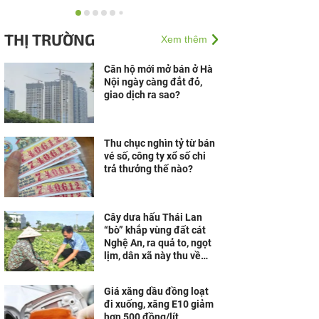
Công nghệ AI từ OPES
gây ấn tượng tại Vietnam
THỊ TRƯỜNG
Xem thêm
Insurance Summit 2026
Căn hộ mới mở bán ở Hà
Nội ngày càng đắt đỏ,
Khám phá căn hộ mẫu,
giao dịch ra sao?
trải nghiệm không gian
sống Wellness bên Vịnh
di sản tại Vân Bay
Thu chục nghìn tỷ từ bán
vé số, công ty xổ số chi
trả thưởng thế nào?
Cây dưa hấu Thái Lan
“bò” khắp vùng đất cát
Nghệ An, ra quả to, ngọt
lịm, dân xã này thu về
hàng trăm triệu đồng
Giá xăng dầu đồng loạt
đi xuống, xăng E10 giảm
hơn 500 đồng/lít