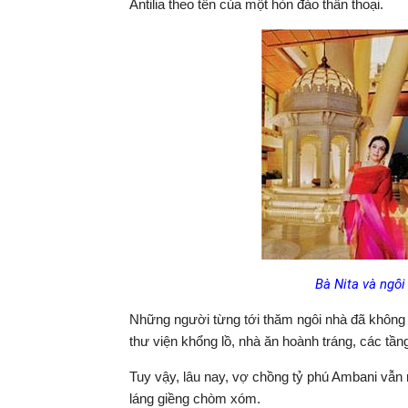
Antilia theo tên của một hòn đảo thần thoại.
Bà Nita và ngôi 
Những người từng tới thăm ngôi nhà đã không 
thư viện khổng lồ, nhà ăn hoành tráng, các tần
Tuy vậy, lâu nay, vợ chồng tỷ phú Ambani vẫn r
láng giềng chòm xóm.