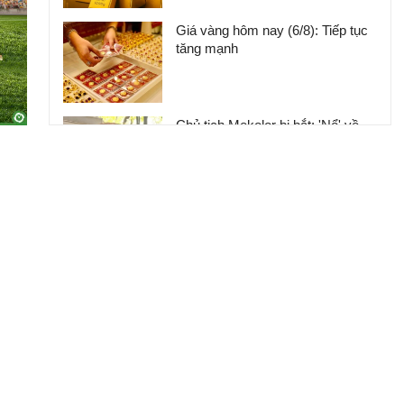
Giá vàng hôm nay (6/8): Tiếp tục
tăng mạnh
Chủ tịch Mekolor bị bắt: 'Nổ' về
100 tỷ USD làm đường sắt, thừa
nhận 'chém gió dễ vướng lao lý
lắm'
Giá vàng thế giới tăng dựng đứng,
chỉ còn thấp hơn vàng trong nước
5 triệu đồng/lượng