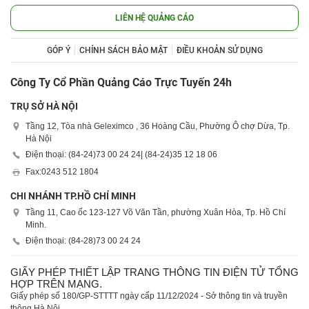
LIÊN HỆ QUẢNG CÁO
GÓP Ý
CHÍNH SÁCH BẢO MẬT
ĐIỀU KHOẢN SỬ DỤNG
Công Ty Cổ Phần Quảng Cáo Trực Tuyến 24h
TRỤ SỞ HÀ NỘI
Tầng 12, Tòa nhà Geleximco , 36 Hoàng Cầu, Phường Ô chợ Dừa, Tp.
Hà Nội
Điện thoại: (84-24)
73 00 24 24
| (84-24)
35 12 18 06
Fax:
0243 512 1804
CHI NHÁNH TP.HỒ CHÍ MINH
Tầng 11, Cao ốc 123-127 Võ Văn Tần, phường Xuân Hòa, Tp. Hồ Chí
Minh.
Điện thoại: (84-28)
73 00 24 24
GIẤY PHÉP THIẾT LẬP TRANG THÔNG TIN ĐIỆN TỬ TỔNG
HỢP TRÊN MẠNG.
Giấy phép số 180/GP-STTTT ngày cấp 11/12/2024 - Sở thông tin và truyền
thông Hà Nội.