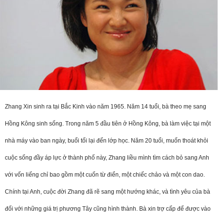
Zhang Xin sinh ra tại Bắc Kinh vào năm 1965. Năm 14 tuổi, bà theo mẹ sang
Hồng Kông sinh sống. Trong năm 5 đầu tiên ở Hồng Kông, bà làm việc tại một
nhà máy vào ban ngày, buổi tối lại đến lớp học. Năm 20 tuổi, muốn thoát khỏi
cuộc sống đầy áp lực ở thành phố này, Zhang liều mình tìm cách bỏ sang Anh
với vốn liếng chỉ bao gồm một cuốn từ điển, một chiếc chảo và một con dao.
Chính tại Anh, cuộc đời Zhang đã rẽ sang một hướng khác, và tình yêu của bà
đối với những giá trị phương Tây cũng hình thành. Bà xin trợ cấp để được vào