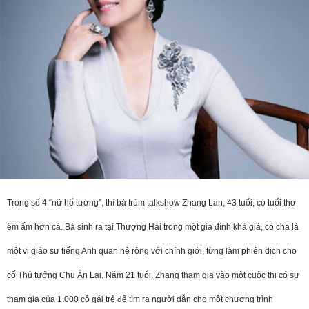
Trong số 4 “nữ hổ tướng”, thì bà trù
m talkshow Zhang Lan, 43 tuổi, có tuổi thơ
êm ấm hơn cả. Bà sinh ra tại Thượng Hải trong một gia đình khá giả, có cha là
một vị giáo sư tiếng Anh quan hệ rộng với chính giới, từng làm phiên dịch cho
cố Thủ tướng Chu Ân Lai. Năm 21 tuổi, Zhang tham gia vào một cuộc thi có sự
tham gia của 1.000 cô gái trẻ để tìm ra người dẫn cho một chương trình