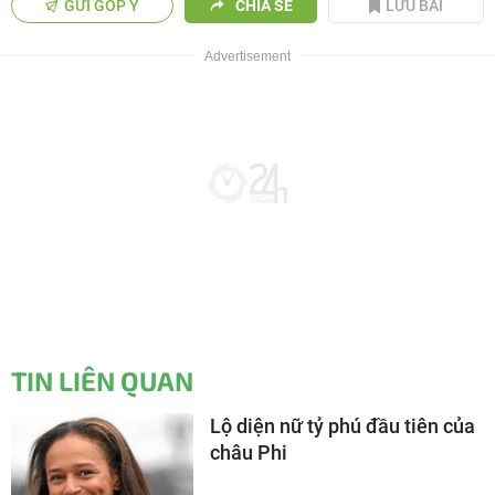
GỬI GÓP Ý
CHIA SẺ
LƯU BÀI
TIN LIÊN QUAN
Lộ diện nữ tỷ phú đầu tiên của
châu Phi