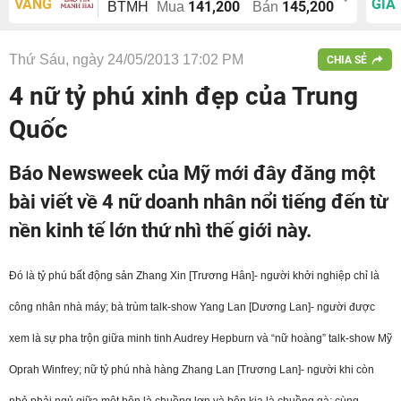
VÀNG
GIÁ
141,200
145,200
BTMH
Mua
Bán
Thứ Sáu, ngày 24/05/2013 17:02 PM
CHIA SẺ
4 nữ tỷ phú xinh đẹp của Trung
Quốc
Báo Newsweek của Mỹ mới đây đăng một
bài viết về 4 nữ doanh nhân nổi tiếng đến từ
nền kinh tế lớn thứ nhì thế giới này.
Đó là tỷ phú bất động sản Zhang Xin [Trương Hân]- người khởi nghiệp chỉ là
công nhân nhà máy; bà trùm talk-show Yang Lan [Dương Lan]- người được
xem là sự pha trộn giữa minh tinh Audrey Hepburn và “nữ hoàng” talk-show Mỹ
Oprah Winfrey; nữ tỷ phú nhà hàng Zhang Lan [Trương Lan]- người khi còn