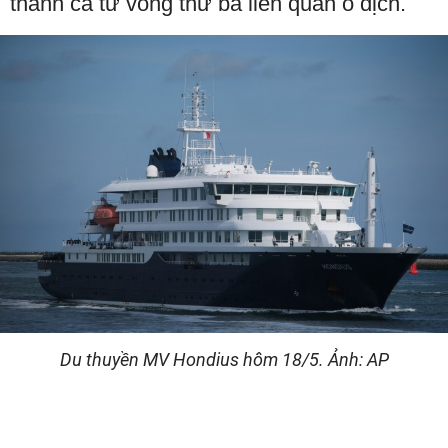
thành ca tử vong thứ ba liên quan ổ dịch.
Du thuyền MV Hondius hôm 18/5. Ảnh: AP