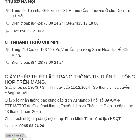
TRỤ SỞ HÀ NỘI
Tầng 12, Tòa nhà Geleximco , 36 Hoàng Cầu, Phường Ô chợ Dừa, Tp.
Hà Nội
Điện thoại: (84-24)
73 00 24 24
| (84-24)
35 12 18 06
Fax:
0243 512 1804
CHI NHÁNH TP.HỒ CHÍ MINH
Tầng 11, Cao ốc 123-127 Võ Văn Tần, phường Xuân Hòa, Tp. Hồ Chí
Minh.
Điện thoại: (84-28)
73 00 24 24
GIẤY PHÉP THIẾT LẬP TRANG THÔNG TIN ĐIỆN TỬ TỔNG
HỢP TRÊN MẠNG.
Giấy phép số 180/GP-STTTT ngày cấp 11/12/2024 - Sở thông tin và truyền
thông Hà Nội.
Giấy xác nhận thông báo cung cấp dịch vụ Mạng xã hội số 89 /GXN-
PTTH&TTĐT do Cục Phát thanh, Truyền hình và Thông tin Điện tử cấp ngày
13 tháng 6 năm 2025.
Chịu trách nhiệm quản lý nội dung: Phan Minh Tâm - Chủ tịch HĐQT.
Hotline:
0965 08 24 24