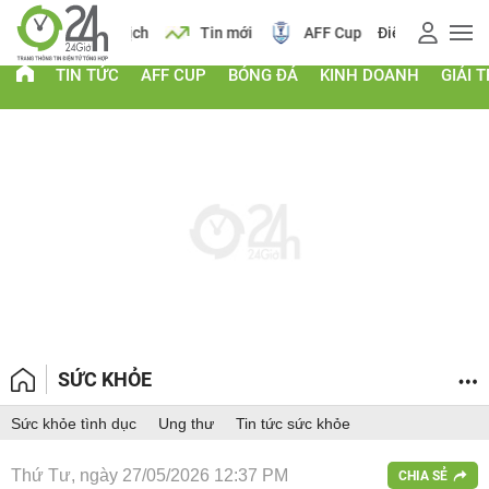
 vàng
Lịch
Tin mới
AFF Cup
Điểm chuẩn 2026
TIN TỨC
AFF CUP
BÓNG ĐÁ
KINH DOANH
GIẢI T
SỨC KHỎE
Sức khỏe tình dục
Ung thư
Tin tức sức khỏe
Thứ Tư, ngày 27/05/2026 12:37 PM
CHIA SẺ