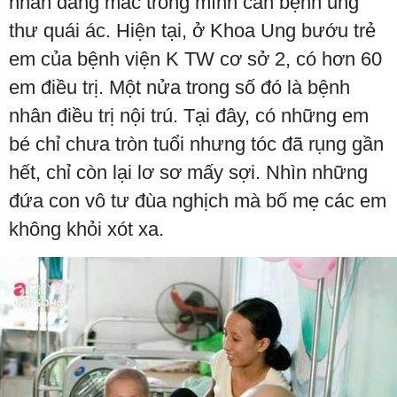
nhân đang mắc trong mình căn bệnh ung
thư quái ác. Hiện tại, ở Khoa Ung bướu trẻ
em của bệnh viện K TW cơ sở 2, có hơn 60
em điều trị. Một nửa trong số đó là bệnh
nhân điều trị nội trú. Tại đây, có những em
bé chỉ chưa tròn tuổi nhưng tóc đã rụng gần
hết, chỉ còn lại lơ sơ mấy sợi. Nhìn những
đứa con vô tư đùa nghịch mà bố mẹ các em
không khỏi xót xa.