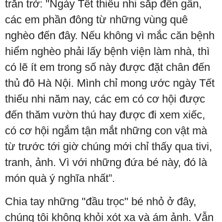
trăn trở: "Ngày Tết thiếu nhi sắp đến gần,
các em phần đông từ những vùng quê
nghèo đến đây. Nếu không vì mắc căn bệnh
hiểm nghèo phải lấy bệnh viện làm nhà, thì
có lẽ ít em trong số này được đặt chân đến
thủ đô Hà Nội. Mình chỉ mong ước ngày Tết
thiếu nhi năm nay, các em có cơ hội được
đến thăm vườn thú hay được đi xem xiếc,
có cơ hội ngắm tận mắt những con vật mà
từ trước tới giờ chúng mới chỉ thấy qua tivi,
tranh, ảnh. Vì với những đứa bé này, đó là
món quà ý nghĩa nhất”.
Chia tay những "đầu trọc" bé nhỏ ở đây,
chúng tôi không khỏi xót xa và ám ảnh. Vẫn