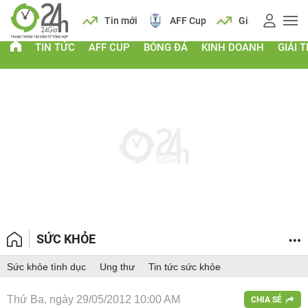
 vàng
Lịch
Tin mới
AFF Cup
Giá vàng
TIN TỨC
AFF CUP
BÓNG ĐÁ
KINH DOANH
GIẢI T
SỨC KHỎE
Sức khỏe tình dục
Ung thư
Tin tức sức khỏe
Thứ Ba, ngày 29/05/2012 10:00 AM
CHIA SẺ