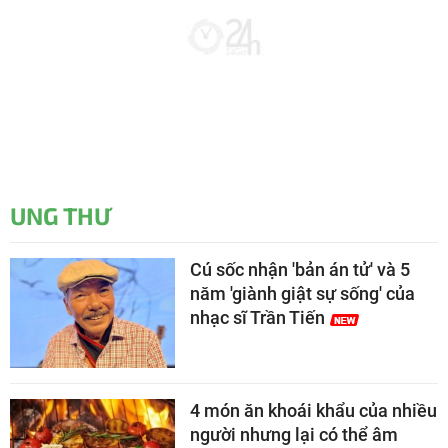
UNG THƯ
Cú sốc nhận 'bản án tử' và 5
năm 'giành giật sự sống' của
nhạc sĩ Trần Tiến
4 món ăn khoái khẩu của nhiều
người nhưng lại có thể âm