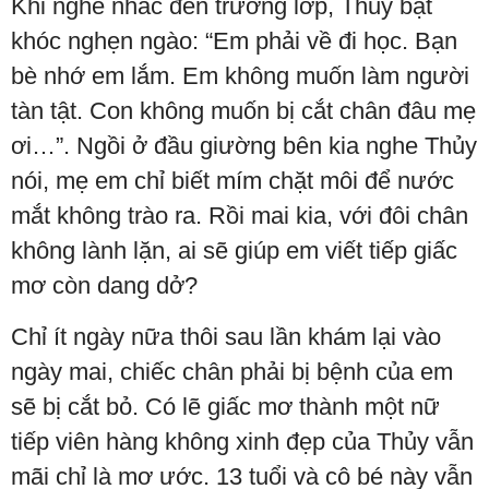
Khi nghe nhắc đến trường lớp, Thủy bật
khóc nghẹn ngào: “Em phải về đi học. Bạn
bè nhớ em lắm. Em không muốn làm người
tàn tật. Con không muốn bị cắt chân đâu mẹ
ơi…”. Ngồi ở đầu giường bên kia nghe Thủy
nói, mẹ em chỉ biết mím chặt môi để nước
mắt không trào ra. Rồi mai kia, với đôi chân
không lành lặn, ai sẽ giúp em viết tiếp giấc
mơ còn dang dở?
Chỉ ít ngày nữa thôi sau lần khám lại vào
ngày mai, chiếc chân phải bị bệnh của em
sẽ bị cắt bỏ. Có lẽ giấc mơ thành một nữ
tiếp viên hàng không xinh đẹp của Thủy vẫn
mãi chỉ là mơ ước. 13 tuổi và cô bé này vẫn