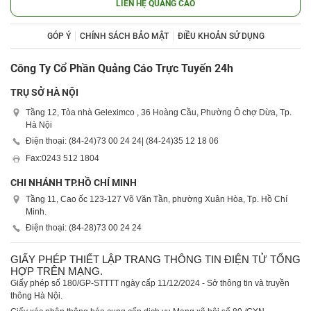
LIÊN HỆ QUẢNG CÁO
GÓP Ý
CHÍNH SÁCH BẢO MẬT
ĐIỀU KHOẢN SỬ DỤNG
Công Ty Cổ Phần Quảng Cáo Trực Tuyến 24h
TRỤ SỞ HÀ NỘI
Tầng 12, Tòa nhà Geleximco , 36 Hoàng Cầu, Phường Ô chợ Dừa, Tp.
Hà Nội
Điện thoại: (84-24)
73 00 24 24
| (84-24)
35 12 18 06
Fax:
0243 512 1804
CHI NHÁNH TP.HỒ CHÍ MINH
Tầng 11, Cao ốc 123-127 Võ Văn Tần, phường Xuân Hòa, Tp. Hồ Chí
Minh.
Điện thoại: (84-28)
73 00 24 24
GIẤY PHÉP THIẾT LẬP TRANG THÔNG TIN ĐIỆN TỬ TỔNG
HỢP TRÊN MẠNG.
Giấy phép số 180/GP-STTTT ngày cấp 11/12/2024 - Sở thông tin và truyền
thông Hà Nội.