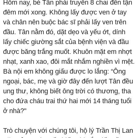
Hôm nay, bé Tân phải truyền 8 chai đến tận
đêm mới xong. Không lấy được ven ở tay
và chân nên buộc bác sĩ phải lấy ven trên
đầu. Tân nằm đó, dặt dẹo và yếu ớt, dính
lấy chiếc giường sắt của bệnh viện và đầu
được băng trắng muốt. Khuôn mặt em nhợt
nhạt, xanh xao, đôi mắt nhắm nghiền vì mệt.
Bà nội em không giấu được lo lắng: “Ông
ngoại, bác, mẹ và giờ đây đến lượt Tân đều
ung thư, không biết ông trời có thương, tha
cho đứa cháu trai thứ hai mới 14 tháng tuổi
ở nhà?"
Trò chuyện với chúng tôi, hộ lý Trần Thị Lan