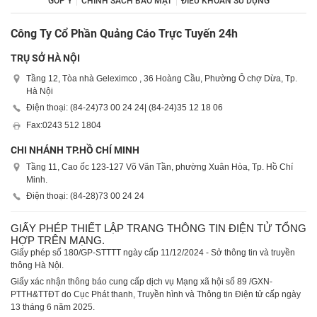
GÓP Ý
CHÍNH SÁCH BẢO MẬT
ĐIỀU KHOẢN SỬ DỤNG
Công Ty Cổ Phần Quảng Cáo Trực Tuyến 24h
TRỤ SỞ HÀ NỘI
Tầng 12, Tòa nhà Geleximco , 36 Hoàng Cầu, Phường Ô chợ Dừa, Tp.
Hà Nội
Điện thoại: (84-24)
73 00 24 24
| (84-24)
35 12 18 06
Fax:
0243 512 1804
CHI NHÁNH TP.HỒ CHÍ MINH
Tầng 11, Cao ốc 123-127 Võ Văn Tần, phường Xuân Hòa, Tp. Hồ Chí
Minh.
Điện thoại: (84-28)
73 00 24 24
GIẤY PHÉP THIẾT LẬP TRANG THÔNG TIN ĐIỆN TỬ TỔNG
HỢP TRÊN MẠNG.
Giấy phép số 180/GP-STTTT ngày cấp 11/12/2024 - Sở thông tin và truyền
thông Hà Nội.
Giấy xác nhận thông báo cung cấp dịch vụ Mạng xã hội số 89 /GXN-
PTTH&TTĐT do Cục Phát thanh, Truyền hình và Thông tin Điện tử cấp ngày
13 tháng 6 năm 2025.