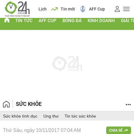
 vàng
Lịch
Tin mới
AFF Cup
Điểm chuẩn 2026
TIN TỨC
AFF CUP
BÓNG ĐÁ
KINH DOANH
GIẢI T
SỨC KHỎE
Sức khỏe tình dục
Ung thư
Tin tức sức khỏe
Thứ Sáu, ngày 10/11/2017 07:04 AM
CHIA SẺ