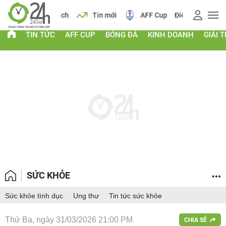
 vàng
Lịch
Tin mới
AFF Cup
Điểm chuẩn 2026
TIN TỨC
AFF CUP
BÓNG ĐÁ
KINH DOANH
GIẢI T
SỨC KHỎE
Sức khỏe tình dục
Ung thư
Tin tức sức khỏe
Thứ Ba, ngày 31/03/2026 21:00 PM
CHIA SẺ