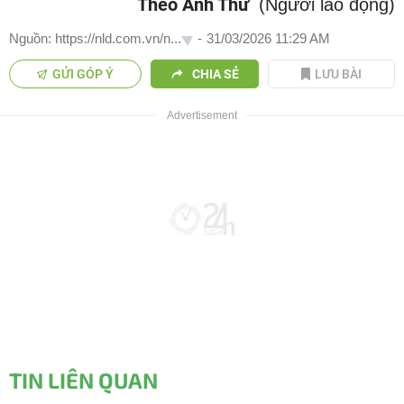
Theo Anh Thư
(Người lao động)
Nguồn: https://nld.com.vn/n...
-
31/03/2026 11:29 AM
GỬI GÓP Ý
CHIA SẺ
LƯU BÀI
TIN LIÊN QUAN