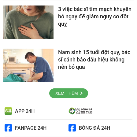
3 việc bác sĩ tim mạch khuyên
bỏ ngay để giảm nguy cơ đột
quỵ
Nam sinh 15 tuổi đột quỵ, bác
sĩ cảnh báo dấu hiệu không
nên bỏ qua
XEM THÊM
APP 24H
FANPAGE 24H
BÓNG ĐÁ 24H