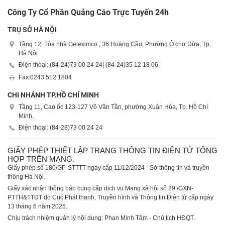
Công Ty Cổ Phần Quảng Cáo Trực Tuyến 24h
TRỤ SỞ HÀ NỘI
Tầng 12, Tòa nhà Geleximco , 36 Hoàng Cầu, Phường Ô chợ Dừa, Tp.
Hà Nội
Điện thoại: (84-24)
73 00 24 24
| (84-24)
35 12 18 06
Fax:
0243 512 1804
CHI NHÁNH TP.HỒ CHÍ MINH
Tầng 11, Cao ốc 123-127 Võ Văn Tần, phường Xuân Hòa, Tp. Hồ Chí
Minh.
Điện thoại: (84-28)
73 00 24 24
GIẤY PHÉP THIẾT LẬP TRANG THÔNG TIN ĐIỆN TỬ TỔNG
HỢP TRÊN MẠNG.
Giấy phép số 180/GP-STTTT ngày cấp 11/12/2024 - Sở thông tin và truyền
thông Hà Nội.
Giấy xác nhận thông báo cung cấp dịch vụ Mạng xã hội số 89 /GXN-
PTTH&TTĐT do Cục Phát thanh, Truyền hình và Thông tin Điện tử cấp ngày
13 tháng 6 năm 2025.
Chịu trách nhiệm quản lý nội dung: Phan Minh Tâm - Chủ tịch HĐQT.