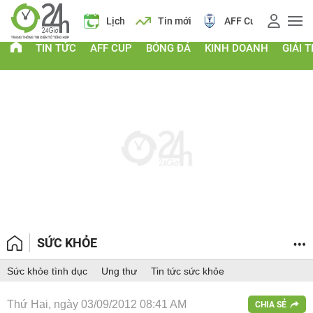
 vàng
Lịch
Tin mới
AFF Cup
Giá vàng
TIN TỨC
AFF CUP
BÓNG ĐÁ
KINH DOANH
GIẢI T
SỨC KHỎE
Sức khỏe tình dục
Ung thư
Tin tức sức khỏe
Thứ Hai, ngày 03/09/2012 08:41 AM
CHIA SẺ