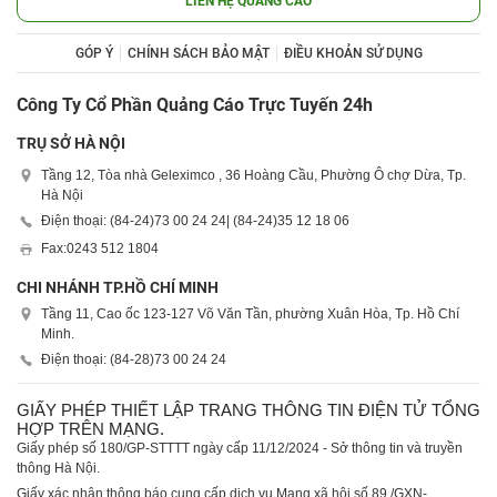
LIÊN HỆ QUẢNG CÁO
GÓP Ý
CHÍNH SÁCH BẢO MẬT
ĐIỀU KHOẢN SỬ DỤNG
Công Ty Cổ Phần Quảng Cáo Trực Tuyến 24h
TRỤ SỞ HÀ NỘI
Tầng 12, Tòa nhà Geleximco , 36 Hoàng Cầu, Phường Ô chợ Dừa, Tp.
Hà Nội
Điện thoại: (84-24)
73 00 24 24
| (84-24)
35 12 18 06
Fax:
0243 512 1804
CHI NHÁNH TP.HỒ CHÍ MINH
Tầng 11, Cao ốc 123-127 Võ Văn Tần, phường Xuân Hòa, Tp. Hồ Chí
Minh.
Điện thoại: (84-28)
73 00 24 24
GIẤY PHÉP THIẾT LẬP TRANG THÔNG TIN ĐIỆN TỬ TỔNG
HỢP TRÊN MẠNG.
Giấy phép số 180/GP-STTTT ngày cấp 11/12/2024 - Sở thông tin và truyền
thông Hà Nội.
Giấy xác nhận thông báo cung cấp dịch vụ Mạng xã hội số 89 /GXN-