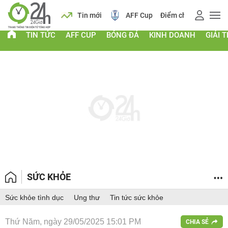
 vàng
Lịch
Tin mới
AFF Cup
Điểm chuẩn 2026
TIN TỨC
AFF CUP
BÓNG ĐÁ
KINH DOANH
GIẢI T
SỨC KHỎE
Sức khỏe tình dục
Ung thư
Tin tức sức khỏe
Thứ Năm, ngày 29/05/2025 15:01 PM
CHIA SẺ