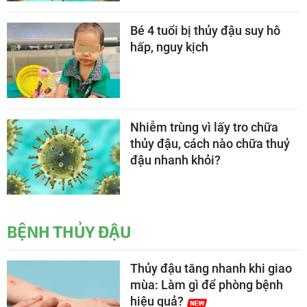
Bé 4 tuổi bị thủy đậu suy hô
hấp, nguy kịch
Nhiễm trùng vì lấy tro chữa
thủy đậu, cách nào chữa thuỷ
đậu nhanh khỏi?
BỆNH THỦY ĐẬU
Thủy đậu tăng nhanh khi giao
mùa: Làm gì để phòng bệnh
hiệu quả?