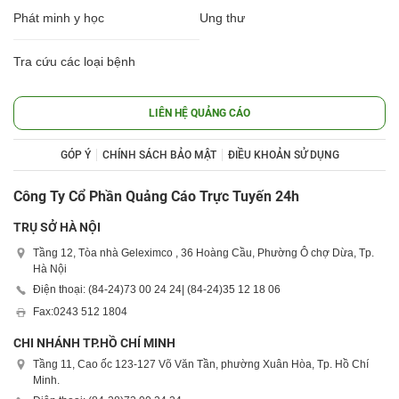
Phát minh y học
Ung thư
Tra cứu các loại bệnh
LIÊN HỆ QUẢNG CÁO
GÓP Ý
CHÍNH SÁCH BẢO MẬT
ĐIỀU KHOẢN SỬ DỤNG
Công Ty Cổ Phần Quảng Cáo Trực Tuyến 24h
TRỤ SỞ HÀ NỘI
Tầng 12, Tòa nhà Geleximco , 36 Hoàng Cầu, Phường Ô chợ Dừa, Tp.
Hà Nội
Điện thoại: (84-24)
73 00 24 24
| (84-24)
35 12 18 06
Fax:
0243 512 1804
CHI NHÁNH TP.HỒ CHÍ MINH
Tầng 11, Cao ốc 123-127 Võ Văn Tần, phường Xuân Hòa, Tp. Hồ Chí
Minh.