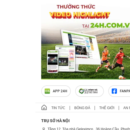
APP 24H
FANP
TIN TỨC
BÓNG ĐÁ
THẾ GIỚI
AN 
TRỤ SỞ HÀ NỘI
Tầng 12, Tòa nhà Geleximco , 36 Hoàng Cầu, Phườ