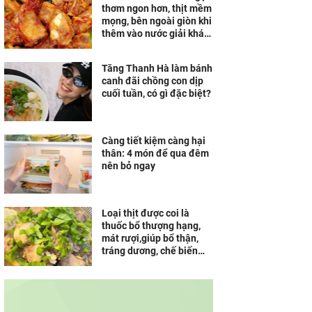
thơm ngon hơn, thịt mềm
mọng, bên ngoài giòn khi
thêm vào nước giải khát
quen thuộc ngày hè
Tăng Thanh Hà làm bánh
canh đãi chồng con dịp
cuối tuần, có gì đặc biệt?
Càng tiết kiệm càng hại
thân: 4 món để qua đêm
nên bỏ ngay
Loại thịt được coi là
thuốc bổ thượng hạng,
mát rượi,giúp bổ thận,
tráng dương, chế biến
cách này ngon đậm đà