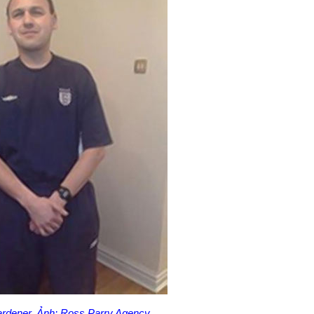
rdener. Ảnh: Ross Parry Agency