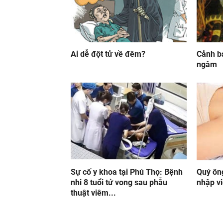
Ai dễ đột tử về đêm?
Cảnh bá
ngâm
Sự cố y khoa tại Phú Thọ: Bệnh
Quý ôn
nhi 8 tuổi tử vong sau phẫu
nhập vi
thuật viêm...