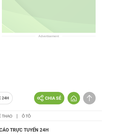
Advertisement
CHIA SẺ
E 24H
Ể THAO
Ô TÔ
CÁO TRỰC TUYẾN 24H