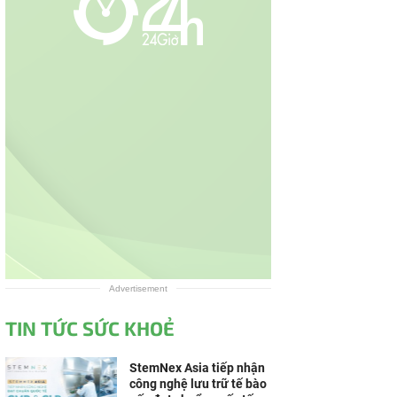
Advertisement
TIN TỨC SỨC KHOẺ
StemNex Asia tiếp nhận
công nghệ lưu trữ tế bào