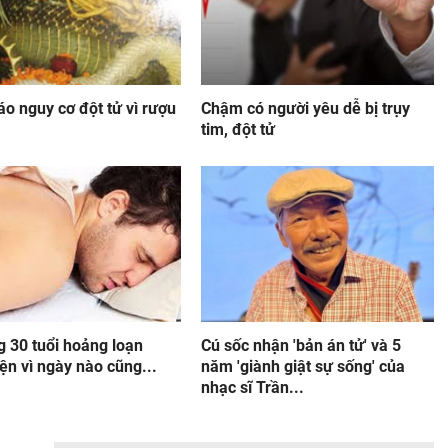
o nguy cơ đột tử vì rượu
Chậm có người yêu dễ bị trụy
tim, đột tử
g 30 tuổi hoảng loạn
Cú sốc nhận 'bản án tử' và 5
ện vì ngày nào cũng...
năm 'giành giật sự sống' của
nhạc sĩ Trần...