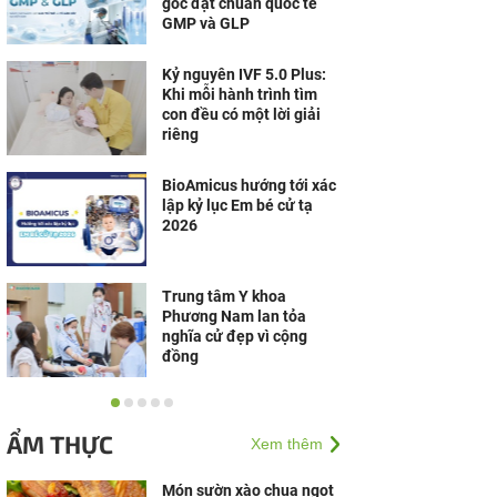
gốc đạt chuẩn quốc tế
GMP và GLP
Kỷ nguyên IVF 5.0 Plus:
Khi mỗi hành trình tìm
con đều có một lời giải
riêng
BioAmicus hướng tới xác
lập kỷ lục Em bé cử tạ
2026
Trung tâm Y khoa
Phương Nam lan tỏa
nghĩa cử đẹp vì cộng
đồng
Nói khó, yếu liệt nửa
người, người đàn ông bất
ẨM THỰC
Xem thêm
ngờ phát hiện u não ác
tính
Món sườn xào chua ngọt