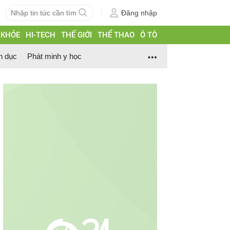
Đăng nhập
 KHỎE
HI-TECH
THẾ GIỚI
THỂ THAO
Ô TÔ
h dục
Phát minh y học