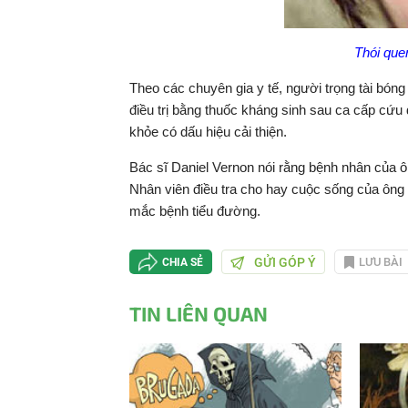
Thói que
Theo các chuyên gia y tế, người trọng tài bón
điều trị bằng thuốc kháng sinh sau ca cấp cứu đ
khỏe có dấu hiệu cải thiện.
Bác sĩ Daniel Vernon nói rằng bệnh nhân của ô
Nhân viên điều tra cho hay cuộc sống của ông
mắc bệnh tiểu đường.
GỬI GÓP Ý
LƯU BÀI
CHIA SẺ
TIN LIÊN QUAN