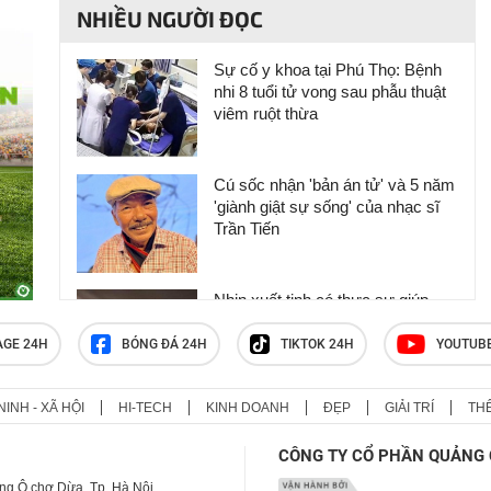
NHIỀU NGƯỜI ĐỌC
Sự cố y khoa tại Phú Thọ: Bệnh
nhi 8 tuổi tử vong sau phẫu thuật
viêm ruột thừa
Cú sốc nhận 'bản án tử' và 5 năm
'giành giật sự sống' của nhạc sĩ
Trần Tiến
Nhịn xuất tinh có thực sự giúp
nam giới “sung” hơn?
AGE 24H
BÓNG ĐÁ 24H
TIKTOK 24H
YOUTUB
NINH - XÃ HỘI
HI-TECH
KINH DOANH
ĐẸP
GIẢI TRÍ
TH
Bệnh viện Đại học Kyoto cắt
nhầm một phần não bệnh nhân
CÔNG TY CỔ PHẦN QUẢNG 
ng Ô chợ Dừa, Tp. Hà Nội