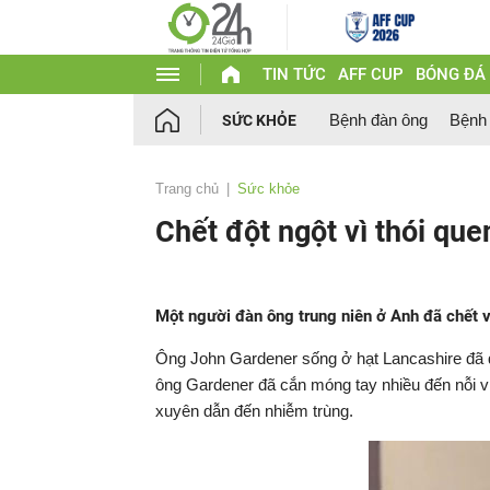
TIN TỨC
AFF CUP
BÓNG ĐÁ
Bệnh đàn ông
Bệnh
SỨC KHỎE
Trang chủ
Sức khỏe
Chết đột ngột vì thói qu
Một người đàn ông trung niên ở Anh đã chết vì
Ông John Gardener sống ở hạt Lancashire đã qu
ông Gardener đã cắn móng tay nhiều đến nỗi 
xuyên dẫn đến nhiễm trùng.