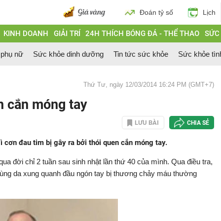
Đoán tỷ số
Lịch
KINH DOANH
GIẢI TRÍ
24H THÍCH BÓNG ĐÁ - THỂ THAO
SỨC
 phụ nữ
Sức khỏe dinh dưỡng
Tin tức sức khỏe
Sức khỏe tìn
Thứ Tư, ngày 12/03/2014 16:24 PM (GMT+7)
en cắn móng tay
LƯU BÀI
CHIA SẺ
 cơn đau tim bị gây ra bởi thói quen cắn móng tay.
a đời chỉ 2 tuần sau sinh nhật lần thứ 40 của mình. Qua điều tra,
vùng da xung quanh đầu ngón tay bị thương chảy máu thường