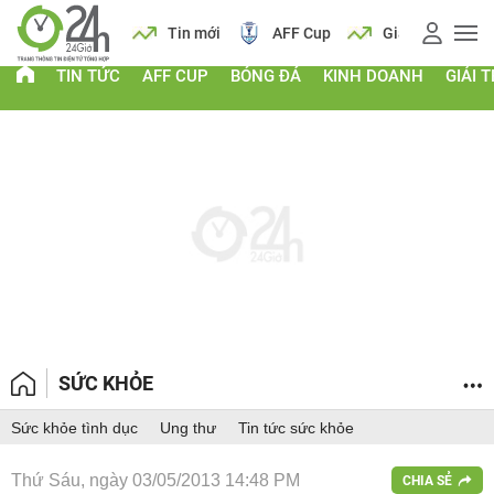
 vàng
Lịch
Tin mới
AFF Cup
Giá vàng
TIN TỨC
AFF CUP
BÓNG ĐÁ
KINH DOANH
GIẢI T
SỨC KHỎE
Sức khỏe tình dục
Ung thư
Tin tức sức khỏe
Thứ Sáu, ngày 03/05/2013 14:48 PM
CHIA SẺ