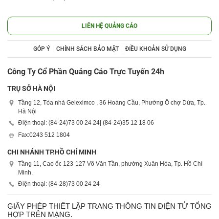
LIÊN HỆ QUẢNG CÁO
GÓP Ý
CHÍNH SÁCH BẢO MẬT
ĐIỀU KHOẢN SỬ DỤNG
Công Ty Cổ Phần Quảng Cáo Trực Tuyến 24h
TRỤ SỞ HÀ NỘI
Tầng 12, Tòa nhà Geleximco , 36 Hoàng Cầu, Phường Ô chợ Dừa, Tp.
Hà Nội
Điện thoại: (84-24)
73 00 24 24
| (84-24)
35 12 18 06
Fax:
0243 512 1804
CHI NHÁNH TP.HỒ CHÍ MINH
Tầng 11, Cao ốc 123-127 Võ Văn Tần, phường Xuân Hòa, Tp. Hồ Chí
Minh.
Điện thoại: (84-28)
73 00 24 24
GIẤY PHÉP THIẾT LẬP TRANG THÔNG TIN ĐIỆN TỬ TỔNG
HỢP TRÊN MẠNG.