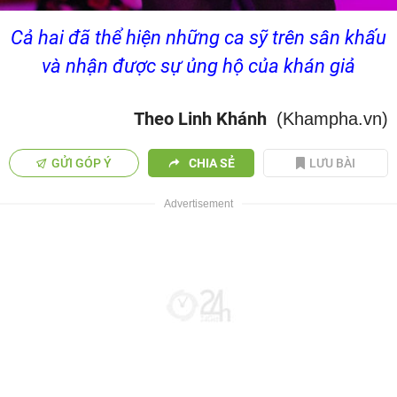
Cả hai đã thể hiện những ca sỹ trên sân khấu
và nhận được sự ủng hộ của khán giả
Theo Linh Khánh
(Khampha.vn)
GỬI GÓP Ý
CHIA SẺ
LƯU BÀI