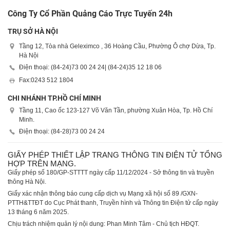
Công Ty Cổ Phần Quảng Cáo Trực Tuyến 24h
TRỤ SỞ HÀ NỘI
Tầng 12, Tòa nhà Geleximco , 36 Hoàng Cầu, Phường Ô chợ Dừa, Tp.
Hà Nội
Điện thoại: (84-24)
73 00 24 24
| (84-24)
35 12 18 06
Fax:
0243 512 1804
CHI NHÁNH TP.HỒ CHÍ MINH
Tầng 11, Cao ốc 123-127 Võ Văn Tần, phường Xuân Hòa, Tp. Hồ Chí
Minh.
Điện thoại: (84-28)
73 00 24 24
GIẤY PHÉP THIẾT LẬP TRANG THÔNG TIN ĐIỆN TỬ TỔNG
HỢP TRÊN MẠNG.
Giấy phép số 180/GP-STTTT ngày cấp 11/12/2024 - Sở thông tin và truyền
thông Hà Nội.
Giấy xác nhận thông báo cung cấp dịch vụ Mạng xã hội số 89 /GXN-
PTTH&TTĐT do Cục Phát thanh, Truyền hình và Thông tin Điện tử cấp ngày
13 tháng 6 năm 2025.
Chịu trách nhiệm quản lý nội dung: Phan Minh Tâm - Chủ tịch HĐQT.