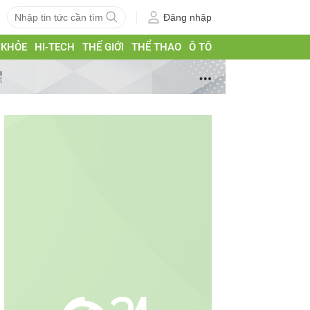
Đăng nhập
 KHỎE
HI-TECH
THẾ GIỚI
THỂ THAO
Ô TÔ
g