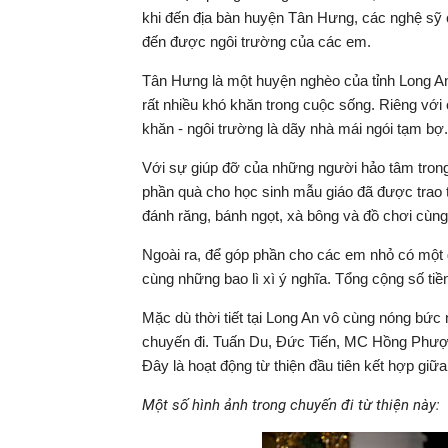
khi đến địa bàn huyện Tân Hưng, các nghệ sỹ c
đến được ngôi trường của các em.
Tân Hưng là một huyện nghèo của tỉnh Long A
rất nhiều khó khăn trong cuộc sống. Riêng với 
khăn - ngôi trường là dãy nhà mái ngói tạm bợ.
Với sự giúp đỡ của những người hảo tâm trong
phần quà cho học sinh mẫu giáo đã được trao 
đánh răng, bánh ngọt, xà bông và đồ chơi cùn
Ngoài ra, để góp phần cho các em nhỏ có một 
cùng những bao lì xì ý nghĩa. Tổng cộng số tiền
Mặc dù thời tiết tại Long An vô cùng nóng bức
chuyến đi. Tuấn Du, Đức Tiến, MC Hồng Phượ
Đây là hoạt động từ thiện đầu tiên kết hợp gi
Một số hình ảnh trong chuyến đi từ thiện này: