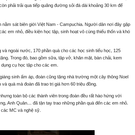
òn phải trải qua tiếp quãng đường sỏi đá dài khoảng 30 km để
n nằm sát biên giới Việt Nam - Campuchia. Người dân nơi đây gặp
các em nhỏ, điều kiện học tập, sinh hoạt vô cùng thiếu thốn và khó
 và ngoài nước, 170 phần quà cho các học sinh tiểu học, 125
tặng. Trong đó, bao gồm sữa, tập vở, khăn mặt, bàn chải, kem
g dụng cụ học tập cho các em.
giáng sinh ấm áp, đoàn cũng tặng nhà trường một cây thông Noel
 và quà mà đoàn đã trao trị giá hơn 60 triệu đồng.
 nhưng toàn bộ các thành viên trong đoàn đều rất hào hứng với
ng, Anh Quân… đã tận tay trao những phần quà đến các em nhỏ.
ữa các MC và nghệ sỹ.