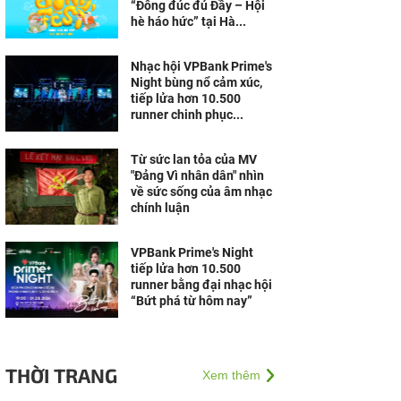
“Đông đúc đủ Đầy – Hội
hè háo hức” tại Hà...
Nhạc hội VPBank Prime's
Night bùng nổ cảm xúc,
tiếp lửa hơn 10.500
runner chinh phục...
Từ sức lan tỏa của MV
"Đảng Vì nhân dân" nhìn
về sức sống của âm nhạc
chính luận
VPBank Prime's Night
tiếp lửa hơn 10.500
runner bằng đại nhạc hội
“Bứt phá từ hôm nay”
THỜI TRANG
Xem thêm