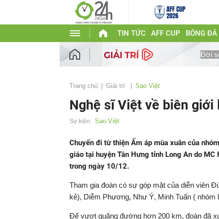
TIN TỨC
AFF CUP
BÓNG ĐÁ
Đời s
Trang chủ
Giải trí
Sao Việt
Nghệ sĩ Việt về biên giới 
Sao Việt
Sự kiện:
Chuyến đi từ thiện Ấm áp mùa xuân của nhóm 
giáo tại huyện Tân Hưng tỉnh Long An do M
trong ngày 10/12.
Tham gia đoàn có sự góp mặt của diễn viên 
kẻ), Diễm Phương, Như Ý, Minh Tuấn ( nhóm 
Để vượt quãng đường hơn 200 km, đoàn đã xu