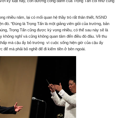
. Với kỷ luật này, con đường công danh của Trọng Tấn coi như cũng
ong nhiều năm, lại có mối quan hệ thầy trò rất thân thiết, NSND
n đó. “Đúng là Trọng Tấn là một giảng viên giỏi của trường, bản
 chúng, Trọng Tấn cũng được kỳ vọng nhiều, có thể sau này sẽ là
ấy không nghĩ và cũng không quan tâm đến điều đó đâu. Về thu
 thấp mà cậu ấy bỏ trường vì cuộc sống hiện giờ của cậu ấy
 để mà phải bỏ nghề để đi kiếm tiền ở bên ngoài.