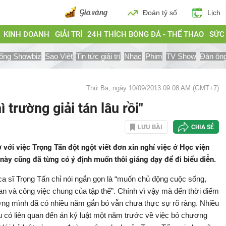
Đoán tỷ số
Lịch
KINH DOANH
GIẢI TRÍ
24H THÍCH BÓNG ĐÁ - THỂ THAO
SỨC
ống Showbiz
Sao Việt
Tin tức giải trí
Nhạc
Phim
TV Show
Đàn ôn
Thứ Ba, ngày 10/09/2013 09:08 AM (GMT+7)
 trường giải tán lâu rồi"
LƯU BÀI
CHIA SẺ
với việc Trọng Tấn đột ngột viết đơn xin nghỉ việc ở Học viện
này cũng đã từng có ý định muốn thôi giảng dạy để đi biểu diễn.
n, ca sĩ Trọng Tấn chỉ nói ngắn gọn là “muốn chủ động cuộc sống,
n và công việc chung của tập thể”. Chính vì vậy mà đến thời điểm
rường mình đã có nhiều năm gắn bó vẫn chưa thực sự rõ ràng. Nhiều
ều có liên quan đến án kỷ luật một năm trước về việc bỏ chương