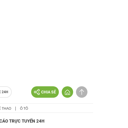
CHIA SẺ
E 24H
Ể THAO
Ô TÔ
CÁO TRỰC TUYẾN 24H