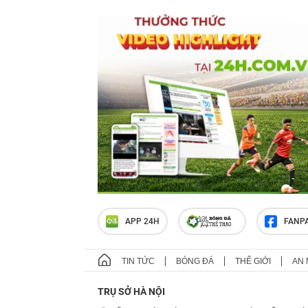
APP 24H
FANP
TIN TỨC
BÓNG ĐÁ
THẾ GIỚI
AN 
TRỤ SỞ HÀ NỘI