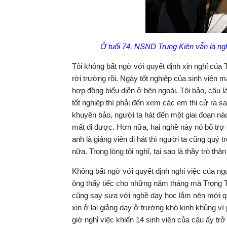
Ở tuổi 74, NSND Trung Kiên vẫn là ng
Tôi không bất ngờ với quyết định xin nghỉ của 
rời trường rồi. Ngày tốt nghiệp của sinh viên mà
hợp đồng biểu diễn ở bên ngoài. Tôi bảo, cậu l
tốt nghiệp thì phải đến xem các em thi cử ra sa
khuyên bảo, người ta hát đến một giai đoạn nà
mất đi được. Hơn nữa, hai nghề này nó bổ trợ c
anh là giảng viên đi hát thì người ta cũng quý t
nữa. Trong lòng tôi nghĩ, tại sao là thầy trò thâ
Không bất ngờ với quyết định nghỉ việc của n
ông thấy tiếc cho những năm tháng mà Trọng Tấ
cũng say sưa với nghề dạy học lắm nên mới qu
xin ở lại giảng dạy ở trường khó kinh khủng vì 
giờ nghỉ việc khiến 14 sinh viên của cậu ấy tr