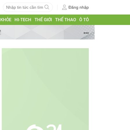
Đăng nhập
 KHỎE
HI-TECH
THẾ GIỚI
THỂ THAO
Ô TÔ
g