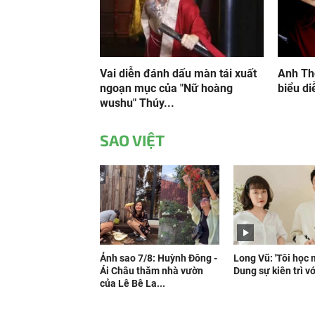
Vai diễn đánh dấu màn tái xuất
Anh Th
ngoạn mục của "Nữ hoàng
biểu di
wushu" Thúy...
SAO VIỆT
Ảnh sao 7/8: Huỳnh Đông -
Long Vũ: 'Tôi học
Ái Châu thăm nhà vườn
Dung sự kiên trì vớ
của Lê Bê La...