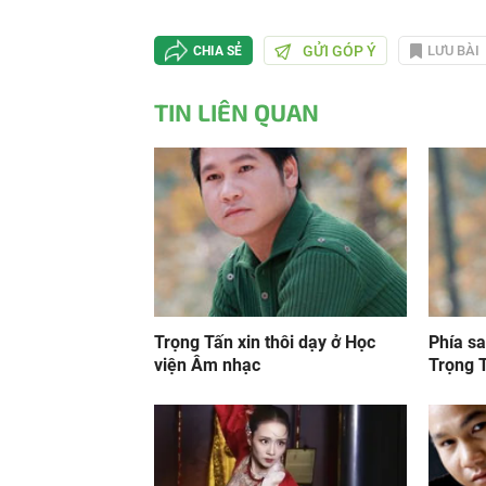
GỬI GÓP Ý
LƯU BÀI
CHIA SẺ
TIN LIÊN QUAN
Trọng Tấn xin thôi dạy ở Học
Phía s
viện Âm nhạc
Trọng 