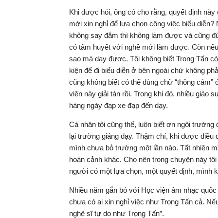
Khi được hỏi, ông có cho rằng, quyết định nà
mới xin nghỉ để lựa chọn công việc biểu diễn?
không say đắm thì không làm được và cũng đừn
có tâm huyết với nghề mới làm được. Còn nếu 
sao mà dạy được. Tôi không biết Trọng Tấn có
kiện để đi biểu diễn ở bên ngoài chứ không p
cũng không biết có thể dùng chữ “thông cảm” ở
viện này giải tán rồi. Trong khi đó, nhiều giáo
hàng ngày đạp xe đạp đến dạy.
Cá nhân tôi cũng thế, luôn biết ơn ngôi trường
lại trường giảng dạy. Thậm chí, khi được điều 
mình chưa bỏ trường một lần nào. Tất nhiên mì
hoàn cảnh khác. Cho nên trong chuyện này tôi 
người có một lựa chọn, một quyết định, mình 
Nhiều năm gắn bó với Học viện âm nhạc quốc gi
chưa có ai xin nghỉ việc như Trọng Tấn cả. Nế
nghệ sĩ tự do như Trọng Tấn”.