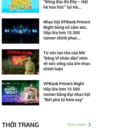
“Đông đúc đủ Đầy – Hội
hè háo hức” tại Hà...
Nhạc hội VPBank Prime's
Night bùng nổ cảm xúc,
tiếp lửa hơn 10.500
runner chinh phục...
Từ sức lan tỏa của MV
"Đảng Vì nhân dân" nhìn
về sức sống của âm nhạc
chính luận
VPBank Prime's Night
tiếp lửa hơn 10.500
runner bằng đại nhạc hội
“Bứt phá từ hôm nay”
THỜI TRANG
Xem thêm