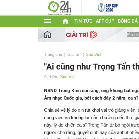
TIN TỨC
AFF CUP
BÓNG ĐÁ
Đời s
Trang chủ
Giải trí
Sao Việt
"Ai cũng như Trọng Tấn thì
Sao Việt
Sự kiện:
NSND Trung Kiên nói rằng, ông không bất ngờ 
Âm nhạc Quốc gia, bởi cách đây 2 năm, ca sĩ 
Chia sẻ về lý do xin rút khỏi vai trò giảng viê
công việc và không làm ảnh hưởng đến thời gia
này, lý do khiến ca sĩ Trọng Tấn từ bỏ ngôi t
người cho rằng, quyết định này của anh ít nhi