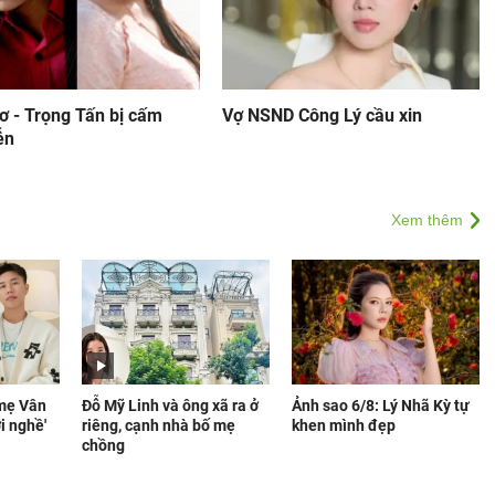
ơ - Trọng Tấn bị cấm
Vợ NSND Công Lý cầu xin
ễn
Xem thêm
 mẹ Vân
Đỗ Mỹ Linh và ông xã ra ở
Ảnh sao 6/8: Lý Nhã Kỳ tự
i nghề'
riêng, cạnh nhà bố mẹ
khen mình đẹp
chồng