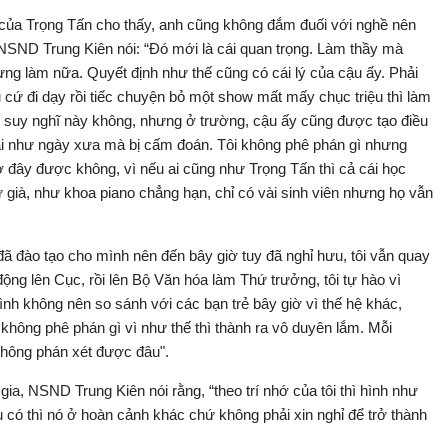
y của Trọng Tấn cho thấy, anh cũng không đắm đuối với nghề nên
 NSND Trung Kiên nói: “Đó mới là cái quan trọng. Làm thầy mà
g làm nữa. Quyết định như thế cũng có cái lý của cậu ấy. Phải
cứ đi dạy rồi tiếc chuyện bỏ một show mất mấy chục triệu thì làm
 suy nghĩ này không, nhưng ở trường, cậu ấy cũng được tạo điều
hải như ngày xưa mà bị cấm đoán. Tôi không phê phán gì nhưng
 đây được không, vì nếu ai cũng như Trọng Tấn thì cả cái học
 sư già, như khoa piano chẳng hạn, chỉ có vài sinh viên nhưng họ vẫn
 đã đào tạo cho mình nên đến bây giờ tuy đã nghỉ hưu, tôi vẫn quay
động lên Cục, rồi lên Bộ Văn hóa làm Thứ trưởng, tôi tự hào vì
nh không nên so sánh với các bạn trẻ bây giờ vì thế hệ khác,
không phê phán gì vì như thế thì thành ra vô duyên lắm. Mỗi
không phán xét được đâu".
a, NSND Trung Kiên nói rằng, “theo trí nhớ của tôi thì hình như
u có thì nó ở hoàn cảnh khác chứ không phải xin nghỉ để trở thành