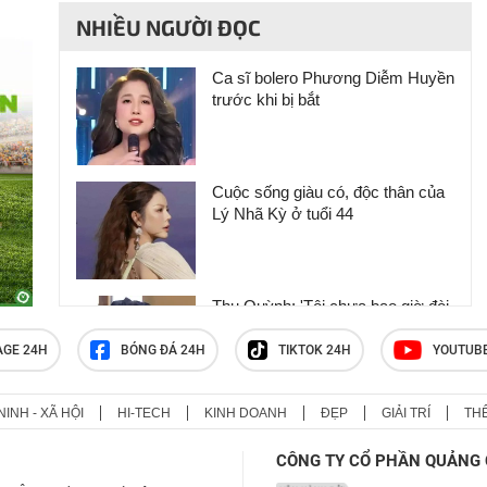
NHIỀU NGƯỜI ĐỌC
Ca sĩ bolero Phương Diễm Huyền
trước khi bị bắt
Cuộc sống giàu có, độc thân của
Lý Nhã Kỳ ở tuổi 44
Thu Quỳnh: 'Tôi chưa bao giờ đòi
hỏi chu cấp từ bố của hai con'
AGE 24H
BÓNG ĐÁ 24H
TIKTOK 24H
YOUTUB
NINH - XÃ HỘI
HI-TECH
KINH DOANH
ĐẸP
GIẢI TRÍ
TH
Đỗ Mỹ Linh và ông xã ra ở riêng,
cạnh nhà bố mẹ chồng
CÔNG TY CỔ PHẦN QUẢNG 