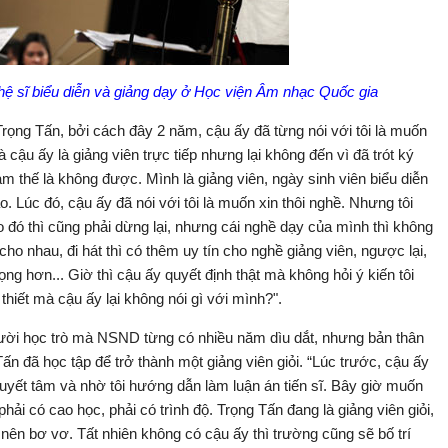
hệ sĩ biểu diễn và giảng dạy ở Học viện Âm nhạc Quốc gia
Trọng Tấn, bởi cách đây 2 năm, cậu ấy đã từng nói với tôi là muốn
 cậu ấy là giảng viên trực tiếp nhưng lại không đến vì đã trót ký
àm thế là không được. Mình là giảng viên, ngày sinh viên biểu diễn
o. Lúc đó, cậu ấy đã nói với tôi là muốn xin thôi nghề. Nhưng tôi
o đó thì cũng phải dừng lại, nhưng cái nghề dạy của mình thì không
ho nhau, đi hát thì có thêm uy tín cho nghề giảng viên, ngược lại,
rọng hơn... Giờ thì cậu ấy quyết định thật mà không hỏi ý kiến tôi
n thiết mà cậu ấy lại không nói gì với mình?".
gười học trò mà NSND từng có nhiều năm dìu dắt, nhưng bản thân
n đã học tập để trở thành một giảng viên giỏi. “Lúc trước, cậu ấy
yết tâm và nhờ tôi hướng dẫn làm luận án tiến sĩ. Bây giờ muốn
phải có cao học, phải có trình độ. Trọng Tấn đang là giảng viên giỏi,
ở nên bơ vơ. Tất nhiên không có cậu ấy thì trường cũng sẽ bố trí