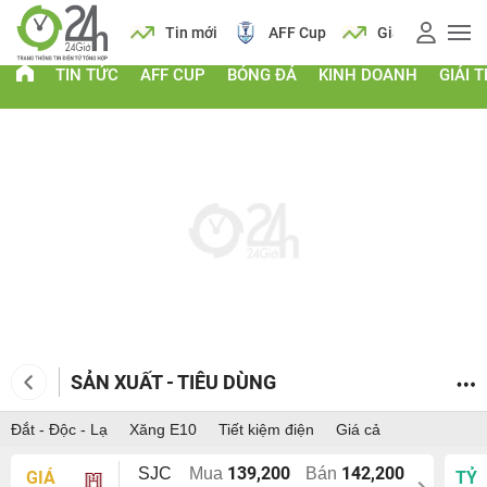
 vàng
Lịch
Tin mới
AFF Cup
Giá vàng
TIN TỨC
AFF CUP
BÓNG ĐÁ
KINH DOANH
GIẢI T
SẢN XUẤT - TIÊU DÙNG
Đắt - Độc - Lạ
Xăng E10
Tiết kiệm điện
Giá cả
139,200
142,200
SJC
Mua
Bán
GIÁ
TỶ