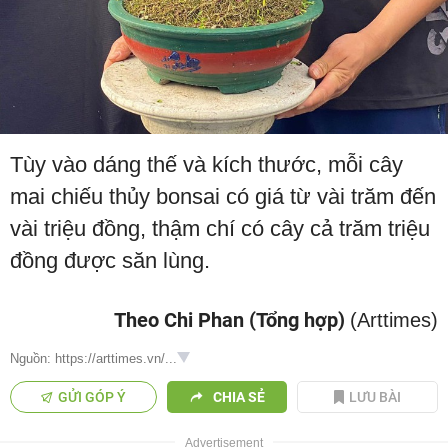
Tùy vào dáng thế và kích thước, mỗi cây
mai chiếu thủy bonsai có giá từ vài trăm đến
vài triệu đồng, thậm chí có cây cả trăm triệu
đồng được săn lùng.
Theo Chi Phan (Tổng hợp)
(Arttimes)
Nguồn: https://arttimes.vn/...
GỬI GÓP Ý
CHIA SẺ
LƯU BÀI