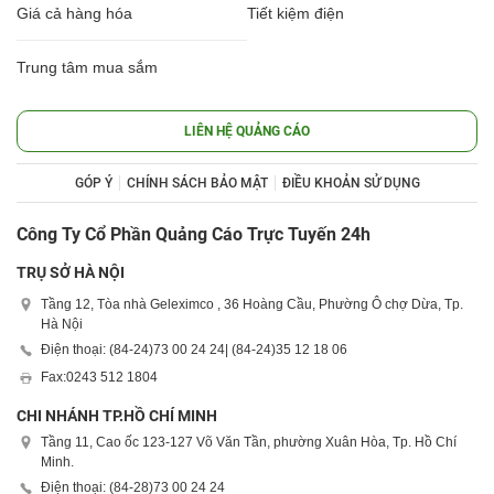
Giá cả hàng hóa
Tiết kiệm điện
Trung tâm mua sắm
LIÊN HỆ QUẢNG CÁO
GÓP Ý
CHÍNH SÁCH BẢO MẬT
ĐIỀU KHOẢN SỬ DỤNG
Công Ty Cổ Phần Quảng Cáo Trực Tuyến 24h
TRỤ SỞ HÀ NỘI
Tầng 12, Tòa nhà Geleximco , 36 Hoàng Cầu, Phường Ô chợ Dừa, Tp.
Hà Nội
Điện thoại: (84-24)
73 00 24 24
| (84-24)
35 12 18 06
Fax:
0243 512 1804
CHI NHÁNH TP.HỒ CHÍ MINH
Tầng 11, Cao ốc 123-127 Võ Văn Tần, phường Xuân Hòa, Tp. Hồ Chí
Minh.
Điện thoại: (84-28)
73 00 24 24