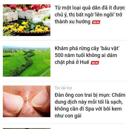
Từ một loại quả dân đã ít được
chú ý, thị bất ngờ 'lên ngôi' trở
thành xu hướng
Khám phá rừng cây ‘báu vật’
500 năm tuổi không ai dám
chặt phá ở Huế
Tin tài trợ
Đàn ông con trai bị mụn: Chấm
dung dịch này mỗi tối là sạch,
không cần đi Spa với bôi kem
như con gái