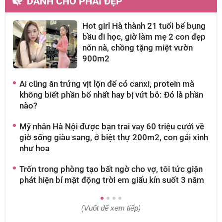
DÀNH CHO PHÁI ĐẸP
Hot girl Hà thành 21 tuổi bế bụng
bầu đi học, giờ làm mẹ 2 con đẹp
nõn nà, chồng tặng miệt vườn
900m2
Ai cũng ăn trứng vịt lộn để có canxi, protein mà
V
không biết phần bổ nhất hay bị vứt bỏ: Đó là phần
đ
nào?
t
Mỹ nhân Hà Nội được bạn trai vay 60 triệu cưới về
C
giờ sống giàu sang, ở biệt thự 200m2, con gái xinh
b
như hoa
c
Trốn trong phòng tạo bất ngờ cho vợ, tôi tức giận
C
phát hiện bí mật động trời em giấu kín suốt 3 năm
Á
m
(Vuốt để xem tiếp)