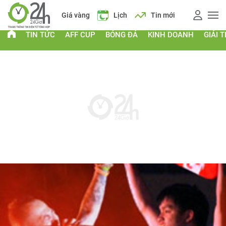
Giá vàng
Lịch
Tin mới
TIN TỨC
AFF CUP
BÓNG ĐÁ
KINH DOANH
GIẢI T