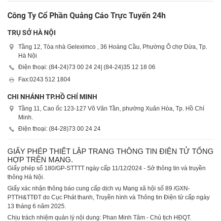
Công Ty Cổ Phần Quảng Cáo Trực Tuyến 24h
TRỤ SỞ HÀ NỘI
Tầng 12, Tòa nhà Geleximco , 36 Hoàng Cầu, Phường Ô chợ Dừa, Tp.
Hà Nội
Điện thoại: (84-24)
73 00 24 24
| (84-24)
35 12 18 06
Fax:
0243 512 1804
CHI NHÁNH TP.HỒ CHÍ MINH
Tầng 11, Cao ốc 123-127 Võ Văn Tần, phường Xuân Hòa, Tp. Hồ Chí
Minh.
Điện thoại: (84-28)
73 00 24 24
GIẤY PHÉP THIẾT LẬP TRANG THÔNG TIN ĐIỆN TỬ TỔNG
HỢP TRÊN MẠNG.
Giấy phép số 180/GP-STTTT ngày cấp 11/12/2024 - Sở thông tin và truyền
thông Hà Nội.
Giấy xác nhận thông báo cung cấp dịch vụ Mạng xã hội số 89 /GXN-
PTTH&TTĐT do Cục Phát thanh, Truyền hình và Thông tin Điện tử cấp ngày
13 tháng 6 năm 2025.
Chịu trách nhiệm quản lý nội dung: Phan Minh Tâm - Chủ tịch HĐQT.