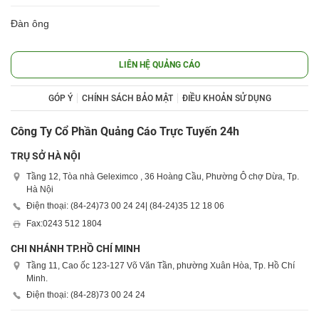
Đàn ông
LIÊN HỆ QUẢNG CÁO
GÓP Ý
CHÍNH SÁCH BẢO MẬT
ĐIỀU KHOẢN SỬ DỤNG
Công Ty Cổ Phần Quảng Cáo Trực Tuyến 24h
TRỤ SỞ HÀ NỘI
Tầng 12, Tòa nhà Geleximco , 36 Hoàng Cầu, Phường Ô chợ Dừa, Tp.
Hà Nội
Điện thoại: (84-24)
73 00 24 24
| (84-24)
35 12 18 06
Fax:
0243 512 1804
CHI NHÁNH TP.HỒ CHÍ MINH
Tầng 11, Cao ốc 123-127 Võ Văn Tần, phường Xuân Hòa, Tp. Hồ Chí
Minh.
Điện thoại: (84-28)
73 00 24 24