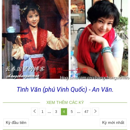
Tình Văn (phủ Vinh Quốc) - An Văn.
XEM THÊM CÁC KỲ
...
...
1
3
4
5
47
Kỳ đầu tiên
Kỳ mới nhất