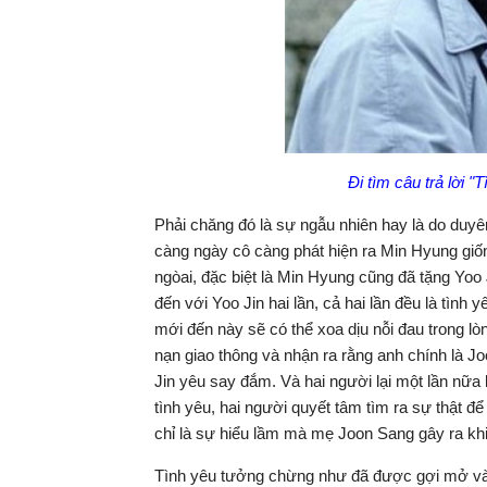
Đi tìm câu trả lời "
Phải chăng đó là sự ngẫu nhiên hay là do duyên
càng ngày cô càng phát hiện ra Min Hyung giốn
ngòai, đặc biệt là Min Hyung cũng đã tặng Yoo
đến với Yoo Jin hai lần, cả hai lần đều là tì
mới đến này sẽ có thể xoa dịu nỗi đau trong lò
nạn giao thông và nhận ra rằng anh chính là
Jin yêu say đắm. Và hai người lại một lần nữa
tình yêu, hai người quyết tâm tìm ra sự thật để
chỉ là sự hiểu lầm mà mẹ Joon Sang gây ra khi
Tình yêu tưởng chừng như đã được gợi mở và 