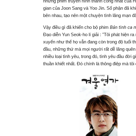
những phim truyền hình thành công nhất của H
gian của Joon Sang và Yoo Jin. Số phận đã khi
bên nhau, tạo nên một chuyện tình lãng mạn đã 
Vậy điều gì đã khiến cho bộ phim
Bản tình ca
Đạo diễn Yun Seok-ho lí giải : "Tôi phát hiện 
xuyến như thể họ vẫn đang còn trong độ tuổi t
đầu, những thứ mà mọi người rất dễ lãng quên 
nhiều loại tình yêu, trong đó, tình yêu đầu đời 
thuần khiết nhất. Đó chính là thông điệp mà tô