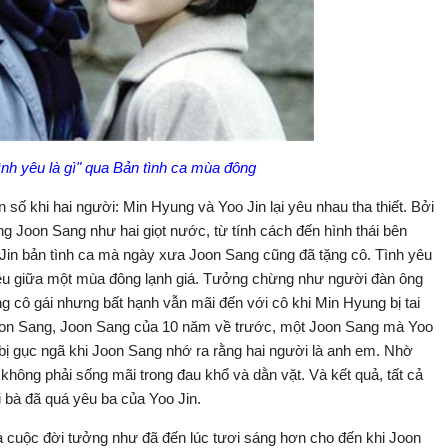
Tình yêu là gì" qua Bản tình ca mùa đông
 số khi hai người: Min Hyung và Yoo Jin lại yêu nhau tha thiết. Bởi
g Joon Sang như hai giọt nước, từ tính cách đến hình thái bên
 Jin bản tình ca mà ngày xưa Joon Sang cũng đã tặng cô. Tình yêu
nh yêu giữa một mùa đông lạnh giá. Tưởng chừng như người đàn ông
ng cô gái nhưng bất hạnh vẫn mãi đến với cô khi Min Hyung bị tai
 Joon Sang, Joon Sang của 10 năm về trước, một Joon Sang mà Yoo
 bị gục ngã khi Joon Sang nhớ ra rằng hai người là anh em. Nhờ
 không phải sống mãi trong đau khổ và dằn vặt. Và kết quả, tất cả
 bà đã quá yêu ba của Yoo Jin.
cuộc đời tưởng như đã đến lúc tươi sáng hơn cho đến khi Joon