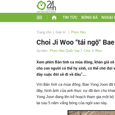
TIN TỨC
BÓNG ĐÁ
NGOẠI
Trang chủ
Giải trí
Phim Hàn
Choi Ji Woo "tái ngộ" Ba
Phim Hàn Quốc hay
Choi Ji Woo
Sự kiện:
Xem phim Bản tình ca mùa đông, khán giả sẽ r
cho con người có thể hy sinh, có thể chờ đợi 
đây cuộc đời sẽ đi về đâu”....
Với
Bản tình ca mùa đông
, Bae Yong Joon đã 
đây, hình ảnh của anh thực sự đã làm cho kh
Yong Joon đang lên kế hoạch tham gia một bộ 
lại sau 5 năm vắng bóng của ngôi sao này.