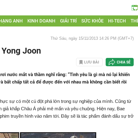
 HẠNG ANH
KINH DOANH
GIẢI TRÍ
SỨC KHỎE
HI-TECH
THẾ
Thứ Sáu, ngày 15/11/2013 14:26 PM (GMT+7)
e Yong Joon
LƯU BÀI
CHIA SẺ
ơi nước mắt và thầm nghĩ rằng: “Tình yêu là gì mà nó lại khiến
và bất chấp tất cả để được đến với nhau mà không cần biết rồi
thực sự có một cú đột phá lớn trong sự nghiệp của mình. Cũng từ
án giả khắp Châu Á phải mê mẩn và yêu chuộng. Hiện nay, Bae
phim truyền hình vào năm tới. Đây sẽ là tác phẩm đánh dấu sự trở