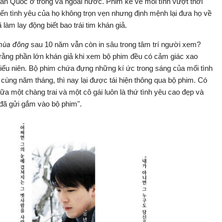
àn Quốc ở trong và ngoài nước. Phim kể về mối tình vượt thời
ến tình yêu của họ không trọn vẹn nhưng định mệnh lại đưa họ về
làm lay động biết bao trái tim khán giả.
 mùa đông
sau 10 năm vẫn còn in sâu trong tâm trí người xem?
ra rằng phần lớn khán giả khi xem bộ phim đều có cảm giác xao
hiếu niên. Bộ phim chứa đựng những kí ức trong sáng của mối tình
cùng năm tháng, thì nay lại được tái hiện thông qua bộ phim. Có
giữa một chàng trai và một cô gái luôn là thứ tình yêu cao đẹp và
i đã gửi gắm vào bộ phim".