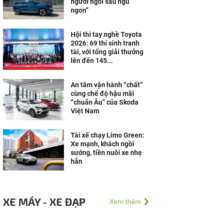
người ngồi sau ngủ
ngon”
Hội thi tay nghề Toyota
2026: 69 thí sinh tranh
tài, với tổng giải thưởng
lên đến 145...
An tâm vận hành “chất”
cùng chế độ hậu mãi
“chuẩn Âu” của Skoda
Việt Nam
Tài xế chạy Limo Green:
Xe mạnh, khách ngồi
sướng, tiền nuôi xe nhẹ
hẳn
XE MÁY - XE ĐẠP
Xem thêm