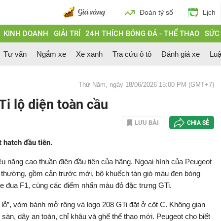
Đoán tỷ số
Lịch
KINH DOANH
GIẢI TRÍ
24H THÍCH BÓNG ĐÁ - THỂ THAO
SỨC
Tư vấn
Ngắm xe
Xe xanh
Tra cứu ô tô
Đánh giá xe
Luậ
Thứ Năm, ngày 18/06/2026 15:00 PM (GMT+7)
i lộ diện toàn cầu
LƯU BÀI
CHIA SẺ
 hatch đầu tiên.
iệu năng cao thuần điện đầu tiên của hãng. Ngoại hình của Peugeot
ản thường, gồm cản trước mới, bộ khuếch tán gió màu đen bóng
e đua F1, cùng các điểm nhấn màu đỏ đặc trưng GTi.
 lỗ”, vòm bánh mở rộng và logo 208 GTi đặt ở cột C. Không gian
m sàn, dây an toàn, chỉ khâu và ghế thể thao mới. Peugeot cho biết