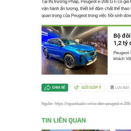
Tại thị trường Pháp, Peugeot e-208 GTi có giá
vận hành ấn tượng, thiết kế đậm chất thể thao
quan trọng của Peugeot trong việc hồi sinh dò
Bộ đôi
1,2 tỷ
Peugeot 
khách Việ
GỬI GÓP Ý
LƯU BÀI
CHIA SẺ
Nguồn: https://nguoiduatin.vn/xe-dien-peugeot-e-208-
TIN LIÊN QUAN