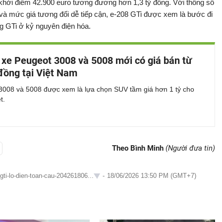
 khởi điểm 42.900 euro tương đương hơn 1,3 tỷ đồng. Với thông số
 và mức giá tương đối dễ tiếp cận, e-208 GTi được xem là bước đi
ng GTi ở kỷ nguyên điện hóa.
 xe Peugeot 3008 và 5008 mới có giá bán từ
 đồng tại Việt Nam
3008 và 5008 được xem là lựa chọn SUV tầm giá hơn 1 tỷ cho
t.
Theo Bình Minh
(Người đưa tin)
gti-lo-dien-toan-cau-204261806...
-
18/06/2026 13:50 PM (GMT+7)