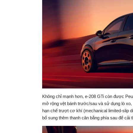
Không chỉ mạnh hơn, e-208 GTi còn được Peug
mở rộng vệt bánh trước/sau và sử dụng lò xo, g
hạn chế trượt cơ khí (mechanical limited-slip d
bổ sung thêm thanh cân bằng phía sau để cải th