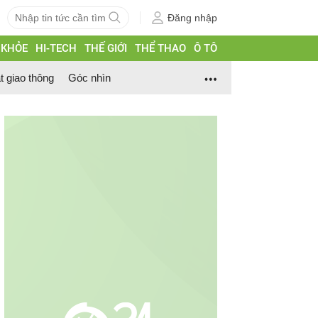
Đăng nhập
 KHỎE
HI-TECH
THẾ GIỚI
THỂ THAO
Ô TÔ
t giao thông
Góc nhìn