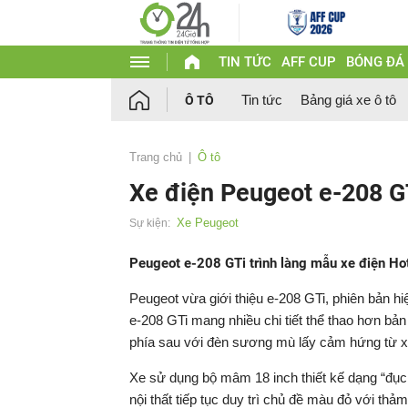
TIN TỨC
AFF CUP
BÓNG ĐÁ
Tin tức
Bảng giá xe ô tô
Ô TÔ
Trang chủ
Ô tô
Xe điện Peugeot e-208 GT
Xe Peugeot
Sự kiện:
Peugeot e-208 GTi trình làng mẫu xe điện Hot
Peugeot vừa giới thiệu e-208 GTi, phiên bản h
e-208 GTi mang nhiều chi tiết thể thao hơn b
phía sau với đèn sương mù lấy cảm hứng từ x
Xe sử dụng bộ mâm 18 inch thiết kế dạng “đục
nội thất tiếp tục duy trì chủ đề màu đỏ với thả