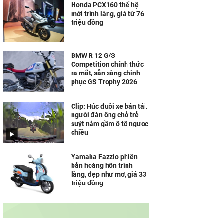
Honda PCX160 thế hệ
mới trình làng, giá từ 76
triệu đồng
BMW R 12 G/S
Competition chính thức
ra mắt, sẵn sàng chinh
phục GS Trophy 2026
Clip: Húc đuôi xe bán tải,
người đàn ông chở trẻ
suýt nằm gầm ô tô ngược
chiều
Yamaha Fazzio phiên
bản hoàng hôn trình
làng, đẹp như mơ, giá 33
triệu đồng