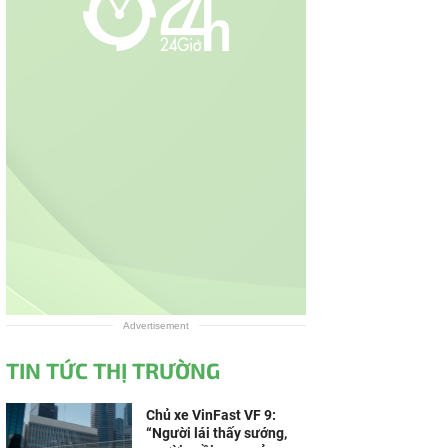
Advertisement
TIN TỨC THỊ TRƯỜNG
Chủ xe VinFast VF 9:
“Người lái thấy sướng,