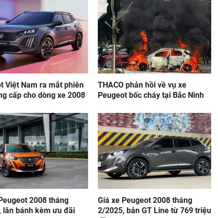
t Việt Nam ra mắt phiên
THACO phản hồi về vụ xe
ng cấp cho dòng xe 2008
Peugeot bốc cháy tại Bắc Ninh
 Peugeot 2008 tháng
Giá xe Peugeot 2008 tháng
, lăn bánh kèm ưu đãi
2/2025, bản GT Line từ 769 triệu