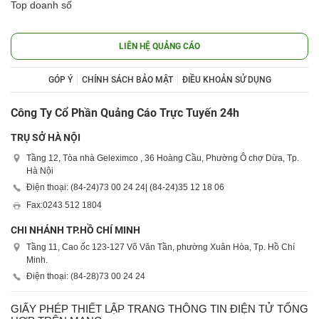
Top doanh số
LIÊN HỆ QUẢNG CÁO
GÓP Ý
CHÍNH SÁCH BẢO MẬT
ĐIỀU KHOẢN SỬ DỤNG
Công Ty Cổ Phần Quảng Cáo Trực Tuyến 24h
TRỤ SỞ HÀ NỘI
Tầng 12, Tòa nhà Geleximco , 36 Hoàng Cầu, Phường Ô chợ Dừa, Tp.
Hà Nội
Điện thoại: (84-24)
73 00 24 24
| (84-24)
35 12 18 06
Fax:
0243 512 1804
CHI NHÁNH TP.HỒ CHÍ MINH
Tầng 11, Cao ốc 123-127 Võ Văn Tần, phường Xuân Hòa, Tp. Hồ Chí
Minh.
Điện thoại: (84-28)
73 00 24 24
GIẤY PHÉP THIẾT LẬP TRANG THÔNG TIN ĐIỆN TỬ TỔNG