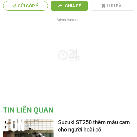
GỬI GÓP Ý
CHIA SẺ
LƯU BÀI
TIN LIÊN QUAN
Suzuki ST250 thêm màu cam
cho người hoài cổ