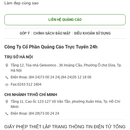
Làm đẹp cùng sao
LIÊN HỆ QUẢNG CÁO
GÓP Ý
CHÍNH SÁCH BẢO MẬT
ĐIỀU KHOẢN SỬ DỤNG
Công Ty Cổ Phần Quảng Cáo Trực Tuyến 24h
TRỤ SỞ HÀ NỘI
Tầng 12, Tòa nhà Geleximco , 36 Hoàng Cầu, Phường Ô chợ Dừa, Tp.
Hà Nội
Điện thoại: (84-24)
73 00 24 24
| (84-24)
35 12 18 06
Fax:
0243 512 1804
CHI NHÁNH TP.HỒ CHÍ MINH
Tầng 11, Cao ốc 123-127 Võ Văn Tần, phường Xuân Hòa, Tp. Hồ Chí
Minh.
Điện thoại: (84-28)
73 00 24 24
GIẤY PHÉP THIẾT LẬP TRANG THÔNG TIN ĐIỆN TỬ TỔNG