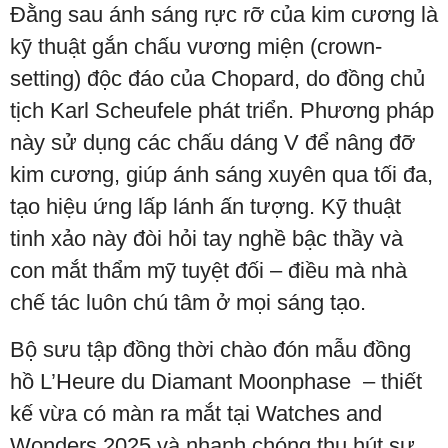
Đằng sau ánh sáng rực rỡ của kim cương là
kỹ thuật gắn chấu vương miện (crown-
setting) độc đáo của Chopard, do đồng chủ
tịch Karl Scheufele phát triển. Phương pháp
này sử dụng các chấu dáng V để nâng đỡ
kim cương, giúp ánh sáng xuyên qua tối đa,
tạo hiệu ứng lấp lánh ấn tượng. Kỹ thuật
tinh xảo này đòi hỏi tay nghề bậc thầy và
con mắt thẩm mỹ tuyệt đối – điều mà nhà
chế tác luôn chú tâm ở mọi sáng tạo.
Bộ sưu tập đồng thời chào đón mẫu đồng
hồ L’Heure du Diamant Moonphase – thiết
kế vừa có màn ra mắt tại Watches and
Wonders 2025 và nhanh chóng thu hút sự