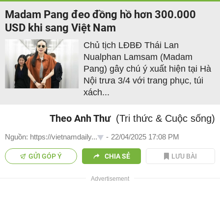
Madam Pang đeo đồng hồ hơn 300.000
USD khi sang Việt Nam
Chủ tịch LĐBĐ Thái Lan
Nualphan Lamsam (Madam
Pang) gây chú ý xuất hiện tại Hà
Nội trưa 3/4 với trang phục, túi
xách...
Theo Anh Thư
(Tri thức & Cuộc sống)
Nguồn: https://vietnamdaily...
-
22/04/2025 17:08 PM
GỬI GÓP Ý
CHIA SẺ
LƯU BÀI