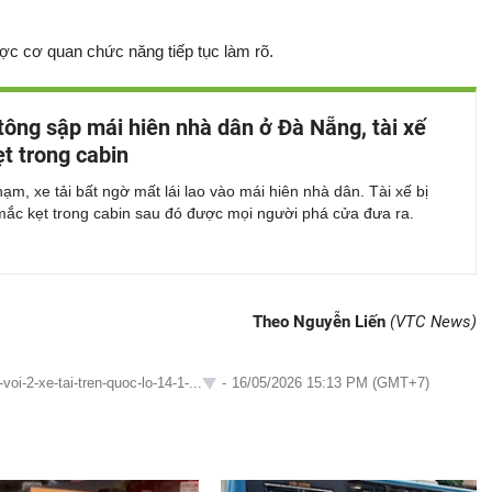
ợc cơ quan chức năng tiếp tục làm rõ.
 tông sập mái hiên nhà dân ở Đà Nẵng, tài xế
t trong cabin
ạm, xe tải bất ngờ mất lái lao vào mái hiên nhà dân. Tài xế bị
mắc kẹt trong cabin sau đó được mọi người phá cửa đưa ra.
Theo Nguyễn Liến
(VTC News)
i-2-xe-tai-tren-quoc-lo-14-1-...
-
16/05/2026 15:13 PM (GMT+7)