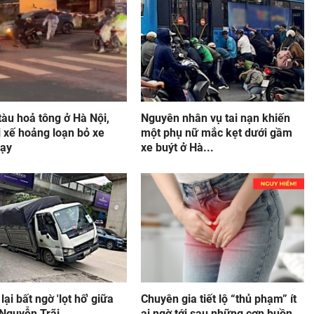
 tàu hoả tông ở Hà Nội,
Nguyên nhân vụ tai nạn khiến
 xế hoảng loạn bỏ xe
một phụ nữ mắc kẹt dưới gầm
hạy
xe buýt ở Hà...
 lại bất ngờ 'lọt hố' giữa
Chuyên gia tiết lộ “thủ phạm” ít
Nguyễn Trãi
ai ngờ tới sau những cơn buồn