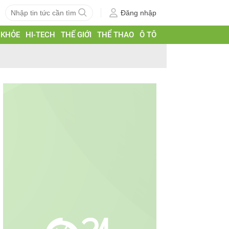
Đăng nhập
 KHỎE
HI-TECH
THẾ GIỚI
THỂ THAO
Ô TÔ