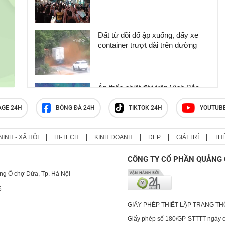
Đất từ đồi đổ ập xuống, đẩy xe
container trượt dài trên đường
Áp thấp nhiệt đới trên Vịnh Bắc
Bộ có đi vào đất liền Việt Nam?
AGE 24H
BÓNG ĐÁ 24H
TIKTOK 24H
YOUTUB
NINH - XÃ HỘI
HI-TECH
KINH DOANH
ĐẸP
GIẢI TRÍ
TH
Ám ảnh lời kể của học sinh trong
vụ xả súng khiến 9 người thiệt
CÔNG TY CỔ PHẦN QUẢNG 
mạng ở Thái Lan: ‘Em tưởng
mình sẽ chết’
ng Ô chợ Dừa, Tp. Hà Nội
6
GIẤY PHÉP THIẾT LẬP TRANG T
Giấy phép số 180/GP-STTTT ngày cấ