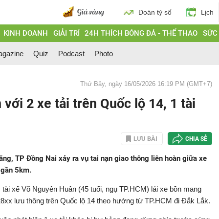
Đoán tỷ số
Lịch
KINH DOANH
GIẢI TRÍ
24H THÍCH BÓNG ĐÁ - THỂ THAO
SỨC
gazine
Quiz
Podcast
Photo
Thứ Bảy, ngày 16/05/2026 16:19 PM (GMT+7)
ới 2 xe tải trên Quốc lộ 14, 1 tài
LƯU BÀI
CHIA SẺ
ng, TP Đồng Nai xảy ra vụ tai nạn giao thông liên hoàn giữa xe
i gần 5km.
, tài xế Võ Nguyên Huân (45 tuổi, ngụ TP.HCM) lái xe bồn mang
xx lưu thông trên Quốc lộ 14 theo hướng từ TP.HCM đi Đắk Lắk.