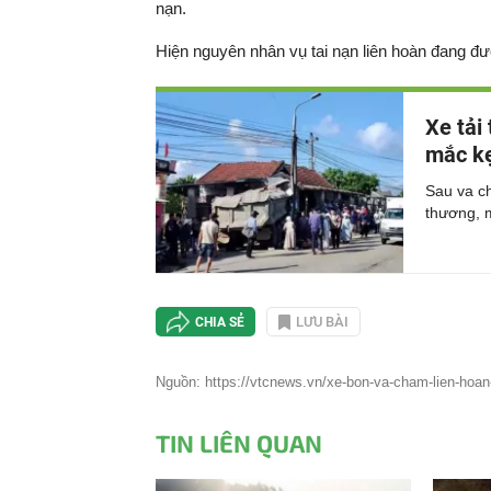
nạn.
Hiện nguyên nhân vụ tai nạn liên hoàn đang đư
Xe tải
mắc kẹ
Sau va ch
thương, 
LƯU BÀI
CHIA SẺ
Nguồn: https://vtcnews.vn/xe-bon-va-cham-lien-hoan-vo
TIN LIÊN QUAN