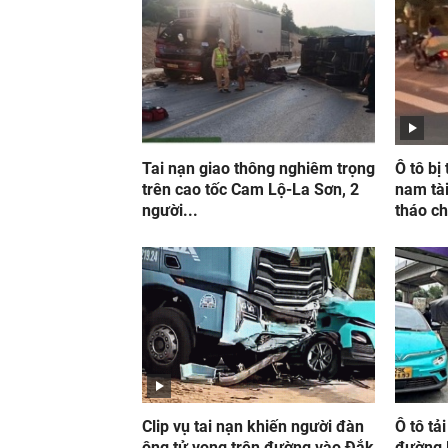
Tai nạn giao thông nghiêm trọng
Ô tô bị
trên cao tốc Cam Lộ-La Sơn, 2
nam tài
người...
tháo c
Clip vụ tai nạn khiến người đàn
Ô tô tải
ông tử vong trên đường vào Đắk
đường 