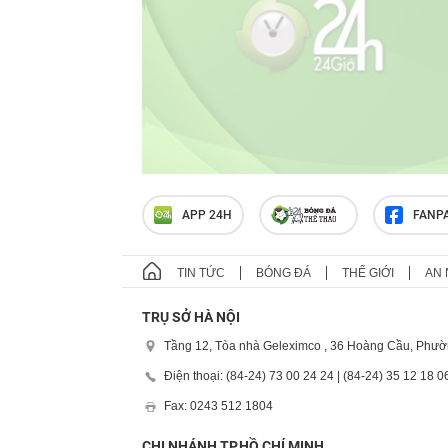
APP 24H
FANP
TIN TỨC
BÓNG ĐÁ
THẾ GIỚI
AN 
TRỤ SỞ HÀ NỘI
Tầng 12, Tòa nhà Geleximco , 36 Hoàng Cầu, Phườ
Điện thoại: (84-24) 73 00 24 24 | (84-24) 35 12 18 0
Fax: 0243 512 1804
CHI NHÁNH TP.HỒ CHÍ MINH