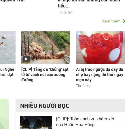
tiểu...
Tin tài trợ
Xem thêm
Mũi Nghê
[CLIP] Tảng đá ‘khủng’ sạt
Ai bị trào ngược dạ dày dù
trôi dạt
lở từ vách núi cao xuống
nhẹ hay nặng thì thử ngay
đường
mẹo này...
Tin tài trợ
NHIỀU NGƯỜI ĐỌC
[CLIP]: Toàn cảnh vụ khám xét
nhà Huấn Hoa Hồng