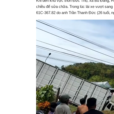
Khi đến khu vực thôn Đức Thọ, xã Bù Đăng, Hu
chiều để sửa chữa. Trong lúc lái xe vượt sang
61C-367.82 do anh Trần Thanh Đức (26 tuổi, ngụ