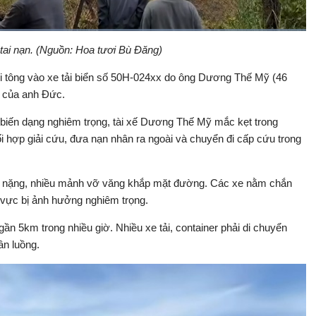
Đã
tải
:
tai nạn. (Nguồn: Hoa tươi Bù Đăng)
Bật
Toàn
100.00%
Backward
âm
màn
thanh
hình
tới tông vào xe tải biển số 50H-024xx do ông Dương Thế Mỹ (46
ải của anh Đức.
ị biến dạng nghiêm trọng, tài xế Dương Thế Mỹ mắc kẹt trong
 hợp giải cứu, đưa nạn nhân ra ngoài và chuyển đi cấp cứu trong
ng nặng, nhiều mảnh vỡ văng khắp mặt đường. Các xe nằm chắn
 vực bị ảnh hưởng nghiêm trọng.
ần 5km trong nhiều giờ. Nhiều xe tải, container phải di chuyển
n luồng.