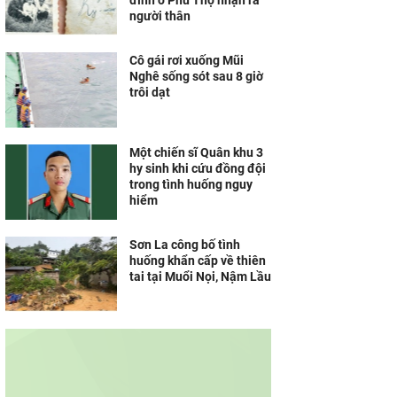
đình ở Phú Thọ nhận ra
người thân
Cô gái rơi xuống Mũi
Nghê sống sót sau 8 giờ
trôi dạt
Một chiến sĩ Quân khu 3
hy sinh khi cứu đồng đội
trong tình huống nguy
hiểm
Sơn La công bố tình
huống khẩn cấp về thiên
tai tại Muổi Nọi, Nậm Lầu