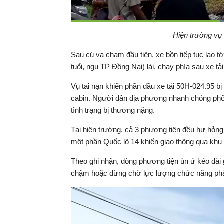
Thời
0:05
/
Duration
0:10
Hiện trường vụ 
Tạm
dừng
Backward
Forward
gian
Sau cú va chạm đầu tiên, xe bồn tiếp tục lao 
tuổi, ngụ TP Đồng Nai) lái, chạy phía sau xe t
hiện
Vụ tai nạn khiến phần đầu xe tải 50H-024.95 b
tại
cabin. Người dân địa phương nhanh chóng phối
tình trạng bị thương nặng.
Tại hiện trường, cả 3 phương tiện đều hư hỏ
một phần Quốc lộ 14 khiến giao thông qua khu
Theo ghi nhận, dòng phương tiện ùn ứ kéo dài g
chậm hoặc dừng chờ lực lượng chức năng phâ