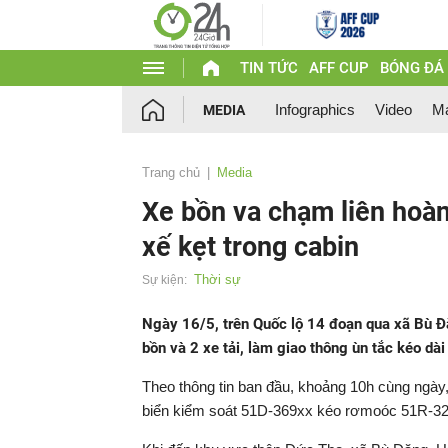
TIN TỨC
AFF CUP
BÓNG ĐÁ
Infographics
Video
Ma
MEDIA
Trang chủ
Media
Xe bồn va chạm liên hoàn v
xế kẹt trong cabin
Thời sự
Sự kiện:
Ngày 16/5, trên Quốc lộ 14 đoạn qua xã Bù Đă
bồn và 2 xe tải, làm giao thông ùn tắc kéo dà
Theo thông tin ban đầu, khoảng 10h cùng ngày
biển kiểm soát 51D-369xx kéo rơmoóc 51R-328