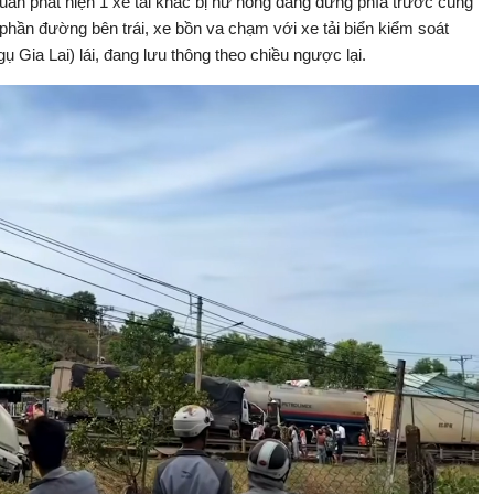
ân phát hiện 1 xe tải khác bị hư hỏng đang dừng phía trước cùng
 phần đường bên trái, xe bồn va chạm với xe tải biển kiểm soát
 Gia Lai) lái, đang lưu thông theo chiều ngược lại.