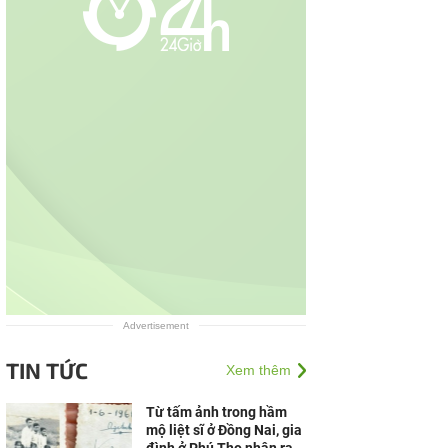
Advertisement
TIN TỨC
Xem thêm
Từ tấm ảnh trong hầm
mộ liệt sĩ ở Đồng Nai, gia