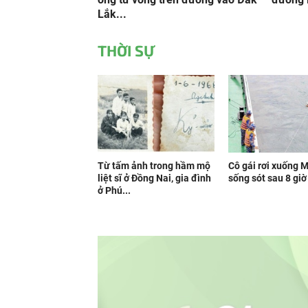
Lắk...
THỜI SỰ
Từ tấm ảnh trong hầm mộ
Cô gái rơi xuống 
liệt sĩ ở Đồng Nai, gia đình
sống sót sau 8 giờ 
ở Phú...