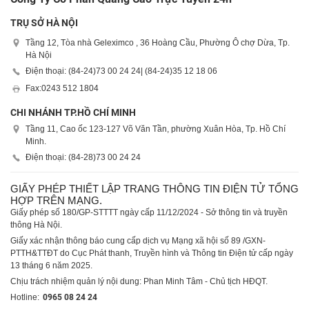
TRỤ SỞ HÀ NỘI
Tầng 12, Tòa nhà Geleximco , 36 Hoàng Cầu, Phường Ô chợ Dừa, Tp.
Hà Nội
Điện thoại: (84-24)
73 00 24 24
| (84-24)
35 12 18 06
Fax:
0243 512 1804
CHI NHÁNH TP.HỒ CHÍ MINH
Tầng 11, Cao ốc 123-127 Võ Văn Tần, phường Xuân Hòa, Tp. Hồ Chí
Minh.
Điện thoại: (84-28)
73 00 24 24
GIẤY PHÉP THIẾT LẬP TRANG THÔNG TIN ĐIỆN TỬ TỔNG
HỢP TRÊN MẠNG.
Giấy phép số 180/GP-STTTT ngày cấp 11/12/2024 - Sở thông tin và truyền
thông Hà Nội.
Giấy xác nhận thông báo cung cấp dịch vụ Mạng xã hội số 89 /GXN-
PTTH&TTĐT do Cục Phát thanh, Truyền hình và Thông tin Điện tử cấp ngày
13 tháng 6 năm 2025.
Chịu trách nhiệm quản lý nội dung: Phan Minh Tâm - Chủ tịch HĐQT.
Hotline:
0965 08 24 24