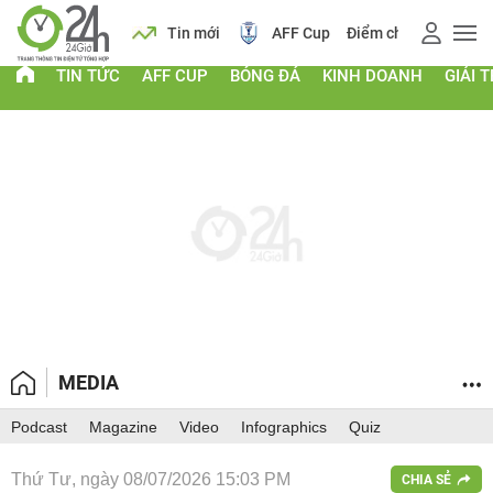
 vàng
Lịch
Tin mới
AFF Cup
Điểm chuẩn 2026
TIN TỨC
AFF CUP
BÓNG ĐÁ
KINH DOANH
GIẢI T
MEDIA
Podcast
Magazine
Video
Infographics
Quiz
Thứ Tư, ngày 08/07/2026 15:03 PM
CHIA SẺ