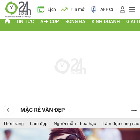
Giá vàng
Lịch
Tin mới
AFF Cup
Giá
TIN TỨC
AFF CUP
BÓNG ĐÁ
KINH DOANH
GIẢI T
MẶC RẺ VẪN ĐẸP
Thời trang
Làm đẹp
Người mẫu - hoa hậu
Làm đẹp cùng sao