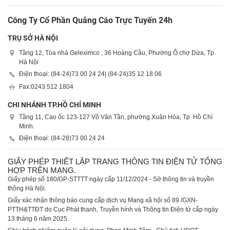
Công Ty Cổ Phần Quảng Cáo Trực Tuyến 24h
TRỤ SỞ HÀ NỘI
Tầng 12, Tòa nhà Geleximco , 36 Hoàng Cầu, Phường Ô chợ Dừa, Tp.
Hà Nội
Điện thoại: (84-24)
73 00 24 24
| (84-24)
35 12 18 06
Fax:
0243 512 1804
CHI NHÁNH TP.HỒ CHÍ MINH
Tầng 11, Cao ốc 123-127 Võ Văn Tần, phường Xuân Hòa, Tp. Hồ Chí
Minh.
Điện thoại: (84-28)
73 00 24 24
GIẤY PHÉP THIẾT LẬP TRANG THÔNG TIN ĐIỆN TỬ TỔNG
HỢP TRÊN MẠNG.
Giấy phép số 180/GP-STTTT ngày cấp 11/12/2024 - Sở thông tin và truyền
thông Hà Nội.
Giấy xác nhận thông báo cung cấp dịch vụ Mạng xã hội số 89 /GXN-
PTTH&TTĐT do Cục Phát thanh, Truyền hình và Thông tin Điện tử cấp ngày
13 tháng 6 năm 2025.