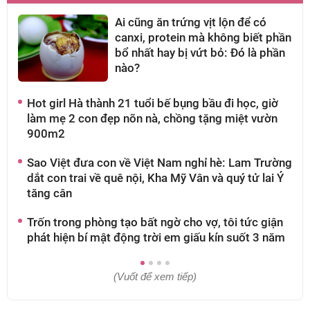
Ai cũng ăn trứng vịt lộn để có
canxi, protein mà không biết phần
bổ nhất hay bị vứt bỏ: Đó là phần
nào?
Hot girl Hà thành 21 tuổi bế bụng bầu đi học, giờ
V
làm mẹ 2 con đẹp nõn nà, chồng tặng miệt vườn
đ
900m2
t
Sao Việt đưa con về Việt Nam nghỉ hè: Lam Trường
C
dắt con trai về quê nội, Kha Mỹ Vân và quý tử lai Ý
k
tăng cân
d
Trốn trong phòng tạo bất ngờ cho vợ, tôi tức giận
N
phát hiện bí mật động trời em giấu kín suốt 3 năm
"
(Vuốt để xem tiếp)