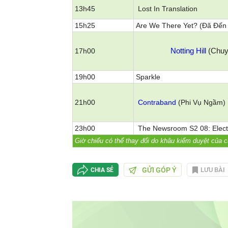
13h45
Lost In Translation
15h25
Are We There Yet?
(Đã Đến
Notting Hill
(Chuyệ
17h00
19h00
Sparkle
21h00
Contraband
(Phi Vụ Ngầm)
23h00
The Newsroom S2 08: Electio
Giờ chiếu có thể thay đổi do khâu kiểm duyệt của c
GỬI GÓP Ý
LƯU BÀI
CHIA SẺ