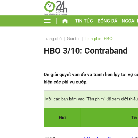
TIN TỨC
BÓNG ĐÁ
NGOẠI
Trang chủ
Giải trí
Lịch phim HBO
HBO 3/10: Contraband
Để giải quyết vấn đề và tránh liên lụy tới vợ 
hiện các phi vụ cướp.
Mời các bạn bấm vào "Tên phim" để xem giới thiệu 
Giờ
Tê