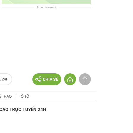
Advertisement
CHIA SẺ
E 24H
Ể THAO
Ô TÔ
CÁO TRỰC TUYẾN 24H