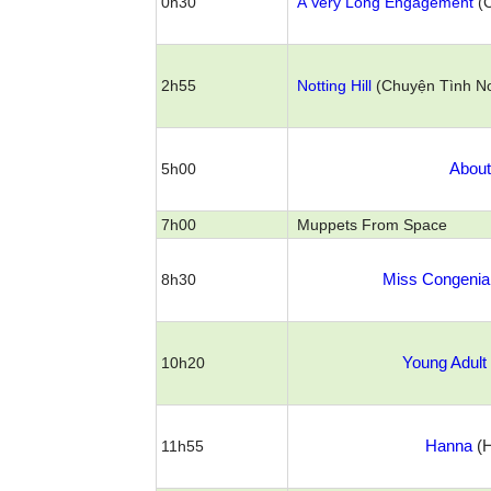
0h30
A Very Long Engagement
(C
2h55
Notting Hill
(Chuyện Tình
No
About
5h00
7h00
Muppets From Space
Miss Congenial
8h30
Young Adult
10h20
Hanna
(H
11h55