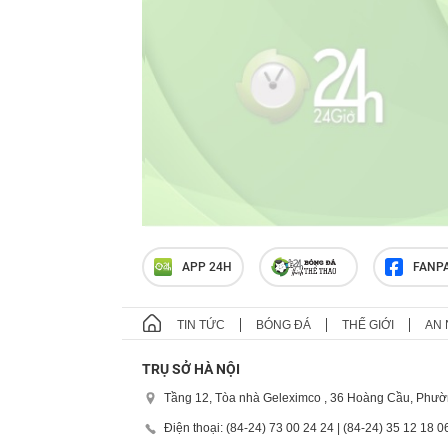
APP 24H
FANP
TIN TỨC
BÓNG ĐÁ
THẾ GIỚI
AN 
TRỤ SỞ HÀ NỘI
Tầng 12, Tòa nhà Geleximco , 36 Hoàng Cầu, Phườ
Điện thoại: (84-24) 73 00 24 24 | (84-24) 35 12 18 0