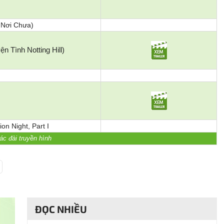
 Nơi Chưa)
n Tình Notting Hill)
n Night, Part I
ác đài truyền hình
ĐỌC NHIỀU