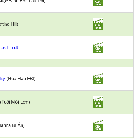
uộc Đính Hôn Lâu Dài)
tting Hill
)
 Schmidt
ity
(Hoa Hậu FBI)
(Tuổi Mới Lớn)
anna Bí Ẩn)