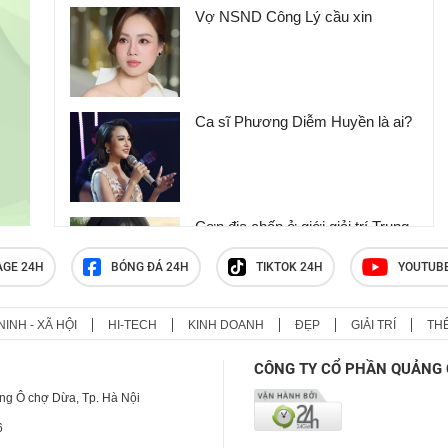
Vợ NSND Công Lý cầu xin
Ca sĩ Phương Diễm Huyền là ai?
Cơn địa chấn ở giới giải trí Trung
Quốc
AGE 24H
BÓNG ĐÁ 24H
TIKTOK 24H
YOUTUB
NINH - XÃ HỘI
HI-TECH
KINH DOANH
ĐẸP
GIẢI TRÍ
TH
Bạn gái người mẫu của Ronaldo
gây sốt khi tung ảnh mặc bikini
CÔNG TY CỔ PHẦN QUẢNG 
đáp trả antifan
ng Ô chợ Dừa, Tp. Hà Nội
6
Cuộc sống giàu có, độc thân của