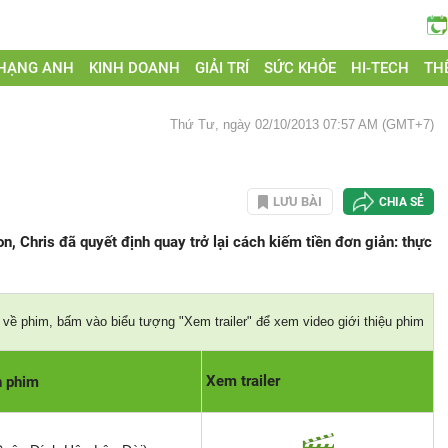
 HẠNG ANH
KINH DOANH
GIẢI TRÍ
SỨC KHỎE
HI-TECH
THẾ
Thứ Tư, ngày 02/10/2013 07:57 AM (GMT+7)
LƯU BÀI
CHIA SẺ
con, Chris đã quyết định quay trở lại cách kiếm tiền đơn giản: thực
về phim, bấm vào biểu tượng "Xem trailer" để xem video giới thiệu phim
Xem trailer
n phim