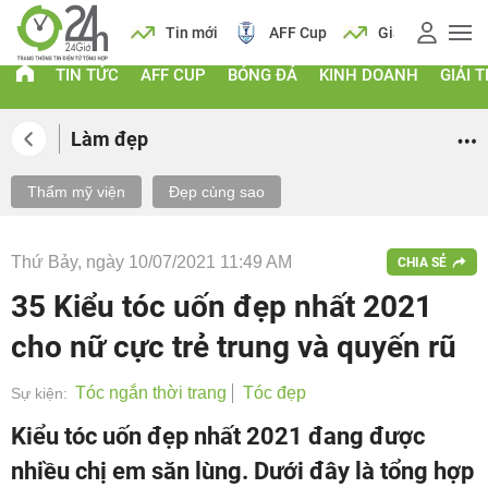
 vàng
Lịch
Tin mới
AFF Cup
Giá vàng
TIN TỨC
AFF CUP
BÓNG ĐÁ
KINH DOANH
GIẢI T
Làm đẹp
Thẩm mỹ viện
Đẹp cùng sao
Thứ Bảy, ngày 10/07/2021 11:49 AM
CHIA SẺ
35 Kiểu tóc uốn đẹp nhất 2021
cho nữ cực trẻ trung và quyến rũ
Tóc ngắn thời trang
Tóc đẹp
Sự kiện:
Kiểu tóc uốn đẹp nhất 2021 đang được
nhiều chị em săn lùng. Dưới đây là tổng hợp