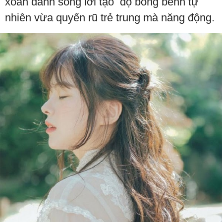
xoăn đánh sóng lơi tạo độ bồng bềnh tự
nhiên vừa quyến rũ trẻ trung mà năng động.