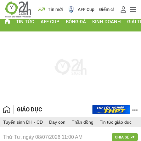
 vàng
Lịch
Tin mới
AFF Cup
Điểm chuẩn 2026
TIN TỨC
AFF CUP
BÓNG ĐÁ
KINH DOANH
GIẢI T
GIÁO DỤC
Tuyển sinh ĐH - CĐ
Dạy con
Thần đồng
Tin tức giáo dục
Thứ Tư, ngày 08/07/2026 11:00 AM
CHIA SẺ