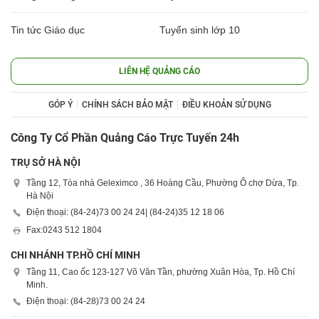
Tin tức Giáo dục
Tuyển sinh lớp 10
LIÊN HỆ QUẢNG CÁO
GÓP Ý
CHÍNH SÁCH BẢO MẬT
ĐIỀU KHOẢN SỬ DỤNG
Công Ty Cổ Phần Quảng Cáo Trực Tuyến 24h
TRỤ SỞ HÀ NỘI
Tầng 12, Tòa nhà Geleximco , 36 Hoàng Cầu, Phường Ô chợ Dừa, Tp.
Hà Nội
Điện thoại: (84-24)
73 00 24 24
| (84-24)
35 12 18 06
Fax:
0243 512 1804
CHI NHÁNH TP.HỒ CHÍ MINH
Tầng 11, Cao ốc 123-127 Võ Văn Tần, phường Xuân Hòa, Tp. Hồ Chí
Minh.
Điện thoại: (84-28)
73 00 24 24