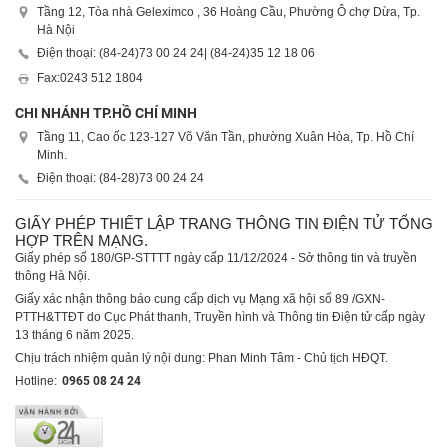
Tầng 12, Tòa nhà Geleximco , 36 Hoàng Cầu, Phường Ô chợ Dừa, Tp.
Hà Nội
Điện thoại: (84-24)
73 00 24 24
| (84-24)
35 12 18 06
Fax:
0243 512 1804
CHI NHÁNH TP.HỒ CHÍ MINH
Tầng 11, Cao ốc 123-127 Võ Văn Tần, phường Xuân Hòa, Tp. Hồ Chí
Minh.
Điện thoại: (84-28)
73 00 24 24
GIẤY PHÉP THIẾT LẬP TRANG THÔNG TIN ĐIỆN TỬ TỔNG
HỢP TRÊN MẠNG.
Giấy phép số 180/GP-STTTT ngày cấp 11/12/2024 - Sở thông tin và truyền
thông Hà Nội.
Giấy xác nhận thông báo cung cấp dịch vụ Mạng xã hội số 89 /GXN-
PTTH&TTĐT do Cục Phát thanh, Truyền hình và Thông tin Điện tử cấp ngày
13 tháng 6 năm 2025.
Chịu trách nhiệm quản lý nội dung: Phan Minh Tâm - Chủ tịch HĐQT.
Hotline:
0965 08 24 24