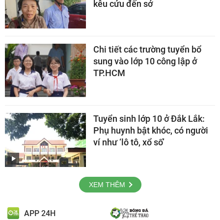
kêu cứu đến sở
Chi tiết các trường tuyển bổ
sung vào lớp 10 công lập ở
TP.HCM
Tuyển sinh lớp 10 ở Đắk Lắk:
Phụ huynh bật khóc, có người
ví như ‘lô tô, xổ số’
XEM THÊM
APP 24H