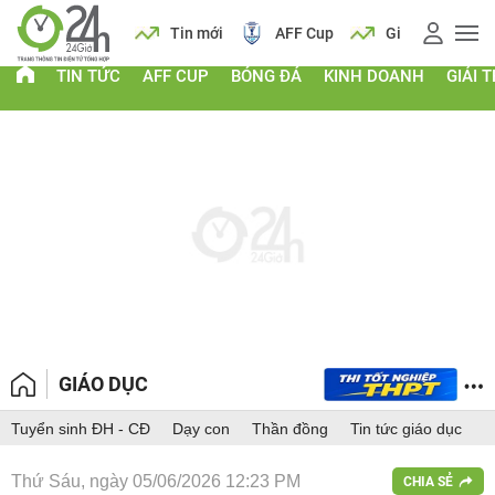
 vàng
Lịch
Tin mới
AFF Cup
Giá vàng
TIN TỨC
AFF CUP
BÓNG ĐÁ
KINH DOANH
GIẢI T
GIÁO DỤC
Tuyển sinh ĐH - CĐ
Dạy con
Thần đồng
Tin tức giáo dục
Thứ Sáu, ngày 05/06/2026 12:23 PM
CHIA SẺ